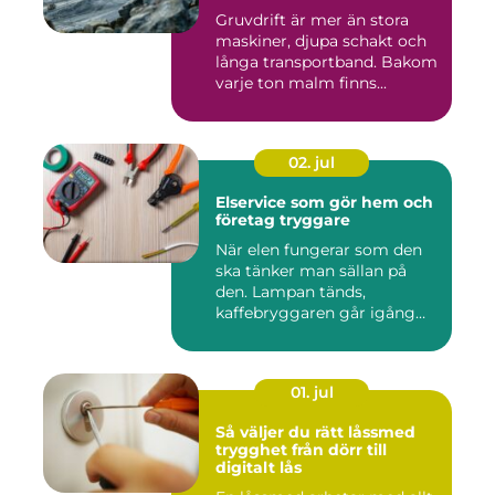
Gruvdrift är mer än stora
maskiner, djupa schakt och
långa transportband. Bakom
varje ton malm finns...
02. jul
Elservice som gör hem och
företag tryggare
När elen fungerar som den
ska tänker man sällan på
den. Lampan tänds,
kaffebryggaren går igång
och p...
01. jul
Så väljer du rätt låssmed
trygghet från dörr till
digitalt lås