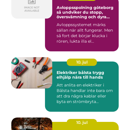
Avloppsspolning göteborg
så undviker du stopp,
översvämning och dyra
vattenskador
Avloppssystemet märks
sällan när allt fungerar. Men
så fort det börjar klucka i
rören, lukta illa el...
10. jul
Elektriker bålsta trygg
elhjälp nära till hands
Att anlita en elektriker i
Bålsta handlar inte bara om
att dra några kablar eller
byta en strömbryta...
10. jul