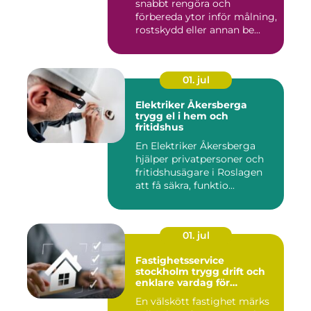
snabbt rengöra och
förbereda ytor inför målning,
rostskydd eller annan be...
01. jul
Elektriker Åkersberga
trygg el i hem och
fritidshus
En Elektriker Åkersberga
hjälper privatpersoner och
fritidshusägare i Roslagen
att få säkra, funktio...
01. jul
Fastighetsservice
stockholm trygg drift och
enklare vardag för
föreningar och
En välskött fastighet märks
fastighetsägare