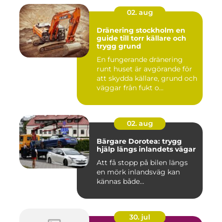
02. aug
Dränering stockholm en
guide till torr källare och
trygg grund
En fungerande dränering
runt huset är avgörande för
att skydda källare, grund och
väggar från fukt o...
02. aug
Bärgare Dorotea: trygg
hjälp längs inlandets vägar
Att få stopp på bilen längs
en mörk inlandsväg kan
kännas både...
30. jul