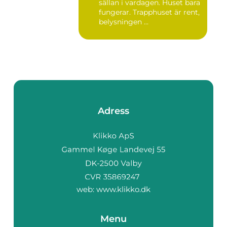
sällan i vardagen. Huset bara
fungerar. Trapphuset är rent,
belysningen ...
Adress
web:
www.klikko.dk
Menu