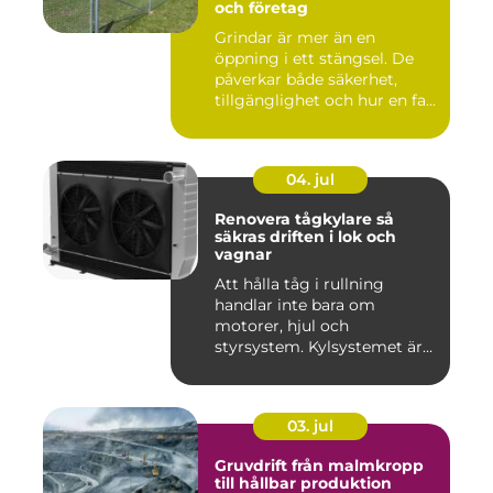
och företag
Grindar är mer än en
öppning i ett stängsel. De
påverkar både säkerhet,
tillgänglighet och hur en fa...
04. jul
Renovera tågkylare så
säkras driften i lok och
vagnar
Att hålla tåg i rullning
handlar inte bara om
motorer, hjul och
styrsystem. Kylsystemet är
en avgöra...
03. jul
Gruvdrift från malmkropp
till hållbar produktion