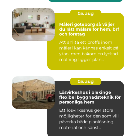
05. aug
Måleri göteborg så väljer
du rätt målare för hem, brf
och företag
Att anlita ett proffs inom
måleri kan kännas enkelt på
ytan, men bakom en lyckad
målning ligger plan...
05. aug
Lösvirkeshus i blekinge
flexibel byggnadsteknik för
personliga hem
Ett lösvirkeshus ger stora
möjligheter för den som vill
påverka både planlösning,
material och känsl...