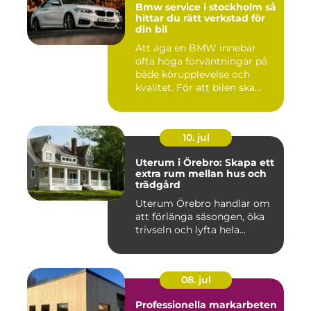
Bmw service i stockholm så
hittar du rätt verkstad för
din bil
Att äga en BMW innebär
ofta höga förväntningar på
både körupplevelse och
kvalitet. För att bilen ska...
10. jul
Uterum i Örebro: Skapa ett
extra rum mellan hus och
trädgård
Uterum Örebro handlar om
att förlänga säsongen, öka
trivseln och lyfta hela...
08. jul
Professionella markarbeten