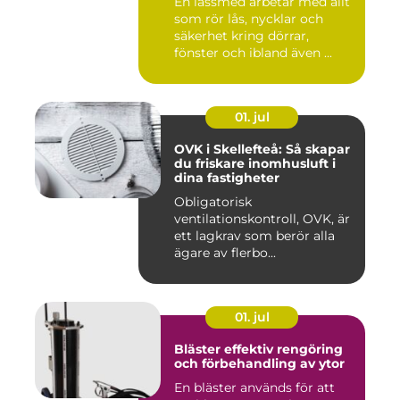
En låssmed arbetar med allt
som rör lås, nycklar och
säkerhet kring dörrar,
fönster och ibland även ...
01. jul
OVK i Skellefteå: Så skapar
du friskare inomhusluft i
dina fastigheter
Obligatorisk
ventilationskontroll, OVK, är
ett lagkrav som berör alla
ägare av flerbo...
01. jul
Bläster effektiv rengöring
och förbehandling av ytor
En bläster används för att