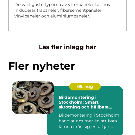
De vanligaste typerna av ytterpaneler för hus
inkluderar träpaneler, fibersementpaneler,
vinylpaneler och aluminiumpaneler.
Läs fler inlägg här
Fler nyheter
05. aug
Bildemontering i
Stockholm: Smart
skrotning och hållbara
reservdelar
Bildemontering i Stockholm
handlar om mer än att bara
lämna ifrån sig en uttjän...