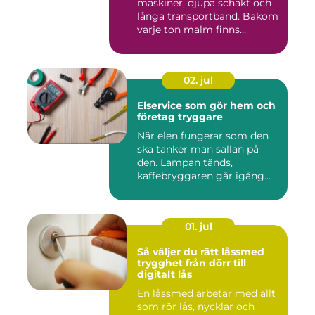
maskiner, djupa schakt och
långa transportband. Bakom
varje ton malm finns...
02. jul
Elservice som gör hem och
företag tryggare
När elen fungerar som den
ska tänker man sällan på
den. Lampan tänds,
kaffebryggaren går igång
och p...
01. jul
Så väljer du rätt låssmed
trygghet från dörr till
digitalt lås
En låssmed arbetar med allt
som rör lås, nycklar och