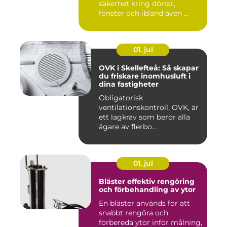
säkerhet kring dörrar,
fönster och ibland även ...
01. jul
OVK i Skellefteå: Så skapar
du friskare inomhusluft i
dina fastigheter
Obligatorisk
ventilationskontroll, OVK, är
ett lagkrav som berör alla
ägare av flerbo...
01. jul
Bläster effektiv rengöring
och förbehandling av ytor
En bläster används för att
snabbt rengöra och
förbereda ytor inför målning,