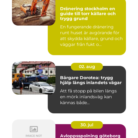
Dränering stockholm en
guide till torr källare och
trygg grund
En fungerande dränering
runt huset är avgörande för
att skydda källare, grund och
väggar från fukt o...
02. aug
Bärgare Dorotea: trygg
hjälp längs inlandets vägar
Att få stopp på bilen längs
en mörk inlandsväg kan
kännas både...
30. jul
Avloppsspolning göteborg