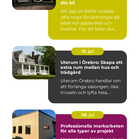
din bil
Att äga en BMW innebär
ofta höga förväntningar på
både körupplevelse och
kvalitet. För att bilen ska...
10. jul
Uterum i Örebro: Skapa ett
extra rum mellan hus och
trädgård
Uterum Örebro handlar om
att förlänga säsongen, öka
trivseln och lyfta hela...
08. jul
Professionella markarbeten
för alla typer av projekt