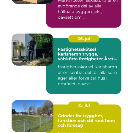
Markarbeten Eskilstuna är en
avgörande del av alla
hållbara byggprojekt,
oavsett om ...
06. jul
Fastighetsskötsel
karlshamn trygga,
välskötta fastigheter Året
runt
fastighetsskötsel Karlshamn
är en central del för alla som
äger eller förvaltar hus i
området, oavse...
05. jul
Grindar för trygghet,
funktion och stil runt hem
och företag