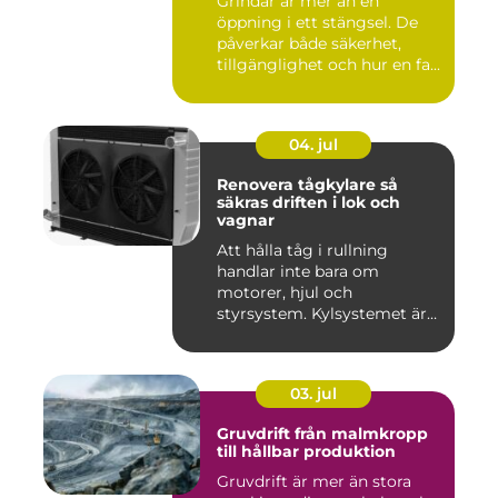
Grindar är mer än en
öppning i ett stängsel. De
påverkar både säkerhet,
tillgänglighet och hur en fa...
04. jul
Renovera tågkylare så
säkras driften i lok och
vagnar
Att hålla tåg i rullning
handlar inte bara om
motorer, hjul och
styrsystem. Kylsystemet är
en avgöra...
03. jul
Gruvdrift från malmkropp
till hållbar produktion
Gruvdrift är mer än stora