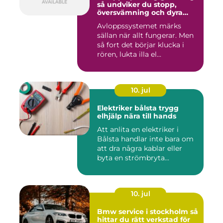
så undviker du stopp,
översvämning och dyra
vattenskador
Avloppssystemet märks
sällan när allt fungerar. Men
så fort det börjar klucka i
rören, lukta illa el...
10. jul
Elektriker bålsta trygg
elhjälp nära till hands
Att anlita en elektriker i
Bålsta handlar inte bara om
att dra några kablar eller
byta en strömbryta...
10. jul
Bmw service i stockholm så
hittar du rätt verkstad för