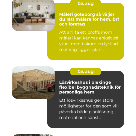
05. aug
Måleri göteborg så väljer
du rätt målare för hem, brf
och företag
Att anlita ett proffs inom
måleri kan kännas enkelt på
ytan, men bakom en lyckad
målning ligger plan...
05. aug
Lösvirkeshus i blekinge
flexibel byggnadsteknik för
personliga hem
Ett lösvirkeshus ger stora
möjligheter för den som vill
påverka både planlösning,
material och känsl...