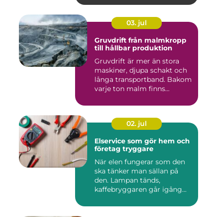
03. jul
Gruvdrift från malmkropp
till hållbar produktion
Gruvdrift är mer än stora
maskiner, djupa schakt och
långa transportband. Bakom
varje ton malm finns...
02. jul
Elservice som gör hem och
företag tryggare
När elen fungerar som den
ska tänker man sällan på
den. Lampan tänds,
kaffebryggaren går igång
och p...