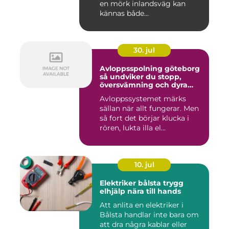
en mörk inlandsväg kan
kännas både...
30. jul
Avloppsspolning göteborg
så undviker du stopp,
översvämning och dyra
vattenskador
Avloppssystemet märks
sällan när allt fungerar. Men
så fort det börjar klucka i
rören, lukta illa el...
10. jul
Elektriker bålsta trygg
elhjälp nära till hands
Att anlita en elektriker i
Bålsta handlar inte bara om
att dra några kablar eller