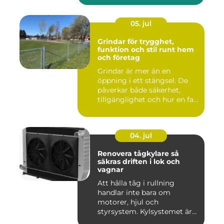
05. jul
Grindar för trygghet,
funktion och stil runt hem
och företag
Grindar är mer än en
öppning i ett stängsel. De
påverkar både säkerhet,
tillgänglighet och hur en fa...
04. jul
Renovera tågkylare så
säkras driften i lok och
vagnar
Att hålla tåg i rullning
handlar inte bara om
motorer, hjul och
styrsystem. Kylsystemet är
en avgöra...