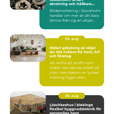
skrotning och hållbara
reservdelar
Bildemontering i Stockholm
handlar om mer än att bara
lämna ifrån sig en uttjän...
05. aug
Måleri göteborg så väljer
du rätt målare för hem, brf
och företag
Att anlita ett proffs inom
måleri kan kännas enkelt på
ytan, men bakom en lyckad
målning ligger plan...
05. aug
Lösvirkeshus i blekinge
flexibel byggnadsteknik för
personliga hem