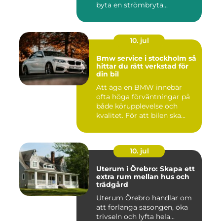
byta en strömbryta...
10. jul
Bmw service i stockholm så
hittar du rätt verkstad för
din bil
Att äga en BMW innebär
ofta höga förväntningar på
både körupplevelse och
kvalitet. För att bilen ska...
10. jul
Uterum i Örebro: Skapa ett
extra rum mellan hus och
trädgård
Uterum Örebro handlar om
att förlänga säsongen, öka
trivseln och lyfta hela...