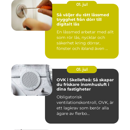
01. jul
Så väljer du rätt låssmed
trygghet från dörr till
digitalt lås
En låssmed arbetar med allt
som rör lås, nycklar och
säkerhet kring dörrar,
fönster och ibland även ...
01. jul
OVK i Skellefteå: Så skapar
du friskare inomhusluft i
dina fastigheter
Obligatorisk
ventilationskontroll, OVK, är
ett lagkrav som berör alla
ägare av flerbo...