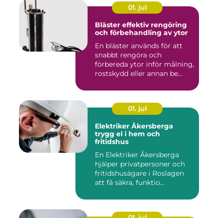
01. jul
Bläster effektiv rengöring
och förbehandling av ytor
En bläster används för att
snabbt rengöra och
förbereda ytor inför målning,
rostskydd eller annan be...
01. jul
Elektriker Åkersberga
trygg el i hem och
fritidshus
En Elektriker Åkersberga
hjälper privatpersoner och
fritidshusägare i Roslagen
att få säkra, funktio...
01. jul