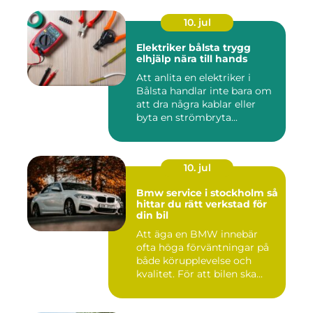
10. jul
Elektriker bålsta trygg
elhjälp nära till hands
Att anlita en elektriker i
Bålsta handlar inte bara om
att dra några kablar eller
byta en strömbryta...
10. jul
Bmw service i stockholm så
hittar du rätt verkstad för
din bil
Att äga en BMW innebär
ofta höga förväntningar på
både körupplevelse och
kvalitet. För att bilen ska...