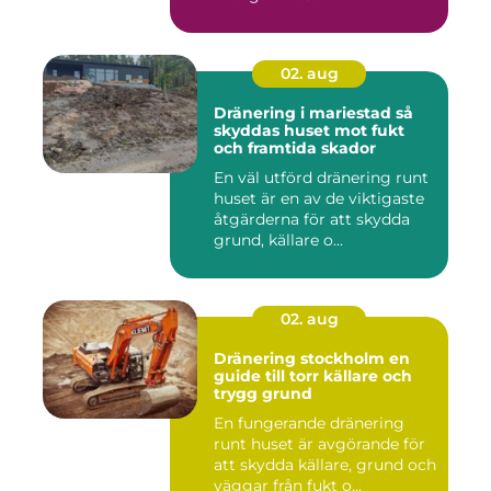
02. aug
Dränering i mariestad så
skyddas huset mot fukt
och framtida skador
En väl utförd dränering runt
huset är en av de viktigaste
åtgärderna för att skydda
grund, källare o...
02. aug
Dränering stockholm en
guide till torr källare och
trygg grund
En fungerande dränering
runt huset är avgörande för
att skydda källare, grund och
väggar från fukt o...