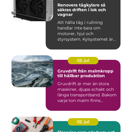
Renovera tågkylare så
säkras driften i lok och
vagnar
Att hålla tåg i rullning
handlar inte bara om
motorer, hjul och
styrsystem. Kylsystemet är
en avgöra...
03. jul
Gruvdrift från malmkropp
till hållbar produktion
Gruvdrift är mer än stora
maskiner, djupa schakt och
långa transportband. Bakom
varje ton malm finns...
02. jul