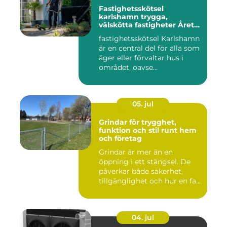
Fastighetsskötsel
karlshamn trygga,
välskötta fastigheter Året
runt
fastighetsskötsel Karlshamn
är en central del för alla som
äger eller förvaltar hus i
området, oavse...
05. jul
Grindar för trygghet,
funktion och stil runt hem
och företag
Grindar är mer än en
öppning i ett stängsel. De
påverkar både säkerhet,
tillgänglighet och hur en fa...
04. jul