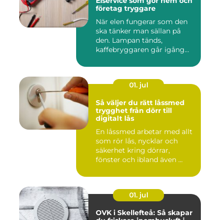
Elservice som gör hem och
företag tryggare
När elen fungerar som den
ska tänker man sällan på
den. Lampan tänds,
kaffebryggaren går igång
och p...
01. jul
Så väljer du rätt låssmed
trygghet från dörr till
digitalt lås
En låssmed arbetar med allt
som rör lås, nycklar och
säkerhet kring dörrar,
fönster och ibland även ...
01. jul
OVK i Skellefteå: Så skapar