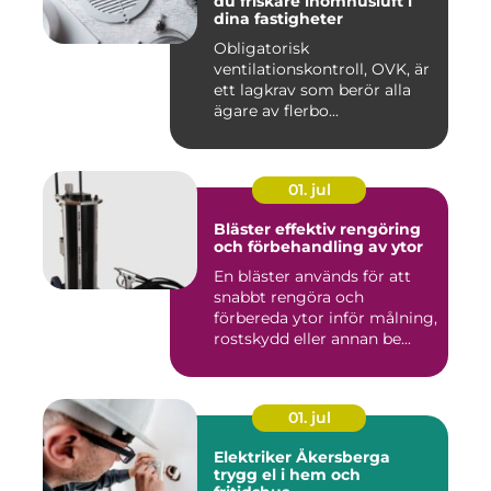
du friskare inomhusluft i
dina fastigheter
Obligatorisk
ventilationskontroll, OVK, är
ett lagkrav som berör alla
ägare av flerbo...
01. jul
Bläster effektiv rengöring
och förbehandling av ytor
En bläster används för att
snabbt rengöra och
förbereda ytor inför målning,
rostskydd eller annan be...
01. jul
Elektriker Åkersberga
trygg el i hem och