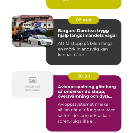
02. aug
Bärgare Dorotea: trygg
hjälp längs inlandets vägar
Att få stopp på bilen längs
en mörk inlandsväg kan
kännas både...
30. jul
Avloppsspolning göteborg
så undviker du stopp,
översvämning och dyra
vattenskador
Avloppssystemet märks
sällan när allt fungerar. Men
så fort det börjar klucka i
rören, lukta illa el...