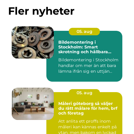
Fler nyheter
05. aug
Bildemontering i
Stockholm: Smart
skrotning och hållbara
reservdelar
Bildemontering i Stockholm
handlar om mer än att bara
lämna ifrån sig en uttjän...
05. aug
Måleri göteborg så väljer
du rätt målare för hem, brf
och företag
Att anlita ett proffs inom
måleri kan kännas enkelt på
ytan, men bakom en lyckad