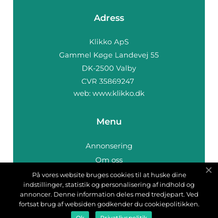
Adress
web:
www.klikko.dk
Menu
Annonsering
Om oss
Cookies
På vores website bruges cookies til at huske dine
indstillinger, statistik og personalisering af indhold og
Kontakta oss
annoncer. Denne information deles med tredjepart. Ved
Sitemap
fortsat brug af websiden godkender du cookiepolitikken.
Ok
Privatlivspolitik