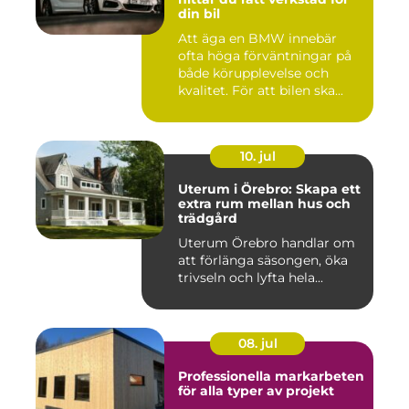
din bil
Att äga en BMW innebär
ofta höga förväntningar på
både körupplevelse och
kvalitet. För att bilen ska...
10. jul
Uterum i Örebro: Skapa ett
extra rum mellan hus och
trädgård
Uterum Örebro handlar om
att förlänga säsongen, öka
trivseln och lyfta hela...
08. jul
Professionella markarbeten
för alla typer av projekt