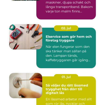
maskiner, djupa schakt och
långa transportband. Bakom
varje ton malm finns...
02. jul
Elservice som gör hem och
företag tryggare
När elen fungerar som den
ska tänker man sällan på
den. Lampan tänds,
kaffebryggaren går igång
och p...
01. jul
Så väljer du rätt låssmed
trygghet från dörr till
digitalt lås
En låssmed arbetar med allt
som rör lås, nycklar och