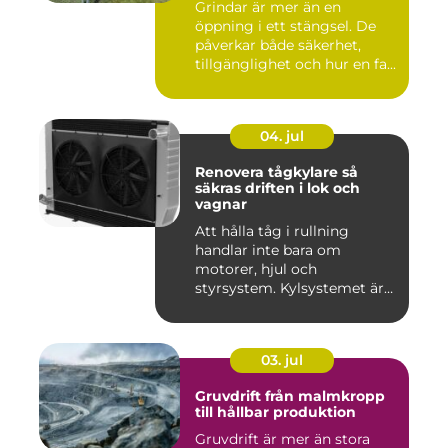
Grindar är mer än en
öppning i ett stängsel. De
påverkar både säkerhet,
tillgänglighet och hur en fa...
04. jul
Renovera tågkylare så
säkras driften i lok och
vagnar
Att hålla tåg i rullning
handlar inte bara om
motorer, hjul och
styrsystem. Kylsystemet är
en avgöra...
03. jul
Gruvdrift från malmkropp
till hållbar produktion
Gruvdrift är mer än stora