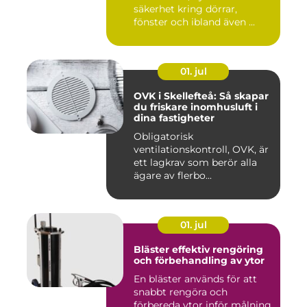
säkerhet kring dörrar,
fönster och ibland även ...
01. jul
OVK i Skellefteå: Så skapar
du friskare inomhusluft i
dina fastigheter
Obligatorisk
ventilationskontroll, OVK, är
ett lagkrav som berör alla
ägare av flerbo...
01. jul
Bläster effektiv rengöring
och förbehandling av ytor
En bläster används för att
snabbt rengöra och
förbereda ytor inför målning,