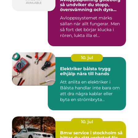
så undviker du stopp,
översvämning och dyra
vattenskador
Avloppssystemet märks
sällan när allt fungerar. Men
så fort det börjar klucka i
rören, lukta illa el...
10. jul
Elektriker bålsta trygg
elhjälp nära till hands
Att anlita en elektriker i
Bålsta handlar inte bara om
att dra några kablar eller
byta en strömbryta...
10. jul
Bmw service i stockholm så
hittar du rätt verkstad för