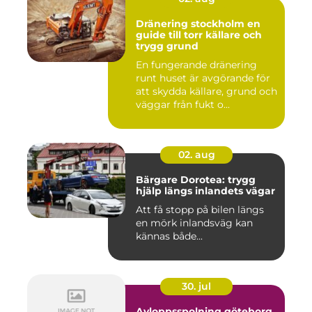
Dränering stockholm en
guide till torr källare och
trygg grund
En fungerande dränering
runt huset är avgörande för
att skydda källare, grund och
väggar från fukt o...
02. aug
Bärgare Dorotea: trygg
hjälp längs inlandets vägar
Att få stopp på bilen längs
en mörk inlandsväg kan
kännas både...
30. jul
Avloppsspolning göteborg