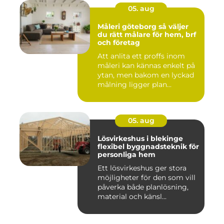
05. aug
Måleri göteborg så väljer
du rätt målare för hem, brf
och företag
Att anlita ett proffs inom
måleri kan kännas enkelt på
ytan, men bakom en lyckad
målning ligger plan...
05. aug
Lösvirkeshus i blekinge
flexibel byggnadsteknik för
personliga hem
Ett lösvirkeshus ger stora
möjligheter för den som vill
påverka både planlösning,
material och känsl...