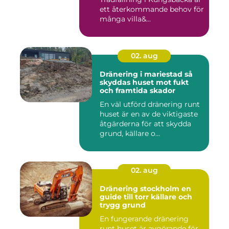
ett återkommande behov för
många villa&...
02. aug
Dränering i mariestad så
skyddas huset mot fukt
och framtida skador
En väl utförd dränering runt
huset är en av de viktigaste
åtgärderna för att skydda
grund, källare o...
02. aug
Dränering stockholm en
guide till torr källare och
trygg grund
En fungerande dränering
runt huset är avgörande för