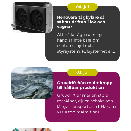
04. jul
Renovera tågkylare så
säkras driften i lok och
vagnar
Att hålla tåg i rullning
handlar inte bara om
motorer, hjul och
styrsystem. Kylsystemet är
en avgöra...
03. jul
Gruvdrift från malmkropp
till hållbar produktion
Gruvdrift är mer än stora
maskiner, djupa schakt och
långa transportband. Bakom
varje ton malm finns...