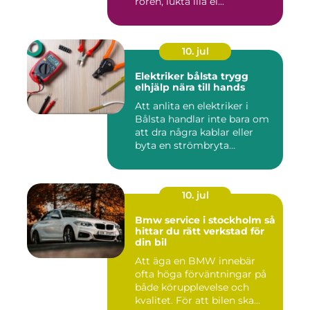
rören, lukta illa el...
10. jul
Elektriker bålsta trygg
elhjälp nära till hands
Att anlita en elektriker i
Bålsta handlar inte bara om
att dra några kablar eller
byta en strömbryta...
10. jul
Bmw service i stockholm så
hittar du rätt verkstad för
din bil
Att äga en BMW innebär
ofta höga förväntningar på
både körupplevelse och
kvalitet. För att bilen ska...