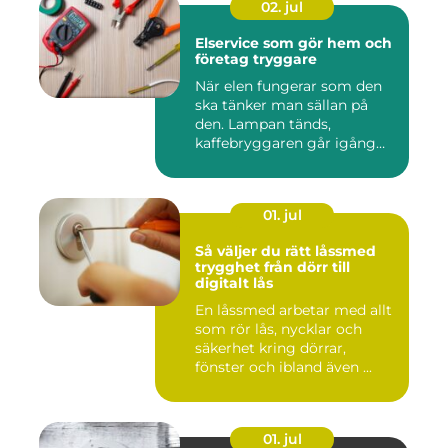
02. jul
Elservice som gör hem och
företag tryggare
När elen fungerar som den
ska tänker man sällan på
den. Lampan tänds,
kaffebryggaren går igång
och p...
01. jul
Så väljer du rätt låssmed
trygghet från dörr till
digitalt lås
En låssmed arbetar med allt
som rör lås, nycklar och
säkerhet kring dörrar,
fönster och ibland även ...
01. jul