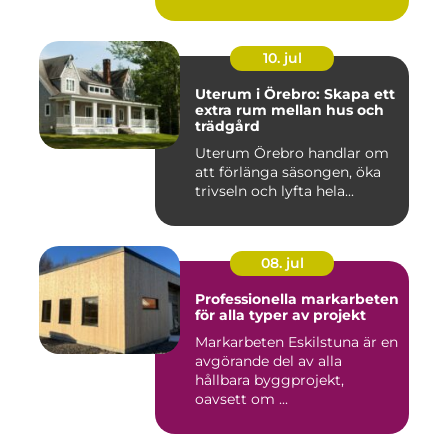
10. jul
Uterum i Örebro: Skapa ett
extra rum mellan hus och
trädgård
Uterum Örebro handlar om
att förlänga säsongen, öka
trivseln och lyfta hela...
08. jul
Professionella markarbeten
för alla typer av projekt
Markarbeten Eskilstuna är en
avgörande del av alla
hållbara byggprojekt,
oavsett om ...