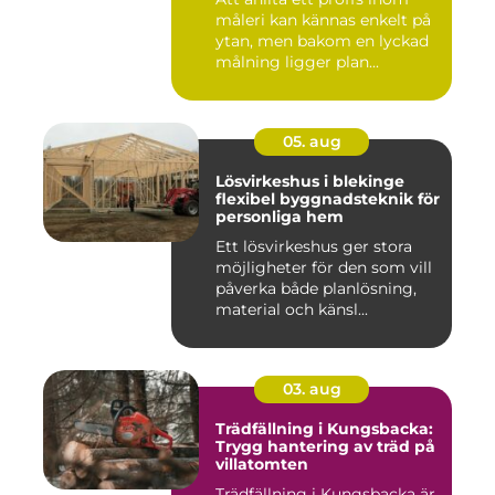
måleri kan kännas enkelt på
ytan, men bakom en lyckad
målning ligger plan...
05. aug
Lösvirkeshus i blekinge
flexibel byggnadsteknik för
personliga hem
Ett lösvirkeshus ger stora
möjligheter för den som vill
påverka både planlösning,
material och känsl...
03. aug
Trädfällning i Kungsbacka:
Trygg hantering av träd på
villatomten
Trädfällning i Kungsbacka är