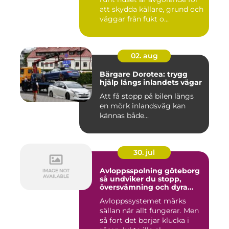
att skydda källare, grund och
väggar från fukt o...
02. aug
Bärgare Dorotea: trygg
hjälp längs inlandets vägar
Att få stopp på bilen längs
en mörk inlandsväg kan
kännas både...
30. jul
Avloppsspolning göteborg
så undviker du stopp,
översvämning och dyra
vattenskador
Avloppssystemet märks
sällan när allt fungerar. Men
så fort det börjar klucka i