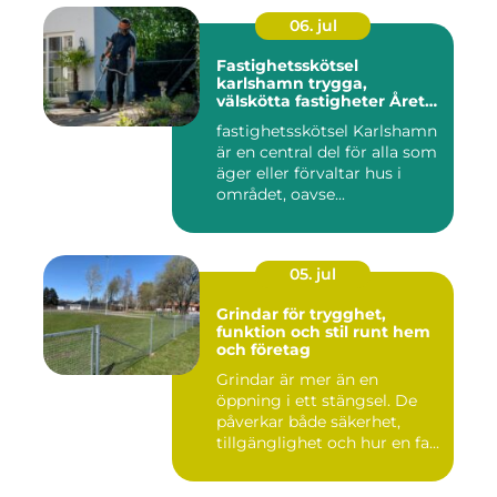
06. jul
Fastighetsskötsel
karlshamn trygga,
välskötta fastigheter Året
runt
fastighetsskötsel Karlshamn
är en central del för alla som
äger eller förvaltar hus i
området, oavse...
05. jul
Grindar för trygghet,
funktion och stil runt hem
och företag
Grindar är mer än en
öppning i ett stängsel. De
påverkar både säkerhet,
tillgänglighet och hur en fa...