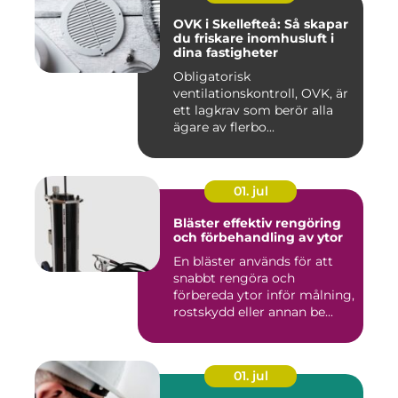
OVK i Skellefteå: Så skapar
du friskare inomhusluft i
dina fastigheter
Obligatorisk
ventilationskontroll, OVK, är
ett lagkrav som berör alla
ägare av flerbo...
01. jul
Bläster effektiv rengöring
och förbehandling av ytor
En bläster används för att
snabbt rengöra och
förbereda ytor inför målning,
rostskydd eller annan be...
01. jul