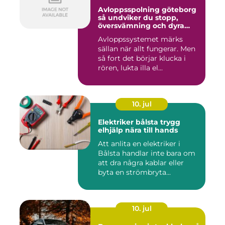
Avloppsspolning göteborg
så undviker du stopp,
översvämning och dyra
vattenskador
Avloppssystemet märks
sällan när allt fungerar. Men
så fort det börjar klucka i
rören, lukta illa el...
10. jul
Elektriker bålsta trygg
elhjälp nära till hands
Att anlita en elektriker i
Bålsta handlar inte bara om
att dra några kablar eller
byta en strömbryta...
10. jul