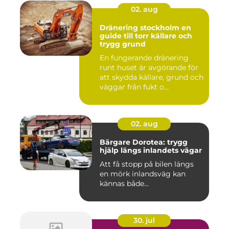
02. aug
Dränering stockholm en
guide till torr källare och
trygg grund
En fungerande dränering
runt huset är avgörande för
att skydda källare, grund och
väggar från fukt o...
02. aug
Bärgare Dorotea: trygg
hjälp längs inlandets vägar
Att få stopp på bilen längs
en mörk inlandsväg kan
kännas både...
30. jul