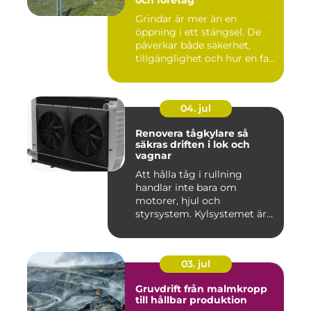
och företag
Grindar är mer än en
öppning i ett stängsel. De
påverkar både säkerhet,
tillgänglighet och hur en fa...
04. jul
Renovera tågkylare så
säkras driften i lok och
vagnar
Att hålla tåg i rullning
handlar inte bara om
motorer, hjul och
styrsystem. Kylsystemet är
en avgöra...
03. jul
Gruvdrift från malmkropp
till hållbar produktion