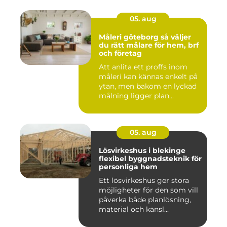
05. aug
Måleri göteborg så väljer
du rätt målare för hem, brf
och företag
Att anlita ett proffs inom
måleri kan kännas enkelt på
ytan, men bakom en lyckad
målning ligger plan...
05. aug
Lösvirkeshus i blekinge
flexibel byggnadsteknik för
personliga hem
Ett lösvirkeshus ger stora
möjligheter för den som vill
påverka både planlösning,
material och känsl...