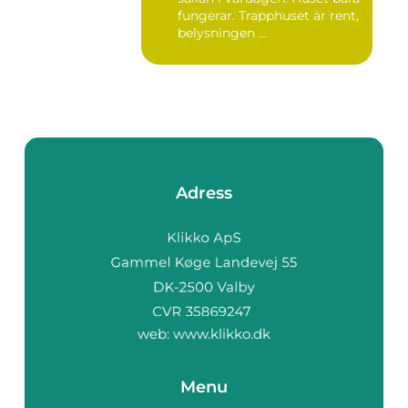
fungerar. Trapphuset är rent,
belysningen ...
Adress
web:
www.klikko.dk
Menu