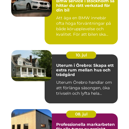
Bmw service i stockholm så
hittar du rätt verkstad för
din bil
Att äga en BMW innebär
ofta höga förväntningar på
både körupplevelse och
kvalitet. För att bilen ska...
10. jul
Uterum i Örebro: Skapa ett
extra rum mellan hus och
trädgård
Uterum Örebro handlar om
att förlänga säsongen, öka
trivseln och lyfta hela...
08. jul
Professionella markarbeten