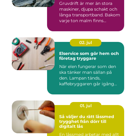
Gruvdrift är mer än stora
maskiner, djupa schakt och
långa transportband. Bakom
varje ton malm finns...
02. jul
Elservice som gör hem och
företag tryggare
När elen fungerar som den
ska tänker man sällan på
den. Lampan tänds,
kaffebryggaren går igång
och p...
01. jul
Så väljer du rätt låssmed
trygghet från dörr till
digitalt lås
En låssmed arbetar med allt