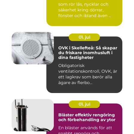
som rör lås, nycklar och
säkerhet kring dörrar,
fönster och ibland även ...
01. jul
OVK i Skellefteå: Så skapar
du friskare inomhusluft i
dina fastigheter
Obligatorisk
ventilationskontroll, OVK, är
ett lagkrav som berör alla
ägare av flerbo...
01. jul
Bläster effektiv rengöring
och förbehandling av ytor
En bläster används för att
snabbt rengöra och