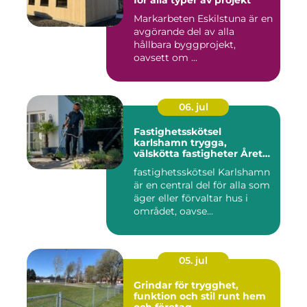
för alla typer av projekt
Markarbeten Eskilstuna är en
avgörande del av alla
hållbara byggprojekt,
oavsett om ...
06. jul
Fastighetsskötsel
karlshamn trygga,
välskötta fastigheter Året
runt
fastighetsskötsel Karlshamn
är en central del för alla som
äger eller förvaltar hus i
området, oavse...
05. jul
Grindar för trygghet,
funktion och stil runt hem