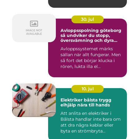
30. jul
Avloppsspolning göteborg
så undviker du stopp,
översvämning och dyra
vattenskador
Avloppssystemet märks
sällan när allt fungerar. Men
så fort det börjar klucka i
rören, lukta illa el...
10. jul
Elektriker bålsta trygg
elhjälp nära till hands
Att anlita en elektriker i
Bålsta handlar inte bara om
att dra några kablar eller
byta en strömbryta...