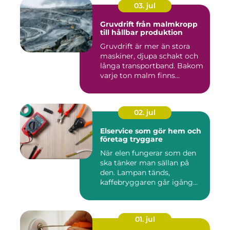
03. jul
Gruvdrift från malmkropp
till hållbar produktion
Gruvdrift är mer än stora
maskiner, djupa schakt och
långa transportband. Bakom
varje ton malm finns...
02. jul
Elservice som gör hem och
företag tryggare
När elen fungerar som den
ska tänker man sällan på
den. Lampan tänds,
kaffebryggaren går igång
och p...
01. jul