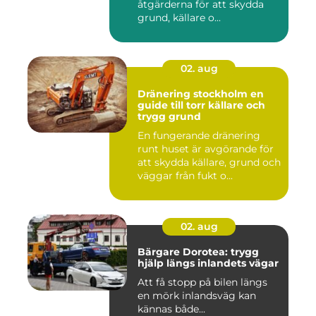
åtgärderna för att skydda
grund, källare o...
02. aug
Dränering stockholm en
guide till torr källare och
trygg grund
En fungerande dränering
runt huset är avgörande för
att skydda källare, grund och
väggar från fukt o...
02. aug
Bärgare Dorotea: trygg
hjälp längs inlandets vägar
Att få stopp på bilen längs
en mörk inlandsväg kan
kännas både...