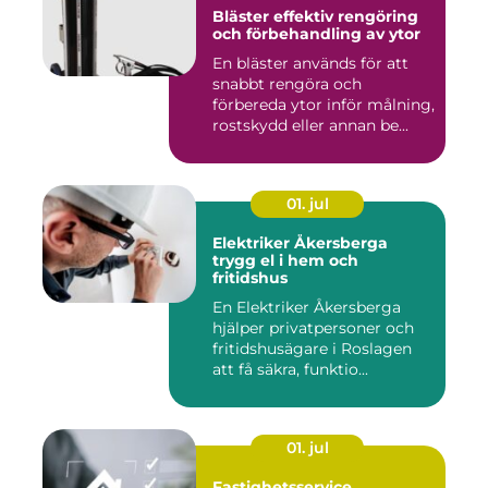
Bläster effektiv rengöring
och förbehandling av ytor
En bläster används för att
snabbt rengöra och
förbereda ytor inför målning,
rostskydd eller annan be...
01. jul
Elektriker Åkersberga
trygg el i hem och
fritidshus
En Elektriker Åkersberga
hjälper privatpersoner och
fritidshusägare i Roslagen
att få säkra, funktio...
01. jul
Fastighetsservice