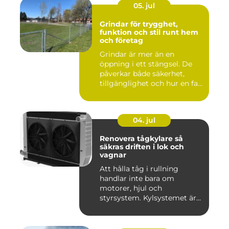
05. jul
Grindar för trygghet,
funktion och stil runt hem
och företag
Grindar är mer än en
öppning i ett stängsel. De
påverkar både säkerhet,
tillgänglighet och hur en fa...
04. jul
Renovera tågkylare så
säkras driften i lok och
vagnar
Att hålla tåg i rullning
handlar inte bara om
motorer, hjul och
styrsystem. Kylsystemet är
en avgöra...