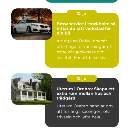
10. jul
Bmw service i stockholm så
hittar du rätt verkstad för
din bil
Att äga en BMW innebär
ofta höga förväntningar på
både körupplevelse och
kvalitet. För att bilen ska...
10. jul
Uterum i Örebro: Skapa ett
extra rum mellan hus och
trädgård
Uterum Örebro handlar om
att förlänga säsongen, öka
trivseln och lyfta hela...