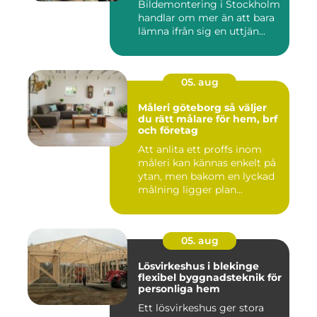
Bildemontering i Stockholm
handlar om mer än att bara
lämna ifrån sig en uttjän...
05. aug
Måleri göteborg så väljer
du rätt målare för hem, brf
och företag
Att anlita ett proffs inom
måleri kan kännas enkelt på
ytan, men bakom en lyckad
målning ligger plan...
05. aug
Lösvirkeshus i blekinge
flexibel byggnadsteknik för
personliga hem
Ett lösvirkeshus ger stora