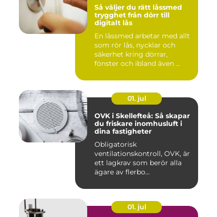
Så väljer du rätt låssmed
trygghet från dörr till
digitalt lås
En låssmed arbetar med allt
som rör lås, nycklar och
säkerhet kring dörrar,
fönster och ibland även ...
01. jul
OVK i Skellefteå: Så skapar
du friskare inomhusluft i
dina fastigheter
Obligatorisk
ventilationskontroll, OVK, är
ett lagkrav som berör alla
ägare av flerbo...
01. jul