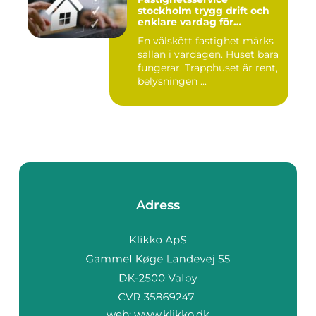
stockholm trygg drift och
enklare vardag för
föreningar och
En välskött fastighet märks
fastighetsägare
sällan i vardagen. Huset bara
fungerar. Trapphuset är rent,
belysningen ...
Adress
web:
www.klikko.dk