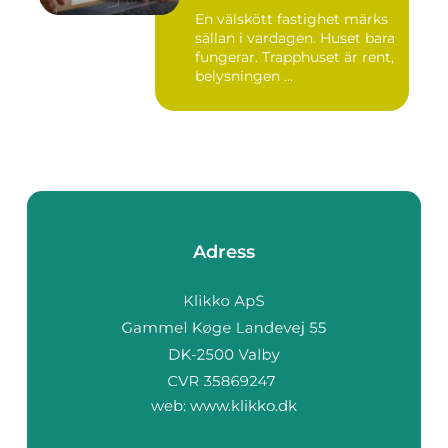
föreningar och
En välskött fastighet märks
fastighetsägare
sällan i vardagen. Huset bara
fungerar. Trapphuset är rent,
belysningen ...
Adress
web:
www.klikko.dk