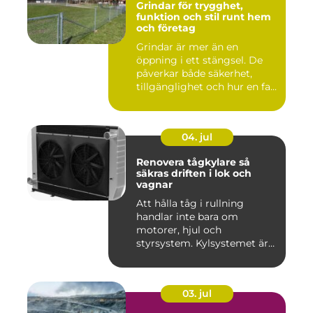
Grindar för trygghet,
funktion och stil runt hem
och företag
Grindar är mer än en
öppning i ett stängsel. De
påverkar både säkerhet,
tillgänglighet och hur en fa...
04. jul
Renovera tågkylare så
säkras driften i lok och
vagnar
Att hålla tåg i rullning
handlar inte bara om
motorer, hjul och
styrsystem. Kylsystemet är
en avgöra...
03. jul