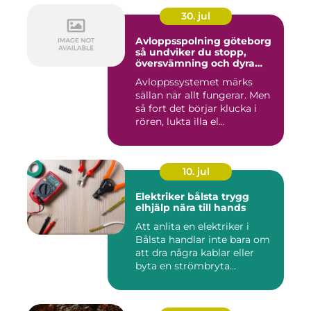
30. jul
Avloppsspolning göteborg
så undviker du stopp,
översvämning och dyra
vattenskador
Avloppssystemet märks
sällan när allt fungerar. Men
så fort det börjar klucka i
rören, lukta illa el...
10. jul
Elektriker bålsta trygg
elhjälp nära till hands
Att anlita en elektriker i
Bålsta handlar inte bara om
att dra några kablar eller
byta en strömbryta...