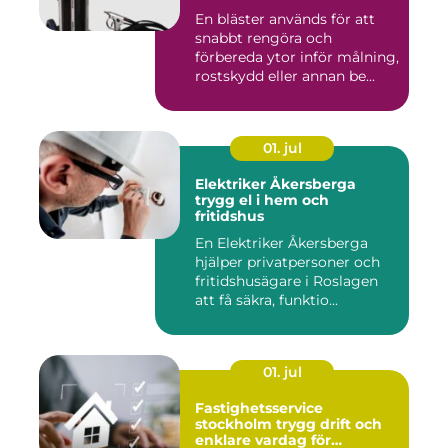
En bläster används för att
snabbt rengöra och
förbereda ytor inför målning,
rostskydd eller annan be...
01. jul
Elektriker Åkersberga
trygg el i hem och
fritidshus
En Elektriker Åkersberga
hjälper privatpersoner och
fritidshusägare i Roslagen
att få säkra, funktio...
01. jul
Fastighetsservice
stockholm trygg drift och
enklare vardag för