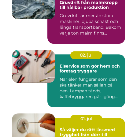
Gruvdrift från malmkropp
till hållbar produktion
Gruvdrift är mer än stora
maskiner, djupa schakt och
långa transportband. Bakom
varje ton malm finns...
02. jul
Elservice som gör hem och
företag tryggare
När elen fungerar som den
ska tänker man sällan på
den. Lampan tänds,
kaffebryggaren går igång
och p...
01. jul
Så väljer du rätt låssmed
trygghet från dörr till