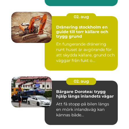
02. aug
Dränering stockholm en
guide till torr källare och
trygg grund
En fungerande dränering
runt huset är avgörande för
att skydda källare, grund och
väggar från fukt o...
02. aug
Bärgare Dorotea: trygg
hjälp längs inlandets vägar
Att få stopp på bilen längs
en mörk inlandsväg kan
kännas både...