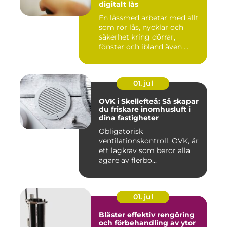
digitalt lås
En låssmed arbetar med allt
som rör lås, nycklar och
säkerhet kring dörrar,
fönster och ibland även ...
01. jul
OVK i Skellefteå: Så skapar
du friskare inomhusluft i
dina fastigheter
Obligatorisk
ventilationskontroll, OVK, är
ett lagkrav som berör alla
ägare av flerbo...
01. jul
Bläster effektiv rengöring
och förbehandling av ytor