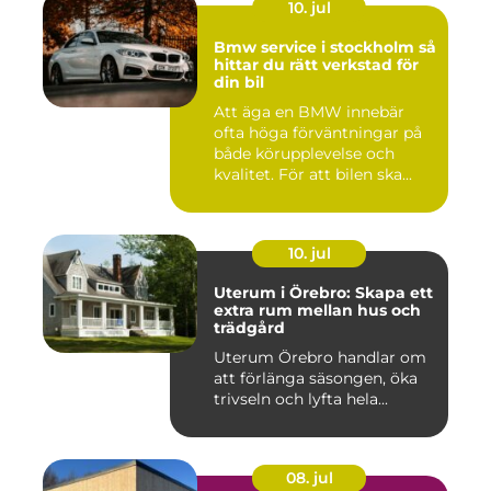
10. jul
Bmw service i stockholm så
hittar du rätt verkstad för
din bil
Att äga en BMW innebär
ofta höga förväntningar på
både körupplevelse och
kvalitet. För att bilen ska...
10. jul
Uterum i Örebro: Skapa ett
extra rum mellan hus och
trädgård
Uterum Örebro handlar om
att förlänga säsongen, öka
trivseln och lyfta hela...
08. jul