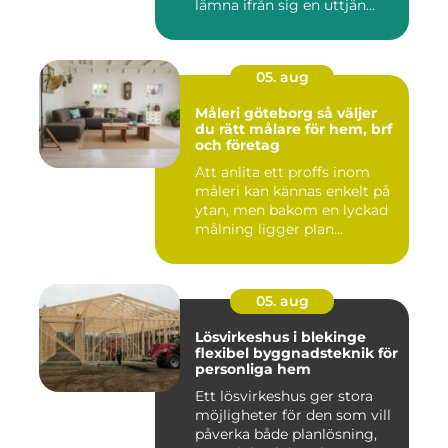
lämna ifrån sig en uttjän...
05. aug
Måleri göteborg så väljer
du rätt målare för hem, brf
och företag
Att anlita ett proffs inom
måleri kan kännas enkelt på
ytan, men bakom en lyckad
målning ligger plan...
05. aug
Lösvirkeshus i blekinge
flexibel byggnadsteknik för
personliga hem
Ett lösvirkeshus ger stora
möjligheter för den som vill
påverka både planlösning,