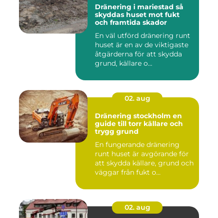
Dränering i mariestad så
skyddas huset mot fukt
och framtida skador
En väl utförd dränering runt
huset är en av de viktigaste
åtgärderna för att skydda
grund, källare o...
02. aug
Dränering stockholm en
guide till torr källare och
trygg grund
En fungerande dränering
runt huset är avgörande för
att skydda källare, grund och
väggar från fukt o...
02. aug