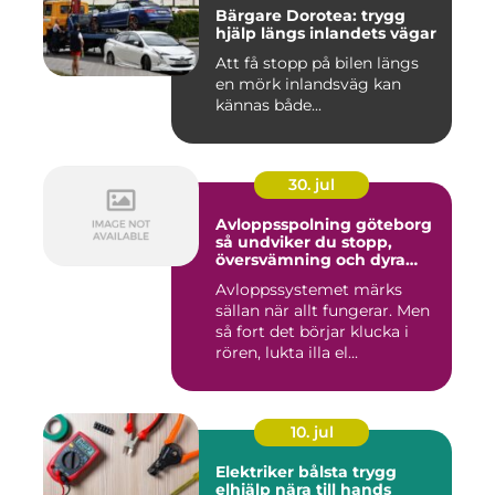
Bärgare Dorotea: trygg
hjälp längs inlandets vägar
Att få stopp på bilen längs
en mörk inlandsväg kan
kännas både...
30. jul
Avloppsspolning göteborg
så undviker du stopp,
översvämning och dyra
vattenskador
Avloppssystemet märks
sällan när allt fungerar. Men
så fort det börjar klucka i
rören, lukta illa el...
10. jul
Elektriker bålsta trygg
elhjälp nära till hands