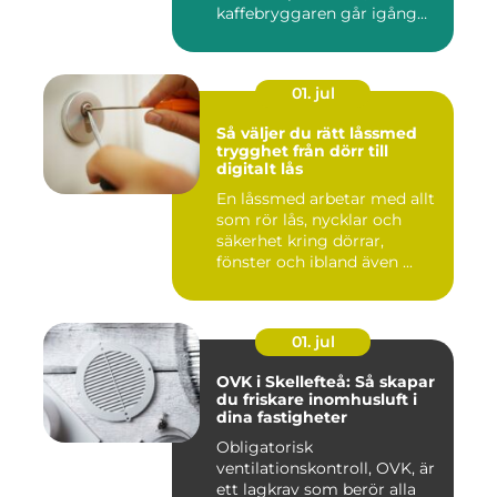
kaffebryggaren går igång
och p...
01. jul
Så väljer du rätt låssmed
trygghet från dörr till
digitalt lås
En låssmed arbetar med allt
som rör lås, nycklar och
säkerhet kring dörrar,
fönster och ibland även ...
01. jul
OVK i Skellefteå: Så skapar
du friskare inomhusluft i
dina fastigheter
Obligatorisk
ventilationskontroll, OVK, är
ett lagkrav som berör alla