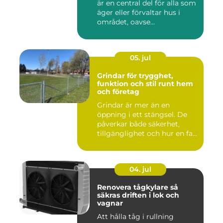
är en central del för alla som
äger eller förvaltar hus i
området, oavse...
05. jul
Grindar för trygghet,
funktion och stil runt hem
och företag
Grindar är mer än en
öppning i ett stängsel. De
påverkar både säkerhet,
tillgänglighet och hur en fa...
04. jul
Renovera tågkylare så
säkras driften i lok och
vagnar
Att hålla tåg i rullning