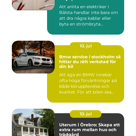
Att anlita en elektriker i
Bålsta handlar inte bara om
att dra några kablar eller
byta en strömbryta...
10. jul
Bmw service i stockholm så
hittar du rätt verkstad för
din bil
Att äga en BMW innebär
ofta höga förväntningar på
både körupplevelse och
kvalitet. För att bilen ska...
10. jul
Uterum i Örebro: Skapa ett
extra rum mellan hus och
trädgård