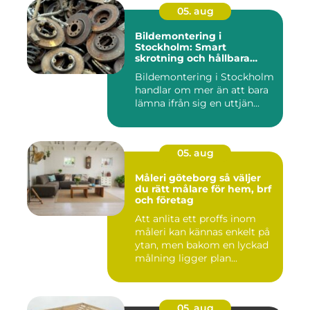
05. aug
Bildemontering i
Stockholm: Smart
skrotning och hållbara
reservdelar
Bildemontering i Stockholm
handlar om mer än att bara
lämna ifrån sig en uttjän...
05. aug
Måleri göteborg så väljer
du rätt målare för hem, brf
och företag
Att anlita ett proffs inom
måleri kan kännas enkelt på
ytan, men bakom en lyckad
målning ligger plan...
05. aug