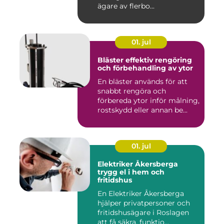
ägare av flerbo...
01. jul
Bläster effektiv rengöring
och förbehandling av ytor
En bläster används för att
snabbt rengöra och
förbereda ytor inför målning,
rostskydd eller annan be...
01. jul
Elektriker Åkersberga
trygg el i hem och
fritidshus
En Elektriker Åkersberga
hjälper privatpersoner och
fritidshusägare i Roslagen
att få säkra, funktio...