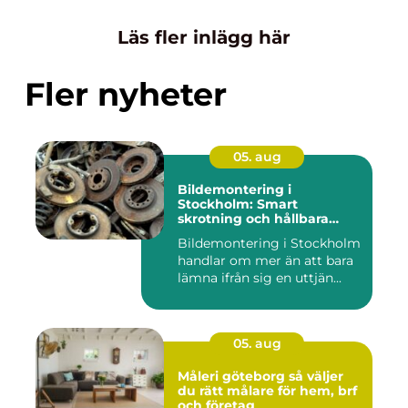
Läs fler inlägg här
Fler nyheter
05. aug
Bildemontering i
Stockholm: Smart
skrotning och hållbara
reservdelar
Bildemontering i Stockholm
handlar om mer än att bara
lämna ifrån sig en uttjän...
05. aug
Måleri göteborg så väljer
du rätt målare för hem, brf
och företag