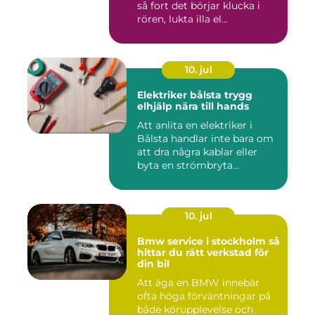
så fort det börjar klucka i
rören, lukta illa el...
10. jul
Elektriker bålsta trygg
elhjälp nära till hands
Att anlita en elektriker i
Bålsta handlar inte bara om
att dra några kablar eller
byta en strömbryta...
10. jul
Bmw service i stockholm så
hittar du rätt verkstad för
din bil
Att äga en BMW innebär
ofta höga förväntningar på
både körupplevelse och