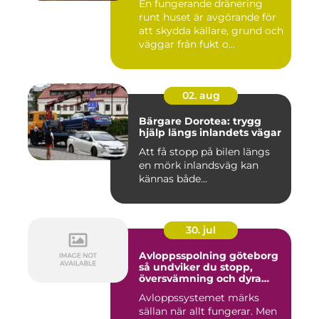
En fungerande dränering
runt huset är avgörande för
att skydda källare, grund och
väggar från fukt o...
02. aug
Bärgare Dorotea: trygg
hjälp längs inlandets vägar
Att få stopp på bilen längs
en mörk inlandsväg kan
kännas både...
30. jul
Avloppsspolning göteborg
så undviker du stopp,
översvämning och dyra
vattenskador
Avloppssystemet märks
sällan när allt fungerar. Men