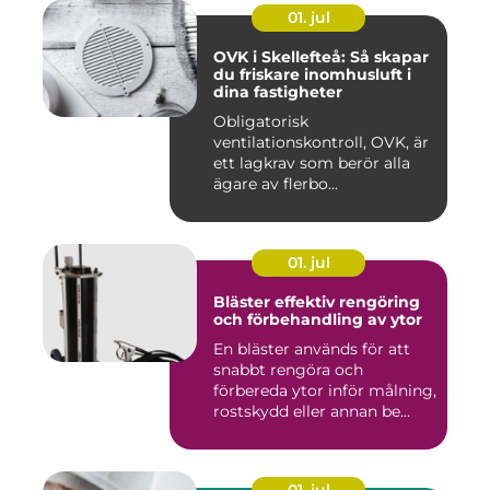
01. jul
OVK i Skellefteå: Så skapar
du friskare inomhusluft i
dina fastigheter
Obligatorisk
ventilationskontroll, OVK, är
ett lagkrav som berör alla
ägare av flerbo...
01. jul
Bläster effektiv rengöring
och förbehandling av ytor
En bläster används för att
snabbt rengöra och
förbereda ytor inför målning,
rostskydd eller annan be...