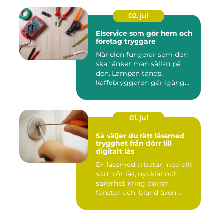
02. jul
Elservice som gör hem och
företag tryggare
När elen fungerar som den
ska tänker man sällan på
den. Lampan tänds,
kaffebryggaren går igång
och p...
01. jul
Så väljer du rätt låssmed
trygghet från dörr till
digitalt lås
En låssmed arbetar med allt
som rör lås, nycklar och
säkerhet kring dörrar,
fönster och ibland även ...