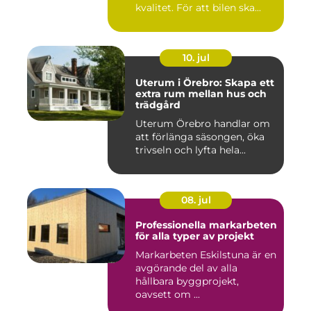
kvalitet. För att bilen ska...
10. jul
Uterum i Örebro: Skapa ett
extra rum mellan hus och
trädgård
Uterum Örebro handlar om
att förlänga säsongen, öka
trivseln och lyfta hela...
08. jul
Professionella markarbeten
för alla typer av projekt
Markarbeten Eskilstuna är en
avgörande del av alla
hållbara byggprojekt,
oavsett om ...