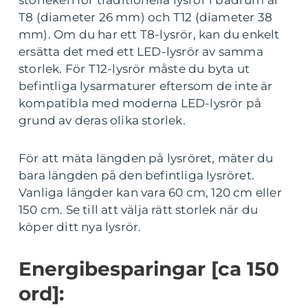
storleken för traditionella lysrör i badrum är
T8 (diameter 26 mm) och T12 (diameter 38
mm). Om du har ett T8-lysrör, kan du enkelt
ersätta det med ett LED-lysrör av samma
storlek. För T12-lysrör måste du byta ut
befintliga lysarmaturer eftersom de inte är
kompatibla med moderna LED-lysrör på
grund av deras olika storlek.
För att mäta längden på lysröret, mäter du
bara längden på den befintliga lysröret.
Vanliga längder kan vara 60 cm, 120 cm eller
150 cm. Se till att välja rätt storlek när du
köper ditt nya lysrör.
Energibesparingar [ca 150
ord]: