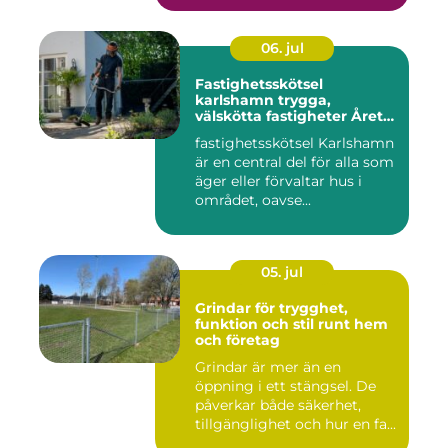
06. jul
Fastighetsskötsel
karlshamn trygga,
välskötta fastigheter Året
runt
fastighetsskötsel Karlshamn
är en central del för alla som
äger eller förvaltar hus i
området, oavse...
05. jul
Grindar för trygghet,
funktion och stil runt hem
och företag
Grindar är mer än en
öppning i ett stängsel. De
påverkar både säkerhet,
tillgänglighet och hur en fa...