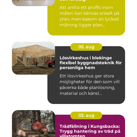
Att anlita ett proffs inom
måleri kan kännas enkelt på
ytan, men bakom en lyckad
målning ligger plan...
05. aug
Lösvirkeshus i blekinge
flexibel byggnadsteknik för
personliga hem
Ett lösvirkeshus ger stora
möjligheter för den som vill
påverka både planlösning,
material och känsl...
03. aug
Trädfällning i Kungsbacka:
Trygg hantering av träd på
villatomten