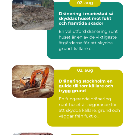
02. aug
Dränering i mariestad så
skyddas huset mot fukt
och framtida skador
En väl utförd dränering runt
huset är en av de viktigaste
åtgärderna för att skydda
grund, källare o...
02. aug
Dränering stockholm en
guide till torr källare och
trygg grund
En fungerande dränering
runt huset är avgörande för
att skydda källare, grund och
väggar från fukt o...