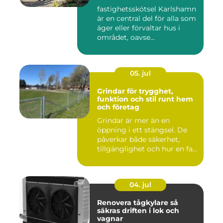
runt
fastighetsskötsel Karlshamn
är en central del för alla som
äger eller förvaltar hus i
området, oavse...
05. jul
Grindar för trygghet,
funktion och stil runt hem
och företag
Grindar är mer än en
öppning i ett stängsel. De
påverkar både säkerhet,
tillgänglighet och hur en fa...
04. jul
Renovera tågkylare så
säkras driften i lok och
vagnar