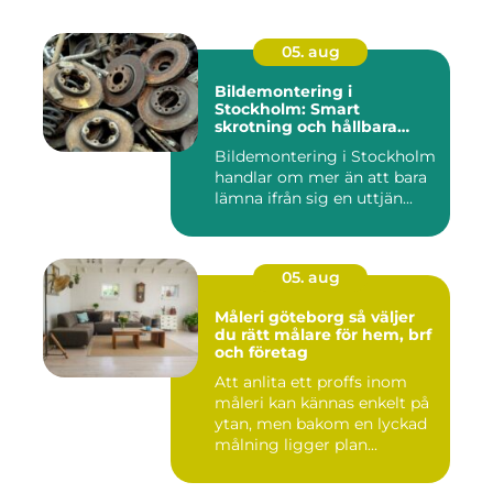
05. aug
Bildemontering i
Stockholm: Smart
skrotning och hållbara
reservdelar
Bildemontering i Stockholm
handlar om mer än att bara
lämna ifrån sig en uttjän...
05. aug
Måleri göteborg så väljer
du rätt målare för hem, brf
och företag
Att anlita ett proffs inom
måleri kan kännas enkelt på
ytan, men bakom en lyckad
målning ligger plan...