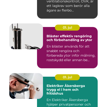
ventilationskontroll, OVK, är
ett lagkrav som berör alla
ägare av flerbo...
01. jul
Bläster effektiv rengöring
och förbehandling av ytor
En bläster används för att
snabbt rengöra och
förbereda ytor inför målning,
rostskydd eller annan be...
01. jul
Elektriker Åkersberga
trygg el i hem och
fritidshus
En Elektriker Åkersberga
hjälper privatpersoner och