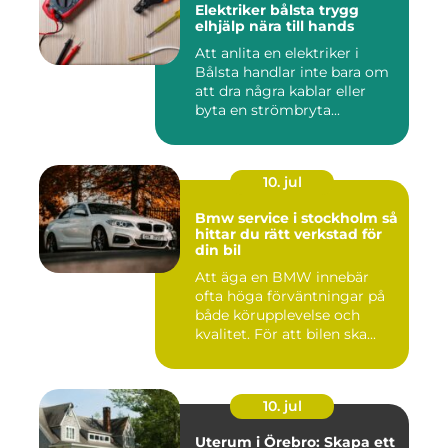
Elektriker bålsta trygg
elhjälp nära till hands
Att anlita en elektriker i
Bålsta handlar inte bara om
att dra några kablar eller
byta en strömbryta...
10. jul
Bmw service i stockholm så
hittar du rätt verkstad för
din bil
Att äga en BMW innebär
ofta höga förväntningar på
både körupplevelse och
kvalitet. För att bilen ska...
10. jul
Uterum i Örebro: Skapa ett