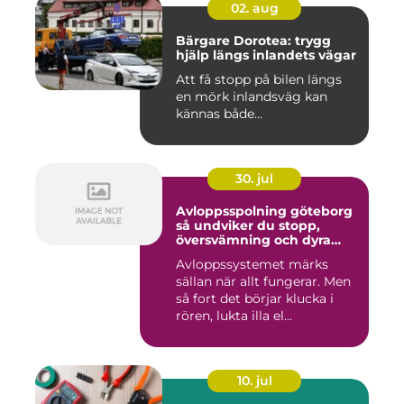
02. aug
Bärgare Dorotea: trygg
hjälp längs inlandets vägar
Att få stopp på bilen längs
en mörk inlandsväg kan
kännas både...
30. jul
Avloppsspolning göteborg
så undviker du stopp,
översvämning och dyra
vattenskador
Avloppssystemet märks
sällan när allt fungerar. Men
så fort det börjar klucka i
rören, lukta illa el...
10. jul