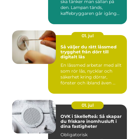
ska tänker man sällan på
den. Lampan tänds,
kaffebryggaren går igång
och p...
01. jul
Så väljer du rätt låssmed
trygghet från dörr till
digitalt lås
En låssmed arbetar med allt
som rör lås, nycklar och
säkerhet kring dörrar,
fönster och ibland även ...
01. jul
OVK i Skellefteå: Så skapar
du friskare inomhusluft i
dina fastigheter
Obligatorisk