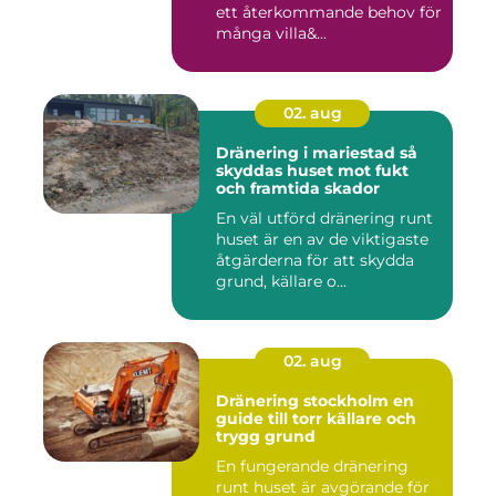
ett återkommande behov för
många villa&...
02. aug
Dränering i mariestad så
skyddas huset mot fukt
och framtida skador
En väl utförd dränering runt
huset är en av de viktigaste
åtgärderna för att skydda
grund, källare o...
02. aug
Dränering stockholm en
guide till torr källare och
trygg grund
En fungerande dränering
runt huset är avgörande för