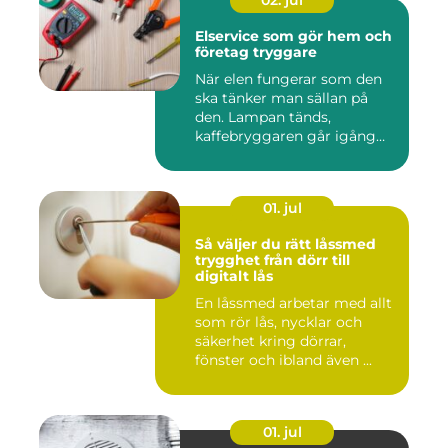
02. jul
Elservice som gör hem och
företag tryggare
När elen fungerar som den
ska tänker man sällan på
den. Lampan tänds,
kaffebryggaren går igång
och p...
01. jul
Så väljer du rätt låssmed
trygghet från dörr till
digitalt lås
En låssmed arbetar med allt
som rör lås, nycklar och
säkerhet kring dörrar,
fönster och ibland även ...
01. jul