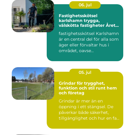
06. jul
Fastighetsskötsel
karlshamn trygga,
välskötta fastigheter Året
runt
fastighetsskötsel Karlshamn
är en central del för alla som
äger eller förvaltar hus i
området, oavse...
05. jul
Grindar för trygghet,
funktion och stil runt hem
och företag
Grindar är mer än en
öppning i ett stängsel. De
påverkar både säkerhet,
tillgänglighet och hur en fa...