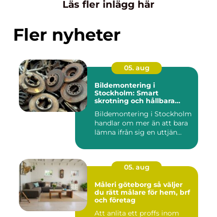
Läs fler inlägg här
Fler nyheter
05. aug
Bildemontering i
Stockholm: Smart
skrotning och hållbara
reservdelar
Bildemontering i Stockholm
handlar om mer än att bara
lämna ifrån sig en uttjän...
05. aug
Måleri göteborg så väljer
du rätt målare för hem, brf
och företag
Att anlita ett proffs inom