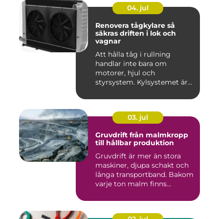
04. jul
Renovera tågkylare så
säkras driften i lok och
vagnar
Att hålla tåg i rullning
handlar inte bara om
motorer, hjul och
styrsystem. Kylsystemet är
en avgöra...
03. jul
Gruvdrift från malmkropp
till hållbar produktion
Gruvdrift är mer än stora
maskiner, djupa schakt och
långa transportband. Bakom
varje ton malm finns...