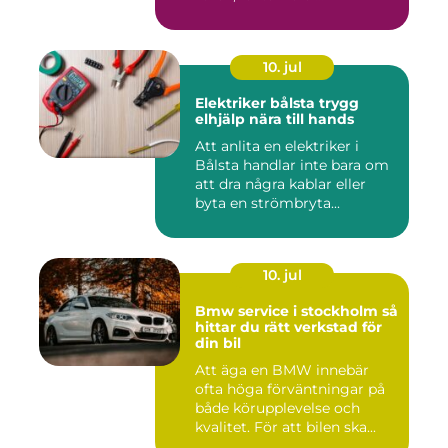
10. jul
Elektriker bålsta trygg
elhjälp nära till hands
Att anlita en elektriker i
Bålsta handlar inte bara om
att dra några kablar eller
byta en strömbryta...
10. jul
Bmw service i stockholm så
hittar du rätt verkstad för
din bil
Att äga en BMW innebär
ofta höga förväntningar på
både körupplevelse och
kvalitet. För att bilen ska...