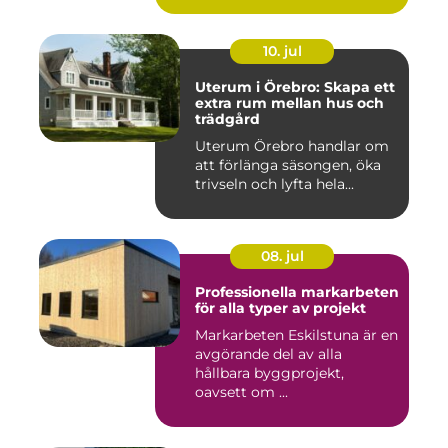
10. jul
Uterum i Örebro: Skapa ett
extra rum mellan hus och
trädgård
Uterum Örebro handlar om
att förlänga säsongen, öka
trivseln och lyfta hela...
08. jul
Professionella markarbeten
för alla typer av projekt
Markarbeten Eskilstuna är en
avgörande del av alla
hållbara byggprojekt,
oavsett om ...