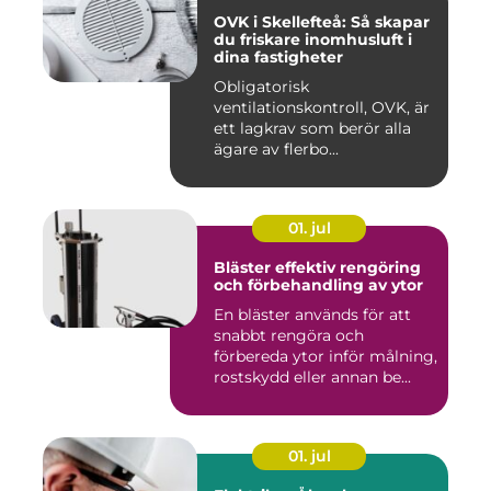
OVK i Skellefteå: Så skapar
du friskare inomhusluft i
dina fastigheter
Obligatorisk
ventilationskontroll, OVK, är
ett lagkrav som berör alla
ägare av flerbo...
01. jul
Bläster effektiv rengöring
och förbehandling av ytor
En bläster används för att
snabbt rengöra och
förbereda ytor inför målning,
rostskydd eller annan be...
01. jul