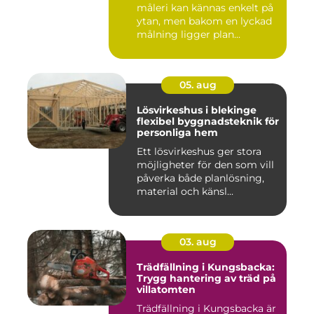
måleri kan kännas enkelt på
ytan, men bakom en lyckad
målning ligger plan...
05. aug
Lösvirkeshus i blekinge
flexibel byggnadsteknik för
personliga hem
Ett lösvirkeshus ger stora
möjligheter för den som vill
påverka både planlösning,
material och känsl...
03. aug
Trädfällning i Kungsbacka:
Trygg hantering av träd på
villatomten
Trädfällning i Kungsbacka är