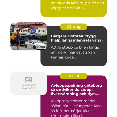
att skydda källare, grund och
väggar från fukt o...
02. aug
Bärgare Dorotea: trygg
hjälp längs inlandets vägar
Att få stopp på bilen längs
en mörk inlandsväg kan
kännas både...
30. jul
Avloppsspolning göteborg
så undviker du stopp,
översvämning och dyra
vattenskador
Avloppssystemet märks
sällan när allt fungerar. Men
så fort det börjar klucka i
rören, lukta illa el...