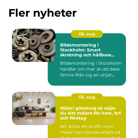
Fler nyheter
05. aug
Bildemontering i
Stockholm: Smart
skrotning och hållbara
reservdelar
Bildemontering i Stockholm
handlar om mer än att bara
lämna ifrån sig en uttjän...
05. aug
Måleri göteborg så väljer
du rätt målare för hem, brf
och företag
Att anlita ett proffs inom
måleri kan kännas enkelt på
ytan, men bakom en lyckad