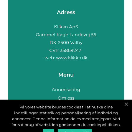
Adress
web:
www.klikko.dk
Menu
Annonsering
Om oss
Cookies
På vores website bruges cookies til at huske dine
indstillinger, statistik og personalisering af indhold og
Kontakta oss
annoncer. Denne information deles med tredjepart. Ved
Sitemap
fortsat brug af websiden godkender du cookiepolitikken.