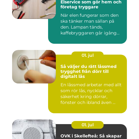
Elservice som gör hem och
företag tryggare
När elen fungerar som den
ska tänker man sällan på
den. Lampan tänds,
kaffebryggaren går igång
och p...
01. jul
Så väljer du rätt låssmed
trygghet från dörr till
digitalt lås
En låssmed arbetar med allt
som rör lås, nycklar och
säkerhet kring dörrar,
fönster och ibland även ...
01. jul
OVK i Skellefteå: Så skapar