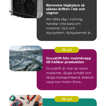
Renovera tågkylare så
säkras driften i lok och
vagnar
Att hålla tåg i rullning
handlar inte bara om
motorer, hjul och
styrsystem. Kylsystemet är
en avgöra...
03. jul
Gruvdrift från malmkropp
till hållbar produktion
Gruvdrift är mer än stora
maskiner, djupa schakt och
långa transportband. Bakom
varje ton malm finns...
02. jul