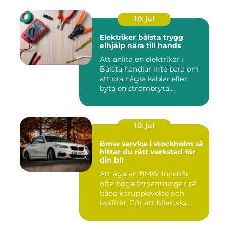
10. jul
Elektriker bålsta trygg
elhjälp nära till hands
Att anlita en elektriker i
Bålsta handlar inte bara om
att dra några kablar eller
byta en strömbryta...
10. jul
Bmw service i stockholm så
hittar du rätt verkstad för
din bil
Att äga en BMW innebär
ofta höga förväntningar på
både körupplevelse och
kvalitet. För att bilen ska...