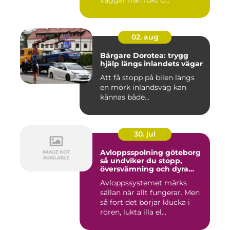
02. aug
Bärgare Dorotea: trygg
hjälp längs inlandets vägar
Att få stopp på bilen längs
en mörk inlandsväg kan
kännas både...
30. jul
Avloppsspolning göteborg
så undviker du stopp,
översvämning och dyra
vattenskador
Avloppssystemet märks
sällan när allt fungerar. Men
så fort det börjar klucka i
rören, lukta illa el...