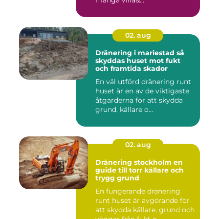
02. aug
Dränering i mariestad så
skyddas huset mot fukt
och framtida skador
En väl utförd dränering runt
huset är en av de viktigaste
åtgärderna för att skydda
grund, källare o...
02. aug
Dränering stockholm en
guide till torr källare och
trygg grund
En fungerande dränering
runt huset är avgörande för
att skydda källare, grund och
väggar från fukt o...