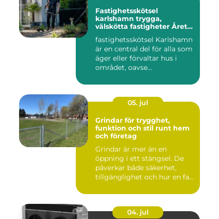
Fastighetsskötsel
karlshamn trygga,
välskötta fastigheter Året
runt
fastighetsskötsel Karlshamn
är en central del för alla som
äger eller förvaltar hus i
området, oavse...
05. jul
Grindar för trygghet,
funktion och stil runt hem
och företag
Grindar är mer än en
öppning i ett stängsel. De
påverkar både säkerhet,
tillgänglighet och hur en fa...
04. jul