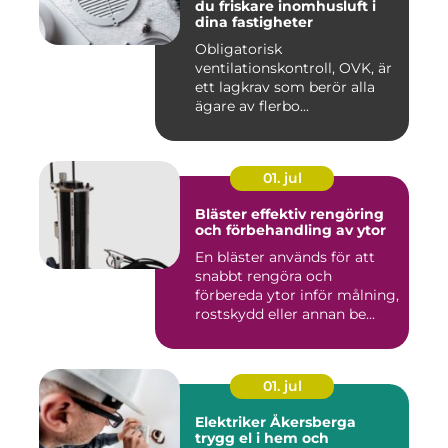
du friskare inomhusluft i
dina fastigheter
Obligatorisk
ventilationskontroll, OVK, är
ett lagkrav som berör alla
ägare av flerbo...
01. jul
Bläster effektiv rengöring
och förbehandling av ytor
En bläster används för att
snabbt rengöra och
förbereda ytor inför målning,
rostskydd eller annan be...
01. jul
Elektriker Åkersberga
trygg el i hem och