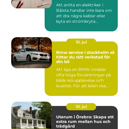
Att anlita en elektriker i
Bålsta handlar inte bara om
att dra några kablar eller
byta en strömbryta...
10. jul
Bmw service i stockholm så
hittar du rätt verkstad för
din bil
Att äga en BMW innebär
ofta höga förväntningar på
både körupplevelse och
kvalitet. För att bilen ska...
10. jul
Uterum i Örebro: Skapa ett
extra rum mellan hus och
trädgård