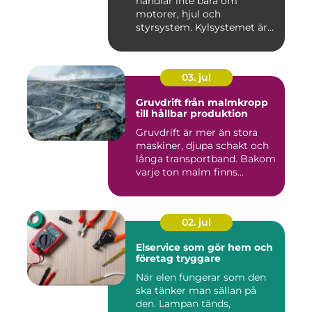
handlar inte bara om
motorer, hjul och
styrsystem. Kylsystemet är
en avgöra...
03. jul
Gruvdrift från malmkropp
till hållbar produktion
Gruvdrift är mer än stora
maskiner, djupa schakt och
långa transportband. Bakom
varje ton malm finns...
02. jul
Elservice som gör hem och
företag tryggare
När elen fungerar som den
ska tänker man sällan på
den. Lampan tänds,