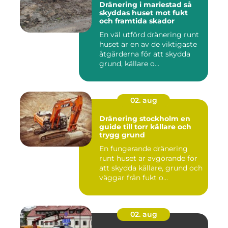
Dränering i mariestad så
skyddas huset mot fukt
och framtida skador
En väl utförd dränering runt
huset är en av de viktigaste
åtgärderna för att skydda
grund, källare o...
02. aug
Dränering stockholm en
guide till torr källare och
trygg grund
En fungerande dränering
runt huset är avgörande för
att skydda källare, grund och
väggar från fukt o...
02. aug