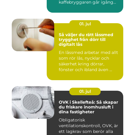
kaffebryggaren går igång
och p...
01. jul
Så väljer du rätt låssmed
trygghet från dörr till
digitalt lås
En låssmed arbetar med allt
som rör lås, nycklar och
säkerhet kring dörrar,
fönster och ibland även ...
01. jul
OVK i Skellefteå: Så skapar
du friskare inomhusluft i
dina fastigheter
Obligatorisk
ventilationskontroll, OVK, är
ett lagkrav som berör alla