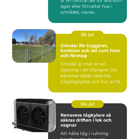
är en central del för alla som
äger eller förvaltar hus i
området, oavse...
05. jul
Grindar för trygghet,
funktion och stil runt hem
och företag
Grindar är mer än en
öppning i ett stängsel. De
påverkar både säkerhet,
tillgänglighet och hur en fa...
04. jul
Renovera tågkylare så
säkras driften i lok och
vagnar
Att hålla tåg i rullning