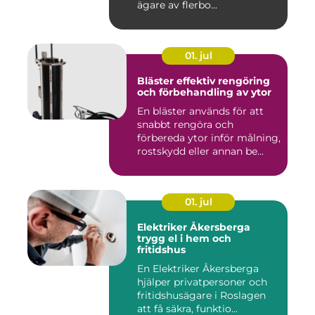
ägare av flerbo...
01. jul
Bläster effektiv rengöring
och förbehandling av ytor
En bläster används för att
snabbt rengöra och
förbereda ytor inför målning,
rostskydd eller annan be...
01. jul
Elektriker Åkersberga
trygg el i hem och
fritidshus
En Elektriker Åkersberga
hjälper privatpersoner och
fritidshusägare i Roslagen
att få säkra, funktio...