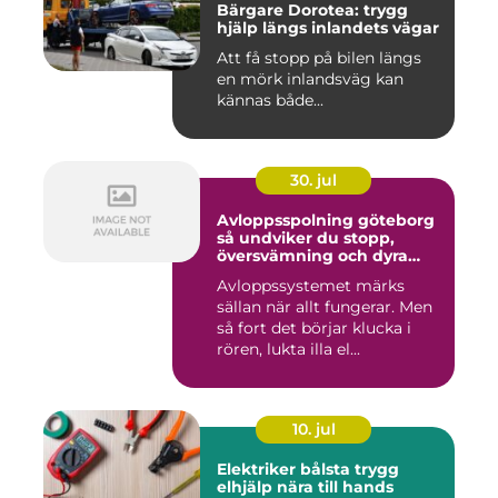
Bärgare Dorotea: trygg
hjälp längs inlandets vägar
Att få stopp på bilen längs
en mörk inlandsväg kan
kännas både...
30. jul
Avloppsspolning göteborg
så undviker du stopp,
översvämning och dyra
vattenskador
Avloppssystemet märks
sällan när allt fungerar. Men
så fort det börjar klucka i
rören, lukta illa el...
10. jul
Elektriker bålsta trygg
elhjälp nära till hands