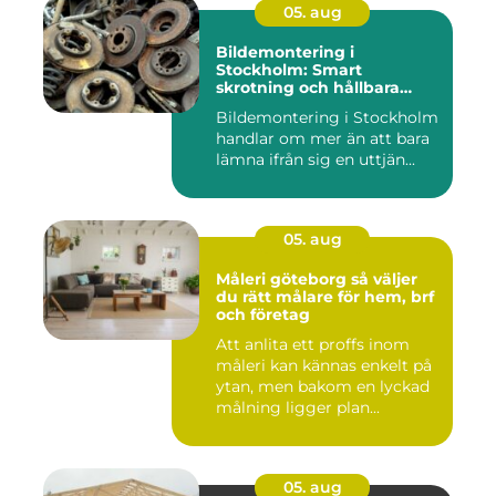
05. aug
Bildemontering i
Stockholm: Smart
skrotning och hållbara
reservdelar
Bildemontering i Stockholm
handlar om mer än att bara
lämna ifrån sig en uttjän...
05. aug
Måleri göteborg så väljer
du rätt målare för hem, brf
och företag
Att anlita ett proffs inom
måleri kan kännas enkelt på
ytan, men bakom en lyckad
målning ligger plan...
05. aug