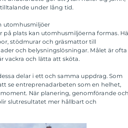
illtalande under lång tid.
h utomhusmiljöer
är på plats kan utomhusmiljöerna formas. Hä
por, stödmurar och gräsmattor till
lnader och belysningslösningar. Målet är ofta
 vackra och lätta att sköta.
dessa delar i ett och samma uppdrag. Som
 att se entreprenadarbeten som en helhet,
ta moment. När planering, genomförande oc
ir slutresultatet mer hållbart och