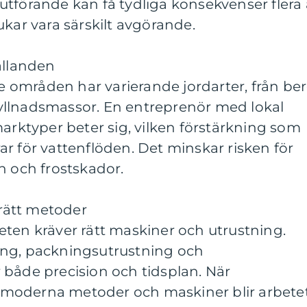
gt utförande kan få tydliga konsekvenser flera 
ukar vara särskilt avgörande.
ållanden
områden har varierande jordarter, från be
h fyllnadsmassor. En entreprenör med lokal
marktyper beter sig, vilken förstärkning som
r för vattenflöden. Det minskar risken för
n och frostskador.
rätt metoder
ten kräver rätt maskiner och utrustning.
ing, packningsutrustning och
 både precision och tidsplan. När
moderna metoder och maskiner blir arbete