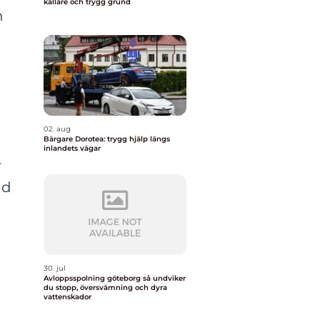
källare och trygg grund
n
02. aug
Bärgare Dorotea: trygg hjälp längs
inlandets vägar
r
nd
30. jul
Avloppsspolning göteborg så undviker
du stopp, översvämning och dyra
vattenskador