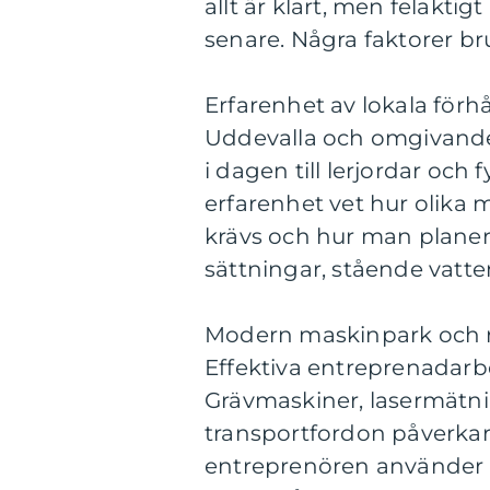
allt är klart, men felakti
senare. Några faktorer br
Erfarenhet av lokala förh
Uddevalla och omgivande 
i dagen till lerjordar oc
erfarenhet vet hur olika 
krävs och hur man planera
sättningar, stående vatte
Modern maskinpark och 
Effektiva entreprenadarbe
Grävmaskiner, lasermätn
transportfordon påverkar
entreprenören använder 