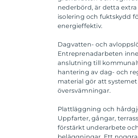
nederbörd, är detta extra
isolering och fuktskydd fö
energieffektiv.
Dagvatten- och avloppsl
Entreprenadarbeten innef
anslutning till kommunalt
hantering av dag- och re
material gör att system
översvämningar.
Plattläggning och hårdgj
Uppfarter, gångar, terra
förstärkt underarbete och 
beläggningar. Ett noggran