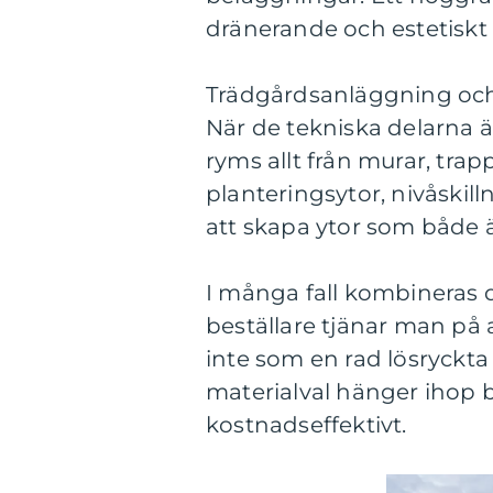
dränerande och estetiskt t
Trädgårdsanläggning oc
När de tekniska delarna 
ryms allt från murar, trap
planteringsytor, nivåskil
att skapa ytor som både är
I många fall kombineras 
beställare tjänar man på
inte som en rad lösryck
materialval hänger ihop bl
kostnadseffektivt.