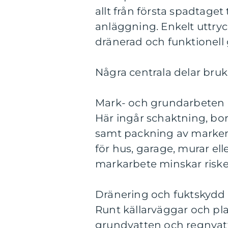
allt från första spadtaget 
anläggning. Enkelt uttryc
dränerad och funktionell
Några centrala delar bruk
Mark- och grundarbeten
Här ingår schaktning, bo
samt packning av marken.
för hus, garage, murar ell
markarbete minskar risken
Dränering och fuktskydd
Runt källarväggar och plat
grundvatten och regnvatte