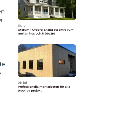
en
a
10. jul
Uterum i Örebro: Skapa ett extra rum
mellan hus och trädgård
de
v
08. jul
Professionella markarbeten för alla
typer av projekt