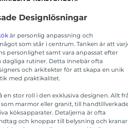
sade Designlösningar
kök
är personlig anpassning och
ågot som står i centrum. Tanken är att varj
ns personlighet samt vara anpassat efter
 dagliga rutiner. Detta innebär ofta
ners och arkitekter för att skapa en unik
ik med praktikalitet.
 en stor roll i den exklusiva designen. Allt fr
som marmor eller granit, till handtillverkad
va köksapparater. Detaljerna är ofta
ndtag och knoppar till belysning och kranar