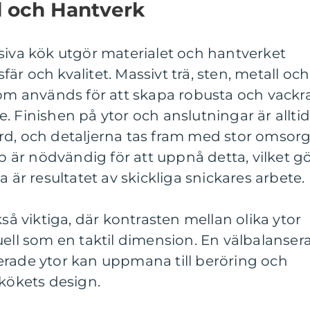
l och Hantverk
siva kök utgör materialet och hantverket
r och kvalitet. Massivt trä, sten, metall och
som används för att skapa robusta och vackr
. Finishen på ytor och anslutningar är allti
rd, och detaljerna tas fram med stor omsorg
är nödvändig för att uppnå detta, vilket g
a är resultatet av skickliga snickares arbete.
kså viktiga, där kontrasten mellan olika ytor
uell som en taktil dimension. En välbalanser
erade ytor kan uppmana till beröring och
 kökets design.