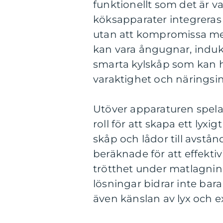
funktionellt som det är 
köksapparater integreras 
utan att kompromissa med
kan vara ångugnar, indukt
smarta kylskåp som kan hjä
varaktighet och näringsin
Utöver apparaturen spel
roll för att skapa ett lyxi
skåp och lådor till avstå
beräknade för att effekti
trötthet under matlagni
lösningar bidrar inte bar
även känslan av lyx och ex