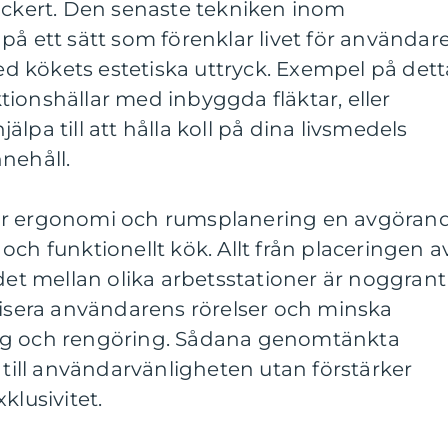
vackert. Den senaste tekniken inom
på ett sätt som förenklar livet för användar
 kökets estetiska uttryck. Exempel på dett
ionshällar med inbyggda fläktar, eller
lpa till att hålla koll på dina livsmedels
nehåll.
ar ergonomi och rumsplanering en avgöran
gt och funktionellt kök. Allt från placeringen a
ndet mellan olika arbetsstationer är noggrant
visera användarens rörelser och minska
ng och rengöring. Sådana genomtänkta
a till användarvänligheten utan förstärker
klusivitet.