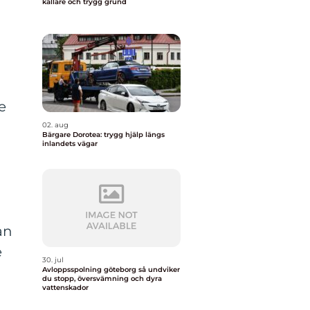
källare och trygg grund
e
02. aug
Bärgare Dorotea: trygg hjälp längs
inlandets vägar
ån
e
30. jul
Avloppsspolning göteborg så undviker
du stopp, översvämning och dyra
vattenskador