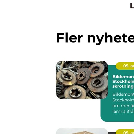
L
Fler nyhet
05. 
Bildemont
Stockhol
skrotning
hållbara 
Bildemont
Stockholm
om mer än
lämna ifrå
uttjän...
05. 