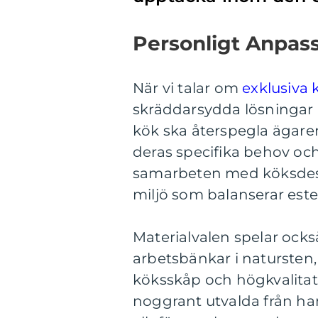
Personligt Anpas
När vi talar om
exklusiva 
skräddarsydda lösningar n
kök ska återspegla ägare
deras specifika behov och
samarbeten med köksdesig
miljö som balanserar estet
Materialvalen spelar också
arbetsbänkar i natursten, 
köksskåp och högkvalitati
noggrant utvalda från ha