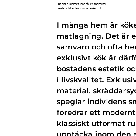
I många hem är köket
matlagning. Det är e
samvaro och ofta hem
exklusivt kök är därf
bostadens estetik oc
i livskvalitet. Exklu
material, skräddars
speglar individens 
föredrar ett modernt,
klassiskt utformat ru
upptäcka inom den e