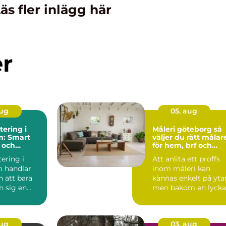
äs fler inlägg här
er
aug
05. aug
ering i
Måleri göteborg så
m: Smart
väljer du rätt målar
 och
för hem, brf och
reservdelar
företag
ering i
Att anlita ett proffs
 handlar
inom måleri kan
 att bara
kännas enkelt på yta
n sig en
men bakom en lyck
målning ligger plan..
aug
03. aug