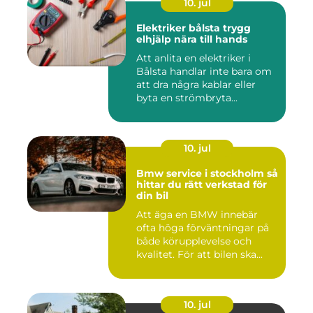
10. jul
Elektriker bålsta trygg
elhjälp nära till hands
Att anlita en elektriker i
Bålsta handlar inte bara om
att dra några kablar eller
byta en strömbryta...
10. jul
Bmw service i stockholm så
hittar du rätt verkstad för
din bil
Att äga en BMW innebär
ofta höga förväntningar på
både körupplevelse och
kvalitet. För att bilen ska...
10. jul