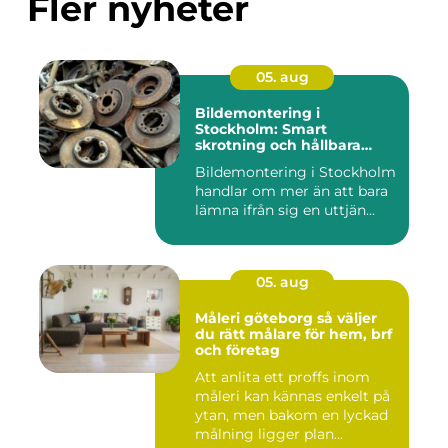
Fler nyheter
05. aug
Bildemontering i
Stockholm: Smart
skrotning och hållbara
reservdelar
Bildemontering i Stockholm
handlar om mer än att bara
lämna ifrån sig en uttjän...
05. aug
Måleri göteborg så väljer
du rätt målare för hem, brf
och företag
Att anlita ett proffs inom
måleri kan kännas enkelt på
ytan, men bakom en lyckad
målning ligger plan...