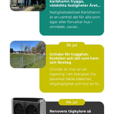
karlshamn trygga,
välskötta fastigheter Året
runt
fastighetsskötsel Karlshamn
är en central del för alla som
äger eller förvaltar hus i
området, oavse...
05. jul
Grindar för trygghet,
funktion och stil runt hem
och företag
Grindar är mer än en
öppning i ett stängsel. De
påverkar både säkerhet,
tillgänglighet och hur en fa...
04. jul
Renovera tågkylare så