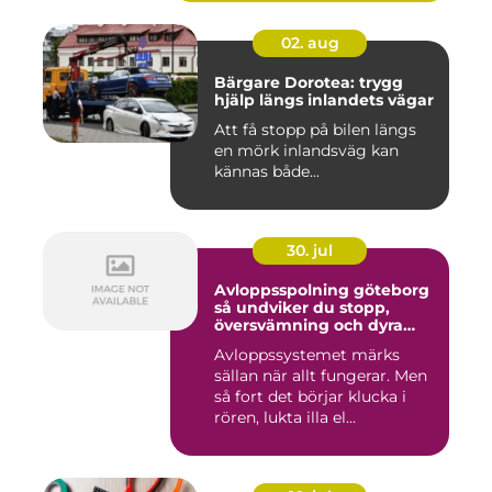
02. aug
Bärgare Dorotea: trygg
hjälp längs inlandets vägar
Att få stopp på bilen längs
en mörk inlandsväg kan
kännas både...
30. jul
Avloppsspolning göteborg
så undviker du stopp,
översvämning och dyra
vattenskador
Avloppssystemet märks
sällan när allt fungerar. Men
så fort det börjar klucka i
rören, lukta illa el...