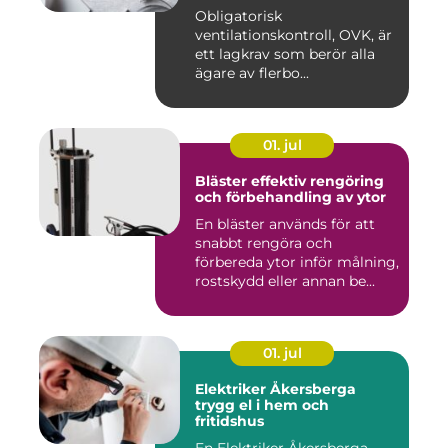
Obligatorisk
ventilationskontroll, OVK, är
ett lagkrav som berör alla
ägare av flerbo...
01. jul
Bläster effektiv rengöring
och förbehandling av ytor
En bläster används för att
snabbt rengöra och
förbereda ytor inför målning,
rostskydd eller annan be...
01. jul
Elektriker Åkersberga
trygg el i hem och
fritidshus
En Elektriker Åkersberga