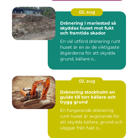
02. aug
Dränering i mariestad så
skyddas huset mot fukt
och framtida skador
En väl utförd dränering runt
huset är en av de viktigaste
åtgärderna för att skydda
grund, källare o...
02. aug
Dränering stockholm en
guide till torr källare och
trygg grund
En fungerande dränering
runt huset är avgörande för
att skydda källare, grund och
väggar från fukt o...