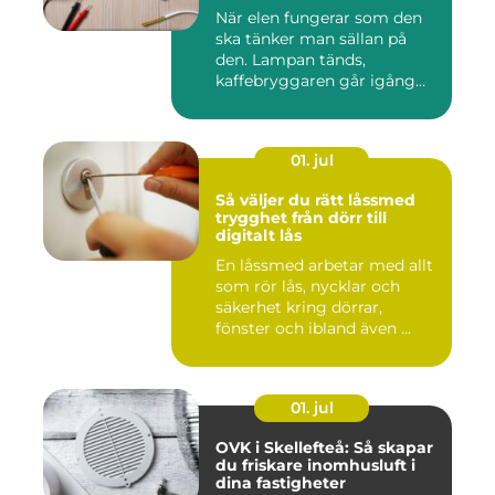
När elen fungerar som den
ska tänker man sällan på
den. Lampan tänds,
kaffebryggaren går igång
och p...
01. jul
Så väljer du rätt låssmed
trygghet från dörr till
digitalt lås
En låssmed arbetar med allt
som rör lås, nycklar och
säkerhet kring dörrar,
fönster och ibland även ...
01. jul
OVK i Skellefteå: Så skapar
du friskare inomhusluft i
dina fastigheter