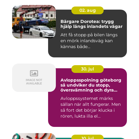
02. aug
Bärgare Dorotea: trygg
hjälp längs inlandets vägar
Att få stopp på bilen längs
en mörk inlandsväg kan
kännas både...
30. jul
Avloppsspolning göteborg
så undviker du stopp,
översvämning och dyra
vattenskador
Avloppssystemet märks
sällan när allt fungerar. Men
så fort det börjar klucka i
rören, lukta illa el...
10. jul