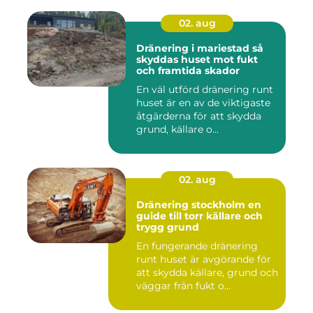
02. aug
Dränering i mariestad så
skyddas huset mot fukt
och framtida skador
En väl utförd dränering runt
huset är en av de viktigaste
åtgärderna för att skydda
grund, källare o...
02. aug
Dränering stockholm en
guide till torr källare och
trygg grund
En fungerande dränering
runt huset är avgörande för
att skydda källare, grund och
väggar från fukt o...