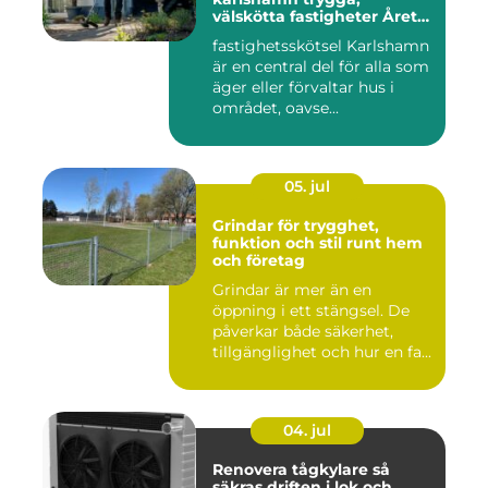
välskötta fastigheter Året
runt
fastighetsskötsel Karlshamn
är en central del för alla som
äger eller förvaltar hus i
området, oavse...
05. jul
Grindar för trygghet,
funktion och stil runt hem
och företag
Grindar är mer än en
öppning i ett stängsel. De
påverkar både säkerhet,
tillgänglighet och hur en fa...
04. jul
Renovera tågkylare så
säkras driften i lok och