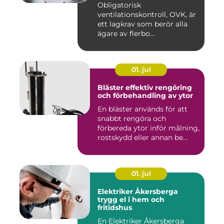
Obligatorisk
ventilationskontroll, OVK, är
ett lagkrav som berör alla
ägare av flerbo...
01. jul
Bläster effektiv rengöring
och förbehandling av ytor
En bläster används för att
snabbt rengöra och
förbereda ytor inför målning,
rostskydd eller annan be...
01. jul
Elektriker Åkersberga
trygg el i hem och
fritidshus
En Elektriker Åkersberga