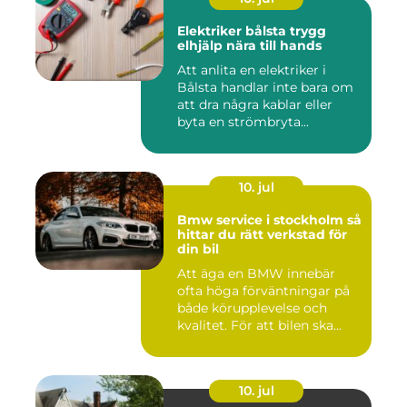
Elektriker bålsta trygg
elhjälp nära till hands
Att anlita en elektriker i
Bålsta handlar inte bara om
att dra några kablar eller
byta en strömbryta...
10. jul
Bmw service i stockholm så
hittar du rätt verkstad för
din bil
Att äga en BMW innebär
ofta höga förväntningar på
både körupplevelse och
kvalitet. För att bilen ska...
10. jul