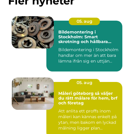
Fler nyheter
05. aug
Bildemontering i
Stockholm: Smart
skrotning och hållbara
reservdelar
Bildemontering i Stockholm
handlar om mer än att bara
lämna ifrån sig en uttjän...
05. aug
Måleri göteborg så väljer
du rätt målare för hem, brf
och företag
Att anlita ett proffs inom
måleri kan kännas enkelt på
ytan, men bakom en lyckad
målning ligger plan...