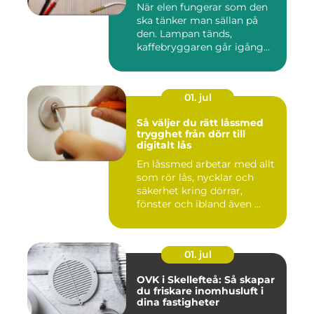
När elen fungerar som den
ska tänker man sällan på
den. Lampan tänds,
kaffebryggaren går igång
och p...
01. jul
Så väljer du rätt låssmed
trygghet från dörr till
digitalt lås
En låssmed arbetar med allt
som rör lås, nycklar och
säkerhet kring dörrar,
fönster och ibland även ...
01. jul
OVK i Skellefteå: Så skapar
du friskare inomhusluft i
dina fastigheter