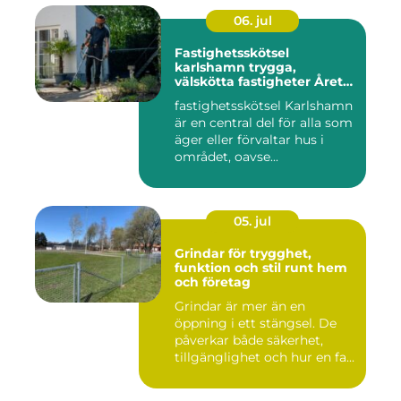
06. jul
Fastighetsskötsel
karlshamn trygga,
välskötta fastigheter Året
runt
fastighetsskötsel Karlshamn
är en central del för alla som
äger eller förvaltar hus i
området, oavse...
05. jul
Grindar för trygghet,
funktion och stil runt hem
och företag
Grindar är mer än en
öppning i ett stängsel. De
påverkar både säkerhet,
tillgänglighet och hur en fa...