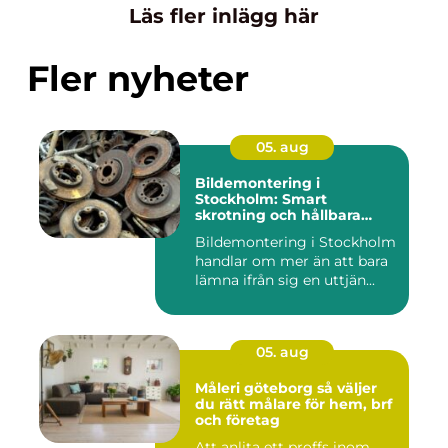
Läs fler inlägg här
Fler nyheter
05. aug
Bildemontering i
Stockholm: Smart
skrotning och hållbara
reservdelar
Bildemontering i Stockholm
handlar om mer än att bara
lämna ifrån sig en uttjän...
05. aug
Måleri göteborg så väljer
du rätt målare för hem, brf
och företag
Att anlita ett proffs inom