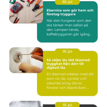
02. jul
Elservice som gör hem och
företag tryggare
När elen fungerar som den
ska tänker man sällan på
den. Lampan tänds,
kaffebryggaren går igång
och p...
01. jul
Så väljer du rätt låssmed
trygghet från dörr till
digitalt lås
En låssmed arbetar med allt
som rör lås, nycklar och
säkerhet kring dörrar,
fönster och ibland även ...
01. jul