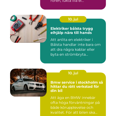
rören, lukta illa el...
10. jul
Elektriker bålsta trygg
elhjälp nära till hands
Att anlita en elektriker i
Bålsta handlar inte bara om
att dra några kablar eller
byta en strömbryta...
10. jul
Bmw service i stockholm så
hittar du rätt verkstad för
din bil
Att äga en BMW innebär
ofta höga förväntningar på
både körupplevelse och
kvalitet. För att bilen ska...