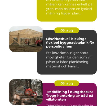
måleri kan kännas enkelt på
ytan, men bakom en lyckad
målning ligger plan...
05. aug
Lösvirkeshus i blekinge
flexibel byggnadsteknik för
personliga hem
Ett lösvirkeshus ger stora
möjligheter för den som vill
påverka både planlösning,
material och känsl...
03. aug
Trädfällning i Kungsbacka:
Trygg hantering av träd på
villatomten
Trädfällning i Kungsbacka är