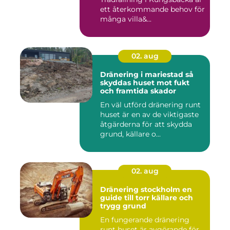
ett återkommande behov för
många villa&...
02. aug
Dränering i mariestad så
skyddas huset mot fukt
och framtida skador
En väl utförd dränering runt
huset är en av de viktigaste
åtgärderna för att skydda
grund, källare o...
02. aug
Dränering stockholm en
guide till torr källare och
trygg grund
En fungerande dränering
runt huset är avgörande för