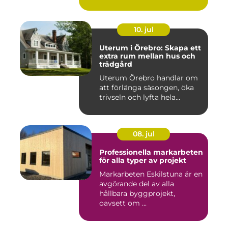
10. jul
Uterum i Örebro: Skapa ett
extra rum mellan hus och
trädgård
Uterum Örebro handlar om
att förlänga säsongen, öka
trivseln och lyfta hela...
08. jul
Professionella markarbeten
för alla typer av projekt
Markarbeten Eskilstuna är en
avgörande del av alla
hållbara byggprojekt,
oavsett om ...