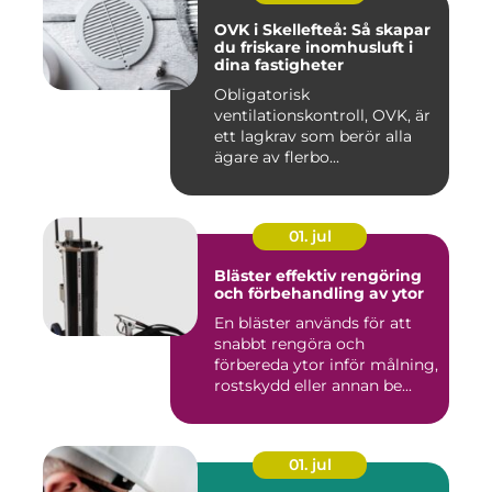
OVK i Skellefteå: Så skapar
du friskare inomhusluft i
dina fastigheter
Obligatorisk
ventilationskontroll, OVK, är
ett lagkrav som berör alla
ägare av flerbo...
01. jul
Bläster effektiv rengöring
och förbehandling av ytor
En bläster används för att
snabbt rengöra och
förbereda ytor inför målning,
rostskydd eller annan be...
01. jul