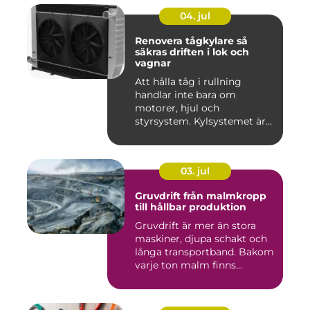
04. jul
Renovera tågkylare så
säkras driften i lok och
vagnar
Att hålla tåg i rullning
handlar inte bara om
motorer, hjul och
styrsystem. Kylsystemet är
en avgöra...
03. jul
Gruvdrift från malmkropp
till hållbar produktion
Gruvdrift är mer än stora
maskiner, djupa schakt och
långa transportband. Bakom
varje ton malm finns...