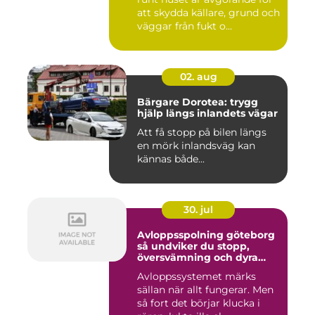
att skydda källare, grund och
väggar från fukt o...
02. aug
Bärgare Dorotea: trygg
hjälp längs inlandets vägar
Att få stopp på bilen längs
en mörk inlandsväg kan
kännas både...
30. jul
Avloppsspolning göteborg
så undviker du stopp,
översvämning och dyra
vattenskador
Avloppssystemet märks
sällan när allt fungerar. Men
så fort det börjar klucka i