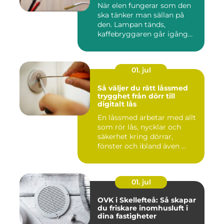
När elen fungerar som den
ska tänker man sällan på
den. Lampan tänds,
kaffebryggaren går igång
och p...
01. jul
Så väljer du rätt låssmed
trygghet från dörr till
digitalt lås
En låssmed arbetar med allt
som rör lås, nycklar och
säkerhet kring dörrar,
fönster och ibland även ...
01. jul
OVK i Skellefteå: Så skapar
du friskare inomhusluft i
dina fastigheter