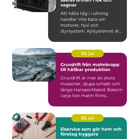
säkras driften i lok och
vagnar
Att hålla tåg i rullning
handlar inte bara om
motorer, hjul och
styrsystem. Kylsystemet är
en avgöra...
03. jul
Gruvdrift från malmkropp
till hållbar produktion
Gruvdrift är mer än stora
maskiner, djupa schakt och
långa transportband. Bakom
varje ton malm finns...
02. jul
Elservice som gör hem och
företag tryggare