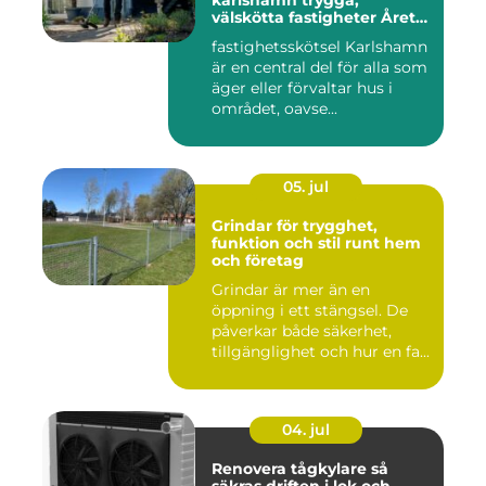
karlshamn trygga,
välskötta fastigheter Året
runt
fastighetsskötsel Karlshamn
är en central del för alla som
äger eller förvaltar hus i
området, oavse...
05. jul
Grindar för trygghet,
funktion och stil runt hem
och företag
Grindar är mer än en
öppning i ett stängsel. De
påverkar både säkerhet,
tillgänglighet och hur en fa...
04. jul
Renovera tågkylare så