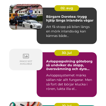
02. aug
Bärgare Dorotea: trygg
hjälp längs inlandets vägar
Att få stopp på bilen längs
en mörk inlandsväg kan
kännas både...
30. jul
Avloppsspolning göteborg
så undviker du stopp,
översvämning och dyra
vattenskador
Avloppssystemet märks
sällan när allt fungerar. Men
så fort det börjar klucka i
rören, lukta illa el...
10. jul