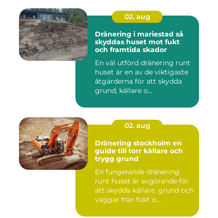
02. aug
Dränering i mariestad så
skyddas huset mot fukt
och framtida skador
En väl utförd dränering runt
huset är en av de viktigaste
åtgärderna för att skydda
grund, källare o...
02. aug
Dränering stockholm en
guide till torr källare och
trygg grund
En fungerande dränering
runt huset är avgörande för
att skydda källare, grund och
väggar från fukt o...