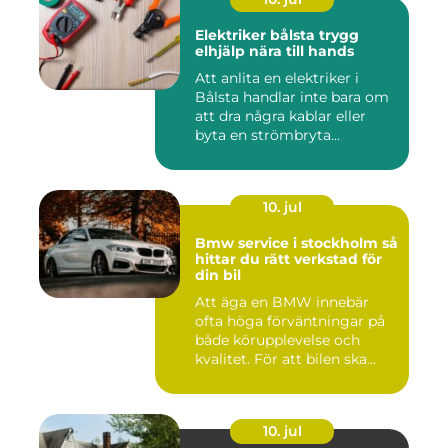
Elektriker bålsta trygg
elhjälp nära till hands
Att anlita en elektriker i
Bålsta handlar inte bara om
att dra några kablar eller
byta en strömbryta...
10. jul
Bmw service i stockholm så
hittar du rätt verkstad för
din bil
Att äga en BMW innebär
ofta höga förväntningar på
både körupplevelse och
kvalitet. För att bilen ska...
10. jul