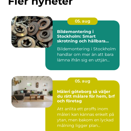
Fler nyheter
05. aug
Bildemontering i
Stockholm: Smart
skrotning och hållbara
reservdelar
Bildemontering i Stockholm
handlar om mer än att bara
lämna ifrån sig en uttjän...
05. aug
Måleri göteborg så väljer
du rätt målare för hem, brf
och företag
Att anlita ett proffs inom
måleri kan kännas enkelt på
ytan, men bakom en lyckad
målning ligger plan...