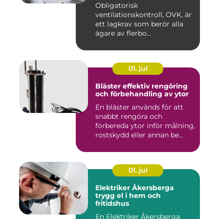
Obligatorisk
ventilationskontroll, OVK, är
ett lagkrav som berör alla
ägare av flerbo...
01. jul
Bläster effektiv rengöring
och förbehandling av ytor
En bläster används för att
snabbt rengöra och
förbereda ytor inför målning,
rostskydd eller annan be...
01. jul
Elektriker Åkersberga
trygg el i hem och
fritidshus
En Elektriker Åkersberga