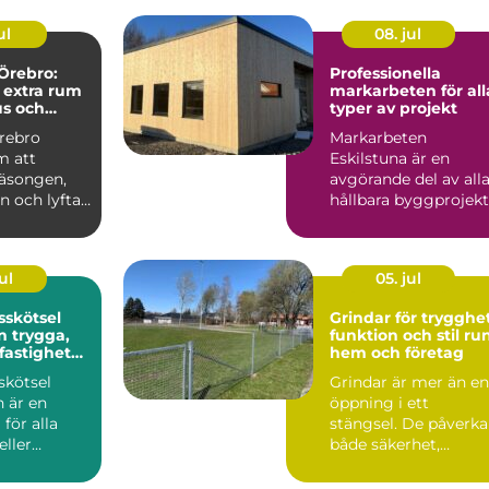
ul
08. jul
Örebro:
Professionella
 extra rum
markarbeten för all
us och
typer av projekt
rebro
Markarbeten
m att
Eskilstuna är en
säsongen,
avgörande del av all
ln och lyfta
hållbara byggprojekt
oavsett om ...
ul
05. jul
sskötsel
Grindar för trygghet
ga,
funktion och stil ru
 fastigheter
hem och företag
skötsel
Grindar är mer än en
 är en
öppning i ett
 för alla
stängsel. De påverka
eller
både säkerhet,
us i
tillgänglighet och h
avse...
en fa...