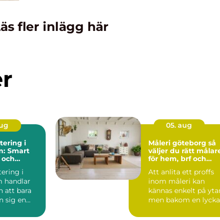
äs fler inlägg här
er
aug
05. aug
ering i
Måleri göteborg så
m: Smart
väljer du rätt målar
 och
för hem, brf och
reservdelar
företag
ering i
Att anlita ett proffs
 handlar
inom måleri kan
 att bara
kännas enkelt på yta
n sig en
men bakom en lyck
målning ligger plan..