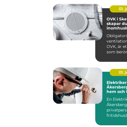
01. j
OVK i Skel
skapar du
inomhuslu
fastighet
Obligator
ventilatio
OVK, är et
som berör
av flerbo...
01. j
Elektriker
Åkersberga trygg
hem och f
En Elektri
Åkersberg
privatper
fritidshus
Roslagen a
funktio...