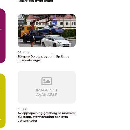
källare och trygg grund
å
02. aug
Bärgare Dorotea: trygg hjälp längs
inlandets vägar
30. jul
Avloppsspolning göteborg så undviker
du stopp, översvämning och dyra
d
vattenskador