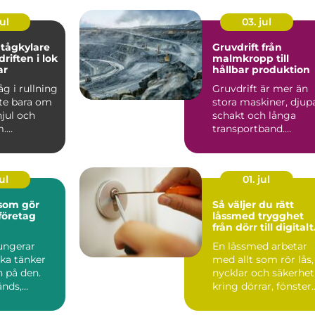
ul
03. jul
tågkylare
Gruvdrift från
driften i lok
malmkropp till
ar
hållbar produktion
åg i rullning
Gruvdrift är mer än
nte bara om
stora maskiner, djup
jul och
schakt och långa
m.
transportband.
et är en
Bakom varje ton
malm finns...
ul
01. jul
 som gör
Så väljer du rätt
företag
låssmed trygghet
från dörr till digitalt
lås
ungerar
En låssmed arbetar
ka tänker
med allt som rör lås,
n på den.
nycklar och säkerhet
nds,
kring dörrar, fönster
garen går
och ibland även ...
p...