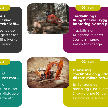
aug
03. aug
hus i
Trädfällning i
Kungsbacka: Trygg
teknik för
hantering av träd p
ga hem
villatomten
keshus ger
Trädfällning i
igheter för
Kungsbacka är ett
ll påverka
återkommande
lösning,
behov för många
ch känsl...
villa&...
aug
02. aug
 i
Dränering
så
stockholm en guide
huset mot
till torr källare och
framtida
trygg grund
örd
En fungerande
 runt huset
dränering runt huset
e viktigaste
är avgörande för att
 för att
skydda källare, grun
nd, källare
och väggar från fukt
o...