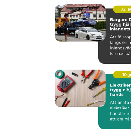
02. 
Bärgare D
trygg hjä
inlandets
Att få sto
längs en 
inlandsvä
kännas båd
10. j
Elektriker
trygg elhj
hands
Att anlita
elektriker 
handlar i
att dra nå
eller byta
strömbryta