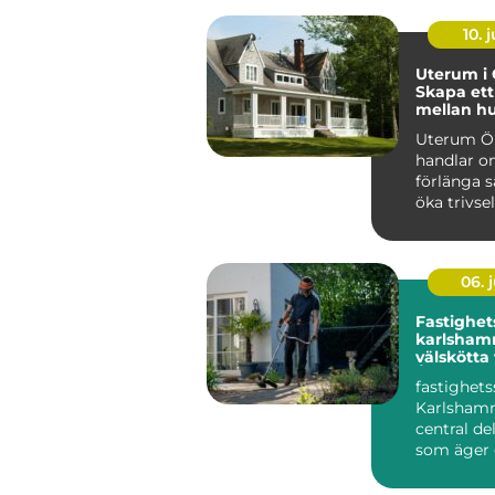
10. j
Uterum i 
Skapa ett
mellan h
trädgård
Uterum Ö
handlar o
förlänga 
öka trivse
hela...
06. j
Fastighet
karlshamn tryg
välskötta
Året runt
fastighets
Karlshamn
central del
som äger 
förvaltar h
området, o