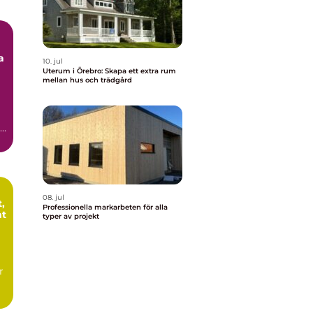
a
10. jul
Uterum i Örebro: Skapa ett extra rum
mellan hus och trädgård
a
,
08. jul
,
Professionella markarbeten för alla
nt
typer av projekt
r
ur