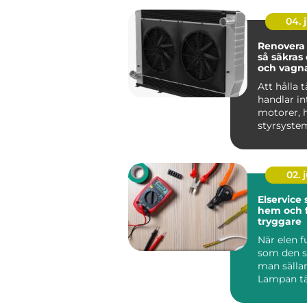
04. j
Renovera 
så säkras 
och vagn
Att hålla t
handlar i
motorer, h
styrsyste
Kylsystem
avgöra...
02. j
Elservice
hem och 
tryggare
När elen f
som den s
man sälla
Lampan tä
kaffebryg
igång och 