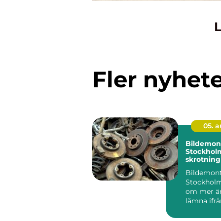
L
Fler nyhet
05. 
Bildemont
Stockhol
skrotning
hållbara 
Bildemont
Stockholm
om mer än
lämna ifrå
uttjän...