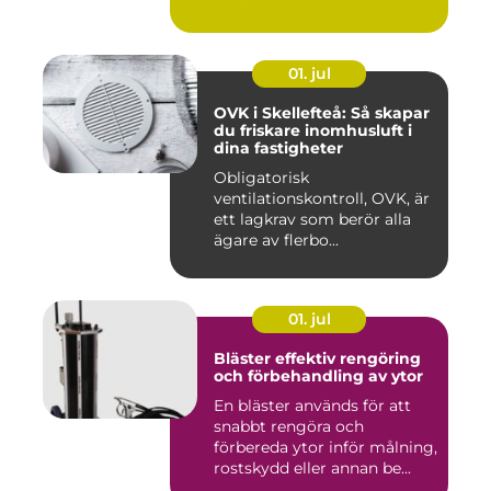
01. jul
OVK i Skellefteå: Så skapar
du friskare inomhusluft i
dina fastigheter
Obligatorisk
ventilationskontroll, OVK, är
ett lagkrav som berör alla
ägare av flerbo...
01. jul
Bläster effektiv rengöring
och förbehandling av ytor
En bläster används för att
snabbt rengöra och
förbereda ytor inför målning,
rostskydd eller annan be...