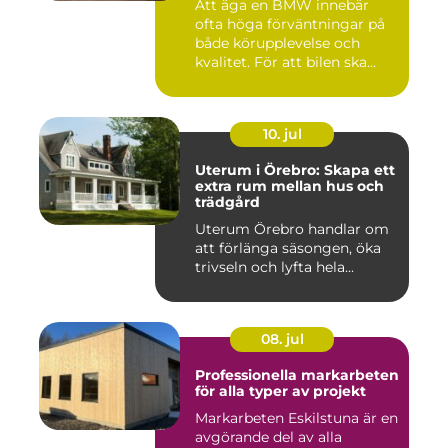
Att äga en BMW innebär
ofta höga förväntningar på
både körupplevelse och
kvalitet. För att bilen ska...
10. jul
Uterum i Örebro: Skapa ett
extra rum mellan hus och
trädgård
Uterum Örebro handlar om
att förlänga säsongen, öka
trivseln och lyfta hela...
08. jul
Professionella markarbeten
för alla typer av projekt
Markarbeten Eskilstuna är en
avgörande del av alla