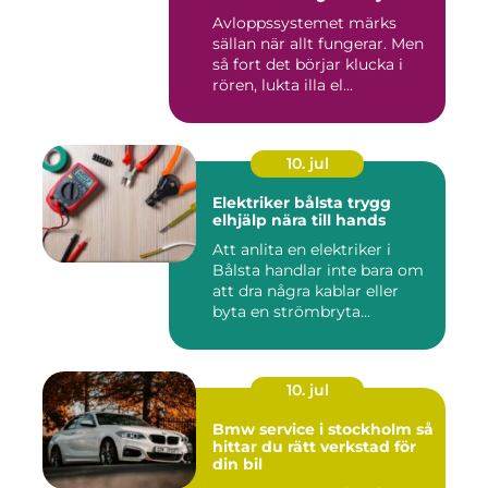
vattenskador
Avloppssystemet märks
sällan när allt fungerar. Men
så fort det börjar klucka i
rören, lukta illa el...
10. jul
Elektriker bålsta trygg
elhjälp nära till hands
Att anlita en elektriker i
Bålsta handlar inte bara om
att dra några kablar eller
byta en strömbryta...
10. jul
Bmw service i stockholm så
hittar du rätt verkstad för
din bil