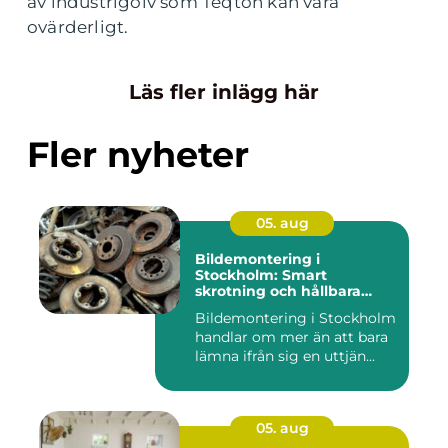
av industrigolv som Teqton kan vara
ovärderligt.
Läs fler inlägg här
Fler nyheter
05. aug
Bildemontering i
Stockholm: Smart
skrotning och hållbara
reservdelar
Bildemontering i Stockholm
handlar om mer än att bara
lämna ifrån sig en uttjän...
05. aug