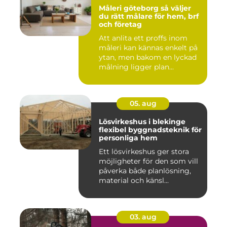
Måleri göteborg så väljer
du rätt målare för hem, brf
och företag
Att anlita ett proffs inom
måleri kan kännas enkelt på
ytan, men bakom en lyckad
målning ligger plan...
05. aug
Lösvirkeshus i blekinge
flexibel byggnadsteknik för
personliga hem
Ett lösvirkeshus ger stora
möjligheter för den som vill
påverka både planlösning,
material och känsl...
03. aug