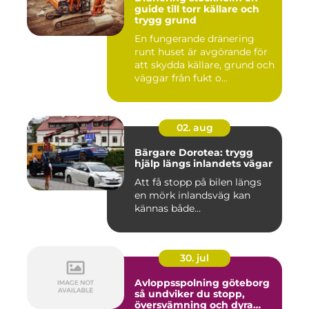
guide till torr källare och
trygg grund
En fungerande dränering
runt huset är avgörande för
att skydda källare, grund och
väggar från fukt o...
02. aug
Bärgare Dorotea: trygg
hjälp längs inlandets vägar
Att få stopp på bilen längs
en mörk inlandsväg kan
kännas både...
30. jul
Avloppsspolning göteborg
så undviker du stopp,
översvämning och dyra