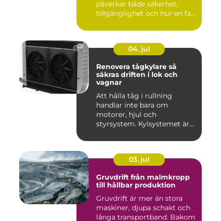
påverkar både säkerhet,
tillgänglighet och hur en fa...
04. jul
Renovera tågkylare så
säkras driften i lok och
vagnar
Att hålla tåg i rullning
handlar inte bara om
motorer, hjul och
styrsystem. Kylsystemet är
en avgöra...
03. jul
Gruvdrift från malmkropp
till hållbar produktion
Gruvdrift är mer än stora
maskiner, djupa schakt och
långa transportband. Bakom