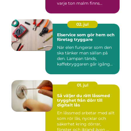
varje ton malm finns...
02. jul
Elservice som gör hem och
företag tryggare
När elen fungerar som den
ska tänker man sällan på
den. Lampan tänds,
kaffebryggaren går igång
och p...
01. jul
Så väljer du rätt låssmed
trygghet från dörr till
digitalt lås
En låssmed arbetar med allt
som rör lås, nycklar och
säkerhet kring dörrar,
fönster och ibland även ...