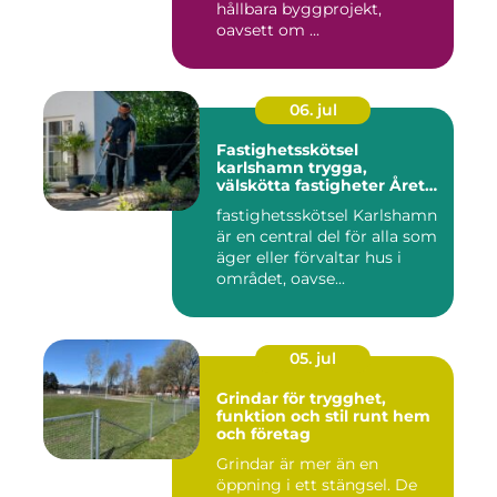
hållbara byggprojekt,
oavsett om ...
06. jul
Fastighetsskötsel
karlshamn trygga,
välskötta fastigheter Året
runt
fastighetsskötsel Karlshamn
är en central del för alla som
äger eller förvaltar hus i
området, oavse...
05. jul
Grindar för trygghet,
funktion och stil runt hem
och företag
Grindar är mer än en
öppning i ett stängsel. De