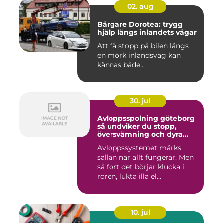
02. aug
Bärgare Dorotea: trygg
hjälp längs inlandets vägar
Att få stopp på bilen längs
en mörk inlandsväg kan
kännas både...
30. jul
Avloppsspolning göteborg
så undviker du stopp,
översvämning och dyra
vattenskador
Avloppssystemet märks
sällan när allt fungerar. Men
så fort det börjar klucka i
rören, lukta illa el...
10. jul