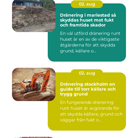
02. aug
Dränering i mariestad så
skyddas huset mot fukt
och framtida skador
En väl utförd dränering runt
huset är en av de viktigaste
åtgärderna för att skydda
grund, källare o...
02. aug
Dränering stockholm en
guide till torr källare och
trygg grund
En fungerande dränering
runt huset är avgörande för
att skydda källare, grund och
väggar från fukt o...