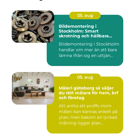
05. aug
Bildemontering i
Stockholm: Smart
skrotning och hållbara
reservdelar
Bildemontering i Stockholm
handlar om mer än att bara
lämna ifrån sig en uttjän...
05. aug
Måleri göteborg så väljer
du rätt målare för hem, brf
och företag
Att anlita ett proffs inom
måleri kan kännas enkelt på
ytan, men bakom en lyckad
målning ligger plan...