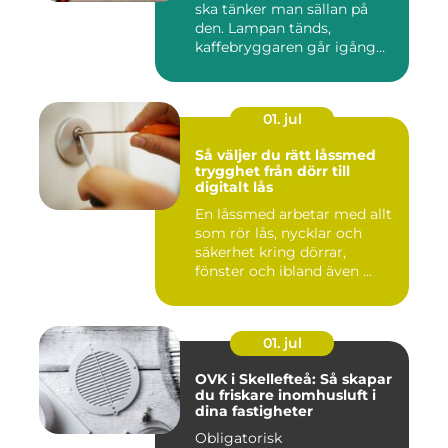
ska tänker man sällan på
den. Lampan tänds,
kaffebryggaren går igång
och p...
01. jul
Så väljer du rätt låssmed
trygghet från dörr till
digitalt lås
En låssmed arbetar med allt
som rör lås, nycklar och
säkerhet kring dörrar,
fönster och ibland även ...
01. jul
OVK i Skellefteå: Så skapar
du friskare inomhusluft i
dina fastigheter
Obligatorisk