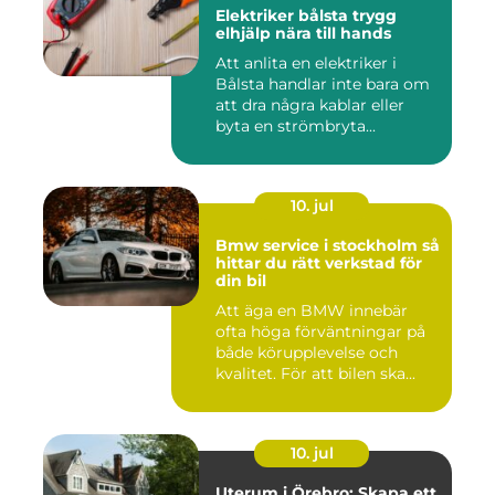
Elektriker bålsta trygg
elhjälp nära till hands
Att anlita en elektriker i
Bålsta handlar inte bara om
att dra några kablar eller
byta en strömbryta...
10. jul
Bmw service i stockholm så
hittar du rätt verkstad för
din bil
Att äga en BMW innebär
ofta höga förväntningar på
både körupplevelse och
kvalitet. För att bilen ska...
10. jul
Uterum i Örebro: Skapa ett