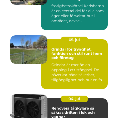
runt
fastighetsskötsel Karlshamn
är en central del för alla som
äger eller förvaltar hus i
området, oavse...
05. jul
Grindar för trygghet,
funktion och stil runt hem
och företag
Grindar är mer än en
öppning i ett stängsel. De
påverkar både säkerhet,
tillgänglighet och hur en fa...
04. jul
Renovera tågkylare så
säkras driften i lok och
vagnar