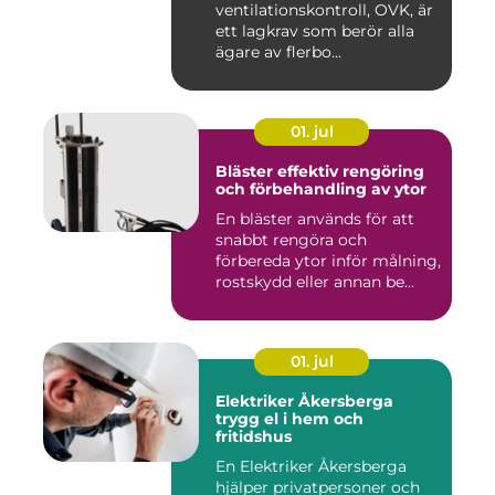
ventilationskontroll, OVK, är
ett lagkrav som berör alla
ägare av flerbo...
01. jul
Bläster effektiv rengöring
och förbehandling av ytor
En bläster används för att
snabbt rengöra och
förbereda ytor inför målning,
rostskydd eller annan be...
01. jul
Elektriker Åkersberga
trygg el i hem och
fritidshus
En Elektriker Åkersberga
hjälper privatpersoner och