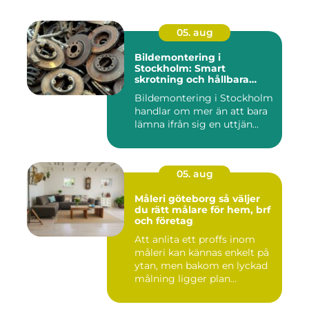
05. aug
Bildemontering i
Stockholm: Smart
skrotning och hållbara
reservdelar
Bildemontering i Stockholm
handlar om mer än att bara
lämna ifrån sig en uttjän...
05. aug
Måleri göteborg så väljer
du rätt målare för hem, brf
och företag
Att anlita ett proffs inom
måleri kan kännas enkelt på
ytan, men bakom en lyckad
målning ligger plan...