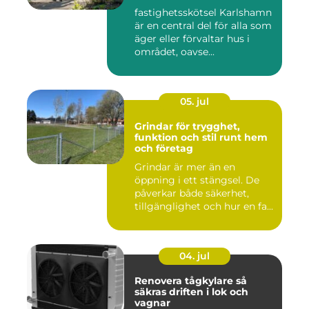
runt
fastighetsskötsel Karlshamn
är en central del för alla som
äger eller förvaltar hus i
området, oavse...
05. jul
Grindar för trygghet,
funktion och stil runt hem
och företag
Grindar är mer än en
öppning i ett stängsel. De
påverkar både säkerhet,
tillgänglighet och hur en fa...
04. jul
Renovera tågkylare så
säkras driften i lok och
vagnar