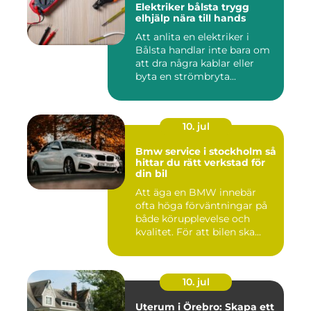
Elektriker bålsta trygg
elhjälp nära till hands
Att anlita en elektriker i
Bålsta handlar inte bara om
att dra några kablar eller
byta en strömbryta...
10. jul
Bmw service i stockholm så
hittar du rätt verkstad för
din bil
Att äga en BMW innebär
ofta höga förväntningar på
både körupplevelse och
kvalitet. För att bilen ska...
10. jul
Uterum i Örebro: Skapa ett