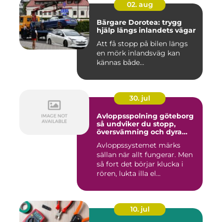
02. aug
Bärgare Dorotea: trygg
hjälp längs inlandets vägar
Att få stopp på bilen längs
en mörk inlandsväg kan
kännas både...
30. jul
Avloppsspolning göteborg
så undviker du stopp,
översvämning och dyra
vattenskador
Avloppssystemet märks
sällan när allt fungerar. Men
så fort det börjar klucka i
rören, lukta illa el...
10. jul