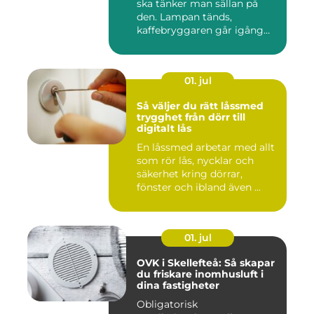
ska tänker man sällan på
den. Lampan tänds,
kaffebryggaren går igång
och p...
01. jul
Så väljer du rätt låssmed
trygghet från dörr till
digitalt lås
En låssmed arbetar med allt
som rör lås, nycklar och
säkerhet kring dörrar,
fönster och ibland även ...
01. jul
OVK i Skellefteå: Så skapar
du friskare inomhusluft i
dina fastigheter
Obligatorisk