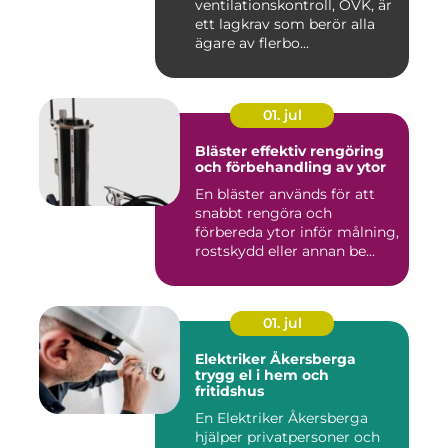
ventilationskontroll, OVK, är
ett lagkrav som berör alla
ägare av flerbo...
01. jul
Bläster effektiv rengöring
och förbehandling av ytor
En bläster används för att
snabbt rengöra och
förbereda ytor inför målning,
rostskydd eller annan be...
01. jul
Elektriker Åkersberga
trygg el i hem och
fritidshus
En Elektriker Åkersberga
hjälper privatpersoner och