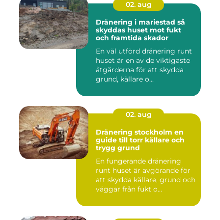
02. aug
Dränering i mariestad så
skyddas huset mot fukt
och framtida skador
En väl utförd dränering runt
huset är en av de viktigaste
åtgärderna för att skydda
grund, källare o...
02. aug
Dränering stockholm en
guide till torr källare och
trygg grund
En fungerande dränering
runt huset är avgörande för
att skydda källare, grund och
väggar från fukt o...