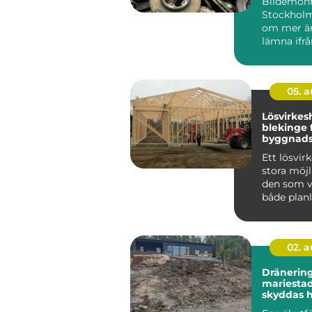
Bildemont
Stockholm
om mer än
lämna ifrå
uttjän...
05. 
Lösvirkes
blekinge flexibel
byggnads
personli
Ett lösvir
stora möjl
den som vi
både plan
material o
02. 
Dränering
mariestad 
skyddas 
fukt och 