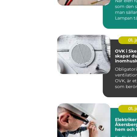
När elen f
som den s
man sälla
Lampan tä
kaffebryg
igång och 
01. j
OVK i Skel
skapar du
inomhuslu
fastighet
Obligator
ventilatio
OVK, är et
som berör
av flerbo...
01. j
Elektriker
Åkersberga trygg
hem och f