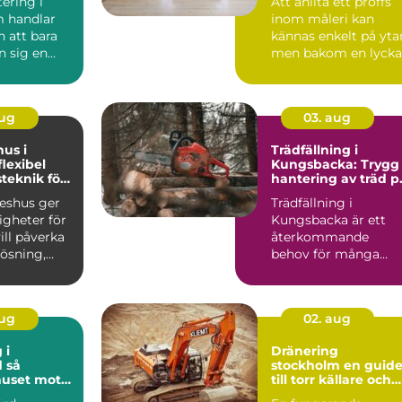
ering i
Att anlita ett proffs
 handlar
inom måleri kan
 att bara
kännas enkelt på yta
n sig en
men bakom en lyck
målning ligger plan..
aug
03. aug
hus i
Trädfällning i
Kungsbacka: Trygg
teknik för
hantering av träd p
ga hem
villatomten
keshus ger
Trädfällning i
igheter för
Kungsbacka är ett
ll påverka
återkommande
lösning,
behov för många
ch känsl...
villa&...
aug
02. aug
 i
Dränering
så
stockholm en guide
huset mot
till torr källare och
framtida
trygg grund