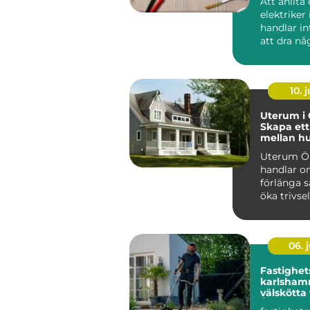
Att anlita
elektriker 
handlar i
att dra nå
eller byta
strömbryta
10. j
Uterum i 
Skapa ett
mellan h
trädgård
Uterum Ö
handlar o
förlänga 
öka trivse
hela...
06. j
Fastighet
karlshamn tryg
välskötta
Året runt