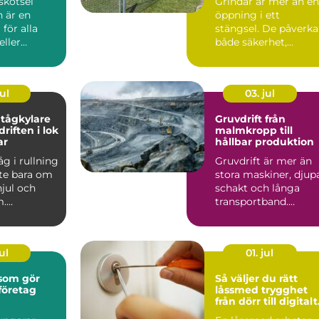
skötsel
Grindar är mer än en
 är en
öppning i ett
 för alla
stängsel. De påverka
eller
både säkerhet,
us i
tillgänglighet och h
avse...
en fa...
ul
03. jul
tågkylare
Gruvdrift från
driften i lok
malmkropp till
ar
hållbar produktion
åg i rullning
Gruvdrift är mer än
nte bara om
stora maskiner, djup
jul och
schakt och långa
m.
transportband.
et är en
Bakom varje ton
malm finns...
ul
01. jul
 som gör
Så väljer du rätt
företag
låssmed trygghet
från dörr till digitalt
lås