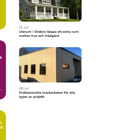
10. jul
Uterum i Örebro: Skapa ett extra rum
mellan hus och trädgård
a
a
,
08. jul
Professionella markarbeten för alla
typer av projekt
,
nt