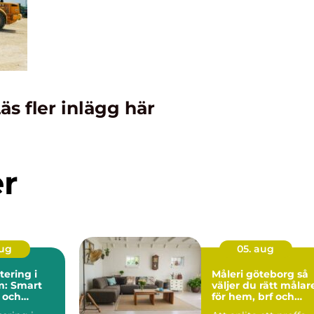
äs fler inlägg här
er
aug
05. aug
ering i
Måleri göteborg så
m: Smart
väljer du rätt målar
 och
för hem, brf och
reservdelar
företag