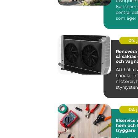
fastighets
Karlshamn
central del
som äger 
förvaltar h
området, o
04. j
Renovera 
så säkras 
och vagn
Att hålla t
handlar i
motorer, h
styrsyste
Kylsystem
avgöra...
02. j
Elservice
hem och 
tryggare