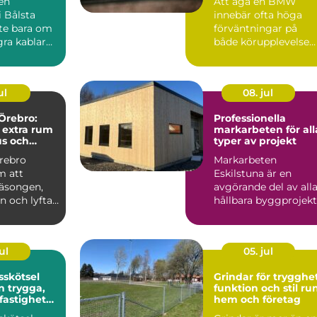
 en
Att äga en BMW
i Bålsta
innebär ofta höga
nte bara om
förväntningar på
gra kablar
både körupplevelse
 en
och kvalitet. För att
...
bilen ska...
ul
08. jul
Örebro:
Professionella
 extra rum
markarbeten för all
us och
typer av projekt
rebro
Markarbeten
m att
Eskilstuna är en
säsongen,
avgörande del av all
ln och lyfta
hållbara byggprojekt
oavsett om ...
ul
05. jul
sskötsel
Grindar för trygghet
ga,
funktion och stil ru
 fastigheter
hem och företag