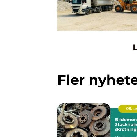
L
Fler nyhet
05. 
Bildemont
Stockhol
skrotning
hållbara 