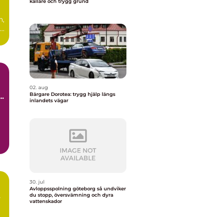
källare och trygg grund
n,
ad
.
02. aug
Bärgare Dorotea: trygg hjälp längs
å
inlandets vägar
30. jul
Avloppsspolning göteborg så undviker
du stopp, översvämning och dyra
vattenskador