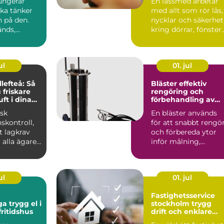
ungerar
En låssmed arbetar
ka tänker
med allt som rör lås,
n på den.
nycklar och säkerhet
nds,
kring dörrar, fönster
garen går
och ibland även ...
p...
ul
01. jul
lefteå: Så
Bläster effektiv
 friskare
rengöring och
ft i dina
förbehandling av
er
ytor
isk
En bläster används
nskontroll,
för att snabbt rengö
t lagkrav
och förbereda ytor
 alla ägare
inför målning,
rostskydd eller anna
be...
ul
01. jul
Fastighetsservice
 el i
stockholm trygg
ritidshus
drift och enklare
vardag för