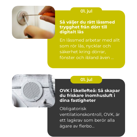
01. jul
Så väljer du rätt låssmed
trygghet från dörr till
digitalt lås
En låssmed arbetar med allt
som rör lås, nycklar och
säkerhet kring dörrar,
fönster och ibland även ...
01. jul
OVK i Skellefteå: Så skapar
du friskare inomhusluft i
dina fastigheter
Obligatorisk
ventilationskontroll, OVK, är
ett lagkrav som berör alla
ägare av flerbo...