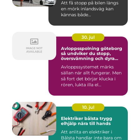
Att få stopp på bilen längs
en mörk inlandsväg kan
kännas både...
30. jul
Avloppsspolning göteborg
så undviker du stopp,
översvämning och dyra
vattenskador
Avloppssystemet märks
sällan när allt fungerar. Men
så fort det börjar klucka i
rören, lukta illa el...
10. jul
Elektriker bålsta trygg
elhjälp nära till hands
Att anlita en elektriker i
Bålsta handlar inte bara om