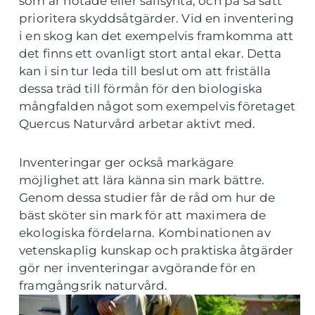
som är hotade eller sällsynta, och på så sätt
prioritera skyddsåtgärder. Vid en inventering
i en skog kan det exempelvis framkomma att
det finns ett ovanligt stort antal ekar. Detta
kan i sin tur leda till beslut om att friställa
dessa träd till förmån för den biologiska
mångfalden något som exempelvis företaget
Quercus Naturvård arbetar aktivt med.
Inventeringar ger också markägare
möjlighet att lära känna sin mark bättre.
Genom dessa studier får de råd om hur de
bäst sköter sin mark för att maximera de
ekologiska fördelarna. Kombinationen av
vetenskaplig kunskap och praktiska åtgärder
gör ner inventeringar avgörande för en
framgångsrik naturvård.