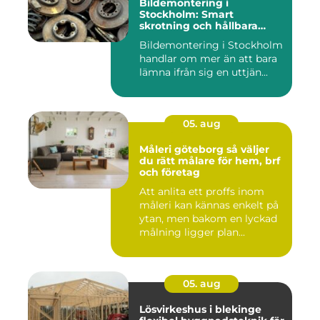
Bildemontering i
Stockholm: Smart
skrotning och hållbara
reservdelar
Bildemontering i Stockholm
handlar om mer än att bara
lämna ifrån sig en uttjän...
05. aug
Måleri göteborg så väljer
du rätt målare för hem, brf
och företag
Att anlita ett proffs inom
måleri kan kännas enkelt på
ytan, men bakom en lyckad
målning ligger plan...
05. aug
Lösvirkeshus i blekinge