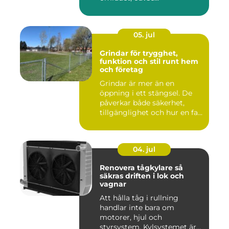
05. jul
Grindar för trygghet,
funktion och stil runt hem
och företag
Grindar är mer än en
öppning i ett stängsel. De
påverkar både säkerhet,
tillgänglighet och hur en fa...
04. jul
Renovera tågkylare så
säkras driften i lok och
vagnar
Att hålla tåg i rullning
handlar inte bara om
motorer, hjul och
styrsystem. Kylsystemet är