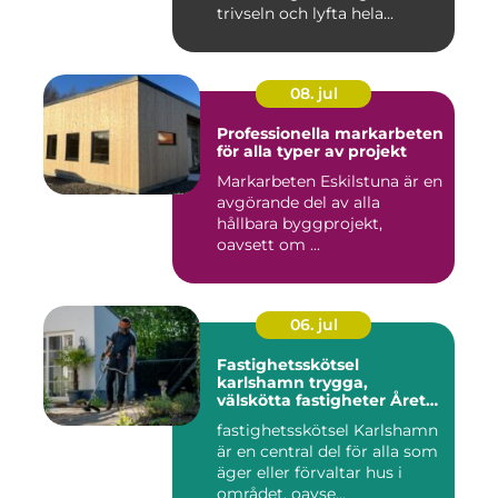
trivseln och lyfta hela...
08. jul
Professionella markarbeten
för alla typer av projekt
Markarbeten Eskilstuna är en
avgörande del av alla
hållbara byggprojekt,
oavsett om ...
06. jul
Fastighetsskötsel
karlshamn trygga,
välskötta fastigheter Året
runt
fastighetsskötsel Karlshamn
är en central del för alla som
äger eller förvaltar hus i
området, oavse...