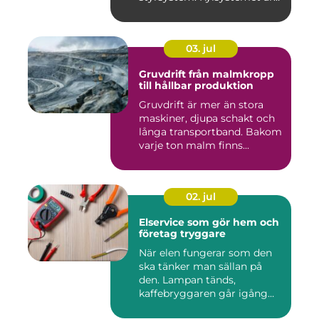
en avgöra...
03. jul
Gruvdrift från malmkropp
till hållbar produktion
Gruvdrift är mer än stora
maskiner, djupa schakt och
långa transportband. Bakom
varje ton malm finns...
02. jul
Elservice som gör hem och
företag tryggare
När elen fungerar som den
ska tänker man sällan på
den. Lampan tänds,
kaffebryggaren går igång
och p...