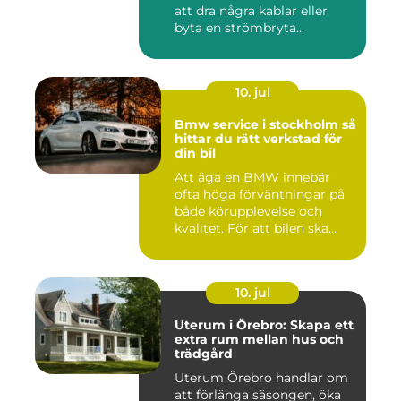
att dra några kablar eller
byta en strömbryta...
10. jul
Bmw service i stockholm så
hittar du rätt verkstad för
din bil
Att äga en BMW innebär
ofta höga förväntningar på
både körupplevelse och
kvalitet. För att bilen ska...
10. jul
Uterum i Örebro: Skapa ett
extra rum mellan hus och
trädgård
Uterum Örebro handlar om
att förlänga säsongen, öka