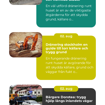
En väl utförd dränering runt
huset är en av de viktigaste
åtgärderna för att skydda
grund, källare o...
02. aug
Dränering stockholm en
guide till torr källare och
trygg grund
En fungerande dränering
runt huset är avgörande för
att skydda källare, grund och
väggar från fukt o...
02. aug
Bärgare Dorotea: trygg
hjälp längs inlandets vägar