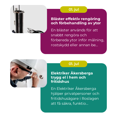
01. jul
Bläster effektiv rengöring
och förbehandling av ytor
En bläster används för att
snabbt rengöra och
förbereda ytor inför målning,
rostskydd eller annan be...
01. jul
Elektriker Åkersberga
trygg el i hem och
fritidshus
En Elektriker Åkersberga
hjälper privatpersoner och
fritidshusägare i Roslagen
att få säkra, funktio...