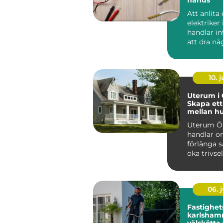
Att anlita
elektriker 
handlar i
att dra nå
eller byta
strömbryta
10. j
Uterum i 
Skapa ett
mellan h
trädgård
Uterum Ö
handlar o
förlänga 
öka trivse
hela...
06. j
Fastighet
karlshamn tryg
välskötta