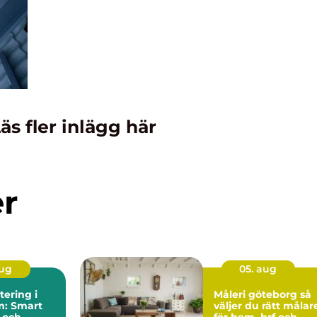
äs fler inlägg här
er
aug
05. aug
ering i
Måleri göteborg så
m: Smart
väljer du rätt målar
 och
för hem, brf och