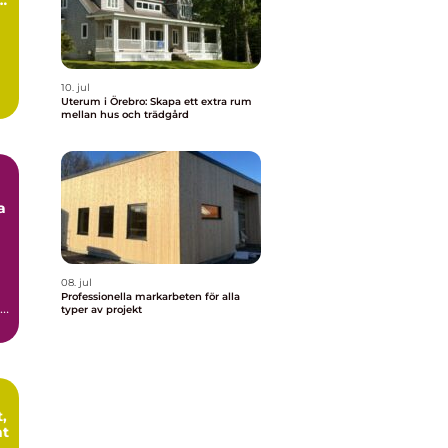
10. jul
Uterum i Örebro: Skapa ett extra rum
mellan hus och trädgård
a
08. jul
a
Professionella markarbeten för alla
,
typer av projekt
,
nt