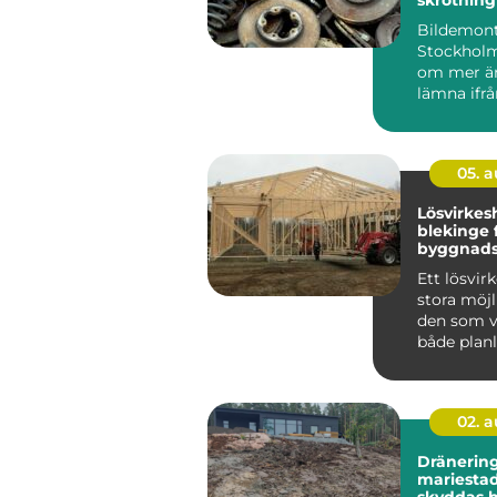
hållbara 
Bildemont
Stockholm
om mer än
lämna ifrå
uttjän...
05. 
Lösvirkes
blekinge flexibel
byggnads
personli
Ett lösvir
stora möjl
den som vi
både plan
material o
02. 
Dränering
mariestad 
skyddas 