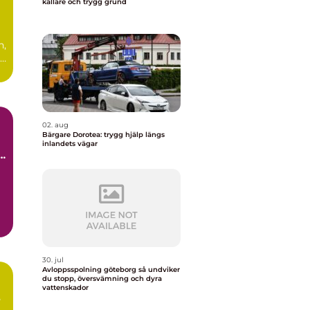
källare och trygg grund
n,
ad
.
02. aug
Bärgare Dorotea: trygg hjälp längs
inlandets vägar
å
30. jul
Avloppsspolning göteborg så undviker
du stopp, översvämning och dyra
vattenskador