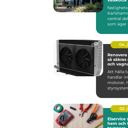
Året runt
fastighets
Karlshamn
central del
som äger 
förvaltar h
området, o
04. j
Renovera 
så säkras 
och vagn
Att hålla t
handlar i
motorer, h
styrsyste
Kylsystem
avgöra...
02. j
Elservice
hem och 
tryggare