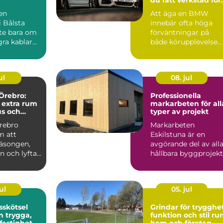
din bil
 en
Att äga en BMW
i Bålsta
innebär ofta höga
nte bara om
förväntningar på
gra kablar
både körupplevelse
 en
och kvalitet. För att
...
bilen ska...
ul
08. jul
Örebro:
Professionella
 extra rum
markarbeten för all
us och
typer av projekt
rebro
Markarbeten
m att
Eskilstuna är en
säsongen,
avgörande del av all
ln och lyfta
hållbara byggprojekt
oavsett om ...
ul
05. jul
sskötsel
Grindar för trygghet
ga,
funktion och stil ru
 fastigheter
hem och företag