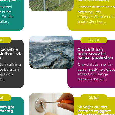
skötsel
Grindar är mer än en
 är en
öppning i ett
 för alla
stängsel. De påverka
eller
både säkerhet,
us i
tillgänglighet och h
avse...
en fa...
ul
03. jul
tågkylare
Gruvdrift från
driften i lok
malmkropp till
ar
hållbar produktion
åg i rullning
Gruvdrift är mer än
nte bara om
stora maskiner, djup
jul och
schakt och långa
m.
transportband.
et är en
Bakom varje ton
malm finns...
ul
01. jul
 som gör
Så väljer du rätt
företag
låssmed trygghet
från dörr till digitalt