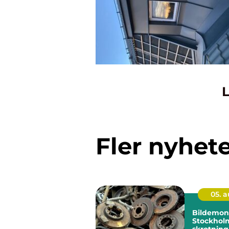
L
Fler nyhet
05. 
Bildemont
Stockhol
skrotning