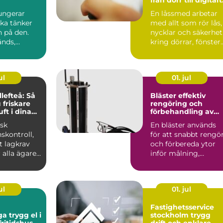
lås
ungerar
En låssmed arbetar
ka tänker
med allt som rör lås,
n på den.
nycklar och säkerhet
nds,
kring dörrar, fönster
garen går
och ibland även ...
p...
ul
01. jul
lefteå: Så
Bläster effektiv
 friskare
rengöring och
ft i dina
förbehandling av
er
ytor
isk
En bläster används
nskontroll,
för att snabbt rengö
t lagkrav
och förbereda ytor
 alla ägare
inför målning,
rostskydd eller anna
be...
ul
01. jul
Fastighetsservice
 el i
stockholm trygg
ritidshus
drift och enklare