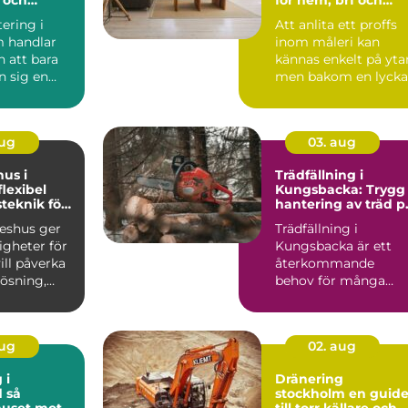
reservdelar
företag
ering i
Att anlita ett proffs
 handlar
inom måleri kan
 att bara
kännas enkelt på yta
n sig en
men bakom en lyck
målning ligger plan..
aug
03. aug
hus i
Trädfällning i
Kungsbacka: Trygg
teknik för
hantering av träd p
ga hem
villatomten
keshus ger
Trädfällning i
igheter för
Kungsbacka är ett
ll påverka
återkommande
lösning,
behov för många
ch känsl...
villa&...
aug
02. aug
 i
Dränering
så
stockholm en guide
huset mot
till torr källare och