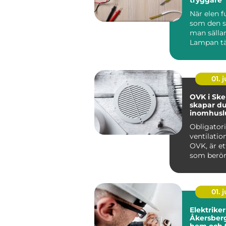
När elen f
som den s
man sälla
Lampan tä
kaffebryg
igång och 
01. j
OVK i Skel
skapar du
inomhuslu
fastighet
Obligator
ventilatio
OVK, är et
som berör
av flerbo...
01. j
Elektriker
Åkersberga trygg
hem och f