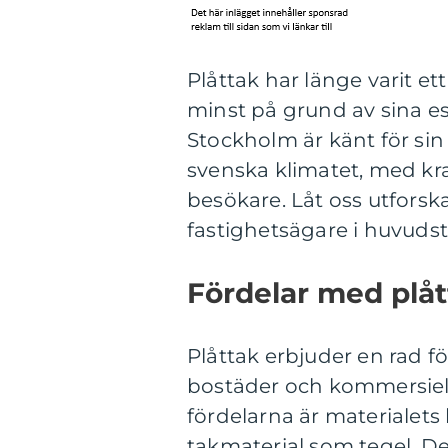
Plåttak har länge varit et
minst på grund av sina est
Stockholm är känt för si
svenska klimatet, med kr
besökare. Låt oss utforska
fastighetsägare i huvuds
Fördelar med plåt
Plåttak erbjuder en rad 
bostäder och kommersiel
fördelarna är materialets 
takmaterial som tegel. D