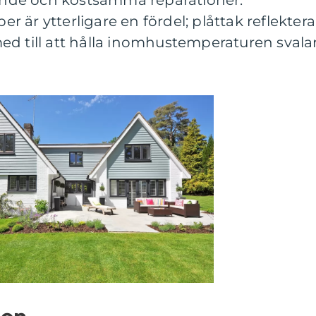
nde och kostsamma reparationer.
 är ytterligare en fördel; plåttak reflektera
ed till att hålla inomhustemperaturen svala