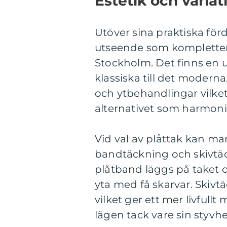
Estetik och variat
Utöver sina praktiska förd
utseende som kompletterar
Stockholm. Det finns en u
klassiska till det moderna
och ytbehandlingar vilket 
alternativet som harmoni
Vid val av plåttak kan ma
bandtäckning och skivtä
plåtband läggs på taket oc
yta med få skarvar. Skivt
vilket ger ett mer livfull
lägen tack vare sin styvhe