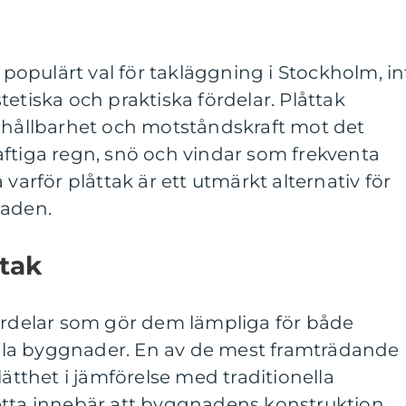
t populärt val för takläggning i Stockholm, in
etiska och praktiska fördelar. Plåttak
n hållbarhet och motståndskraft mot det
aftiga regn, snö och vindar som frekventa
 varför plåttak är ett utmärkt alternativ för
taden.
tak
fördelar som gör dem lämpliga för både
la byggnader. En av de mest framträdande
lätthet i jämförelse med traditionella
etta innebär att byggnadens konstruktion