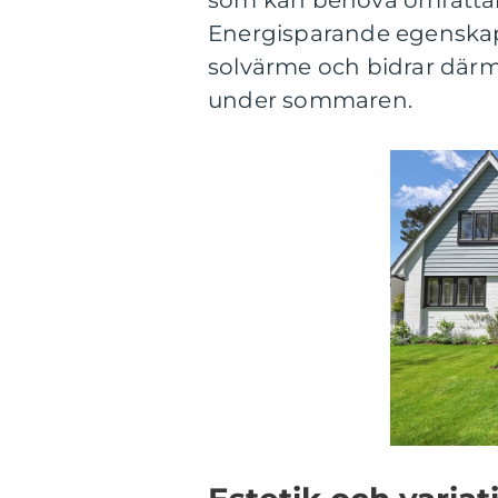
som kan behöva omfatta
Energisparande egenskaper
solvärme och bidrar därm
under sommaren.