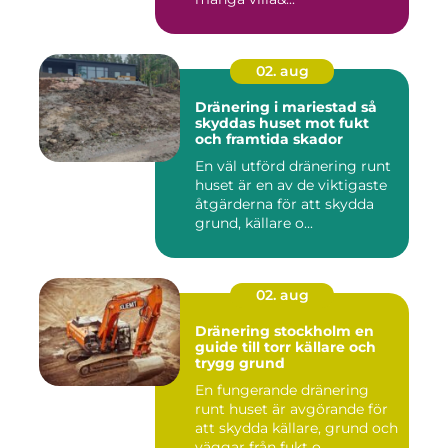
02. aug
Dränering i mariestad så
skyddas huset mot fukt
och framtida skador
En väl utförd dränering runt
huset är en av de viktigaste
åtgärderna för att skydda
grund, källare o...
02. aug
Dränering stockholm en
guide till torr källare och
trygg grund
En fungerande dränering
runt huset är avgörande för
att skydda källare, grund och
väggar från fukt o...