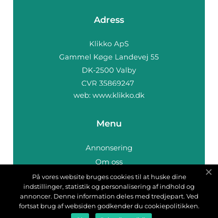
Adress
web:
www.klikko.dk
Menu
Annonsering
Om oss
Cookies
På vores website bruges cookies til at huske dine
indstillinger, statistik og personalisering af indhold og
Kontakta oss
annoncer. Denne information deles med tredjepart. Ved
Sitemap
fortsat brug af websiden godkender du cookiepolitikken.