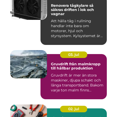
Renovera tågkylare så
säkras driften i lok och
vagnar
Att hålla tåg i rullning
handlar inte bara om
motorer, hjul och
styrsystem. Kylsystemet är
en avgöra...
03. jul
Gruvdrift från malmkropp
till hållbar produktion
Gruvdrift är mer än stora
maskiner, djupa schakt och
långa transportband. Bakom
varje ton malm finns...
02. jul