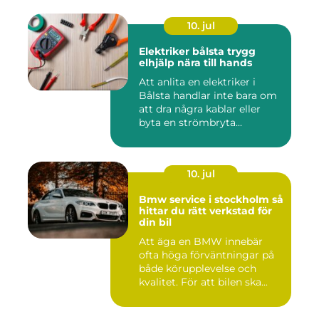
10. jul
Elektriker bålsta trygg
elhjälp nära till hands
Att anlita en elektriker i
Bålsta handlar inte bara om
att dra några kablar eller
byta en strömbryta...
10. jul
Bmw service i stockholm så
hittar du rätt verkstad för
din bil
Att äga en BMW innebär
ofta höga förväntningar på
både körupplevelse och
kvalitet. För att bilen ska...