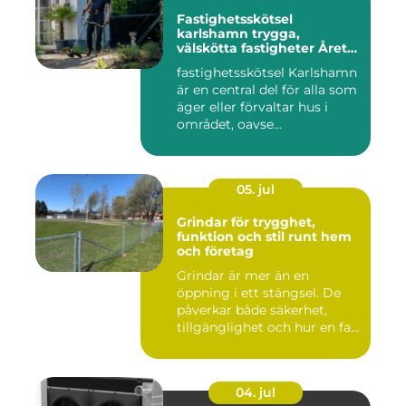
Fastighetsskötsel
karlshamn trygga,
välskötta fastigheter Året
runt
fastighetsskötsel Karlshamn
är en central del för alla som
äger eller förvaltar hus i
området, oavse...
05. jul
Grindar för trygghet,
funktion och stil runt hem
och företag
Grindar är mer än en
öppning i ett stängsel. De
påverkar både säkerhet,
tillgänglighet och hur en fa...
04. jul