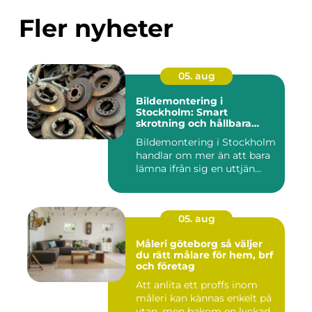
Fler nyheter
05. aug
Bildemontering i
Stockholm: Smart
skrotning och hållbara
reservdelar
Bildemontering i Stockholm
handlar om mer än att bara
lämna ifrån sig en uttjän...
05. aug
Måleri göteborg så väljer
du rätt målare för hem, brf
och företag
Att anlita ett proffs inom
måleri kan kännas enkelt på
ytan, men bakom en lyckad