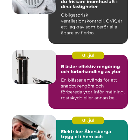
du friskare inomhusluft i
dina fastigheter
Obligatorisk
ventilationskontroll, OVK, är
ett lagkrav som berör alla
ägare av flerbo...
01. jul
Bläster effektiv rengöring
och förbehandling av ytor
En bläster används för att
snabbt rengöra och
förbereda ytor inför målning,
rostskydd eller annan be...
01. jul
Elektriker Åkersberga
trygg el i hem och