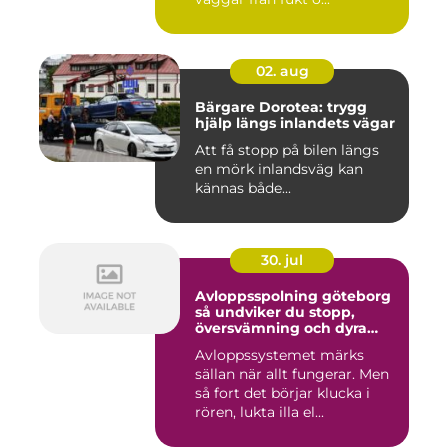
02. aug
Bärgare Dorotea: trygg
hjälp längs inlandets vägar
Att få stopp på bilen längs
en mörk inlandsväg kan
kännas både...
30. jul
Avloppsspolning göteborg
så undviker du stopp,
översvämning och dyra
vattenskador
Avloppssystemet märks
sällan när allt fungerar. Men
så fort det börjar klucka i
rören, lukta illa el...