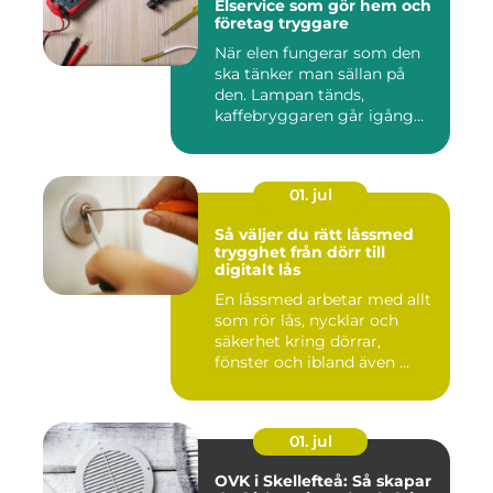
Elservice som gör hem och
företag tryggare
När elen fungerar som den
ska tänker man sällan på
den. Lampan tänds,
kaffebryggaren går igång
och p...
01. jul
Så väljer du rätt låssmed
trygghet från dörr till
digitalt lås
En låssmed arbetar med allt
som rör lås, nycklar och
säkerhet kring dörrar,
fönster och ibland även ...
01. jul
OVK i Skellefteå: Så skapar