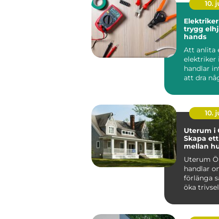
10. j
Elektriker
trygg elhj
hands
Att anlita
elektriker 
handlar i
att dra nå
eller byta
strömbryta
10. j
Uterum i 
Skapa ett
mellan h
trädgård
Uterum Ö
handlar o
förlänga 
öka trivse
hela...