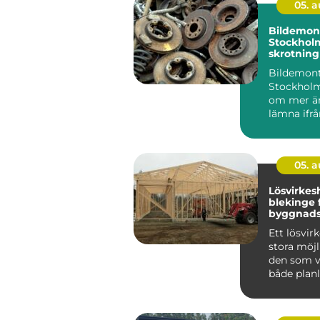
05. 
Bildemont
Stockhol
skrotning
hållbara 
Bildemont
Stockholm
om mer än
lämna ifrå
uttjän...
05. 
Lösvirkes
blekinge flexibel
byggnads
personli
Ett lösvir
stora möjl
den som vi
både plan
material o