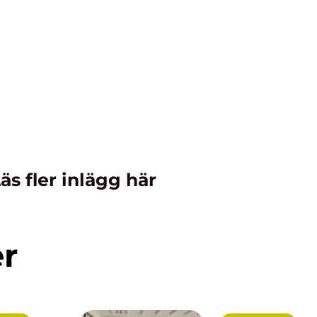
äs fler inlägg här
er