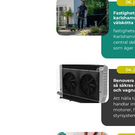
06. j
Fastighet
karlshamn tryg
välskötta
Året runt
fastighets
Karlshamn
central del
som äger 
förvaltar h
området, o
04. j
Renovera 
så säkras 
och vagn
Att hålla t
handlar i
motorer, h
styrsyste
Kylsystem
avgöra...