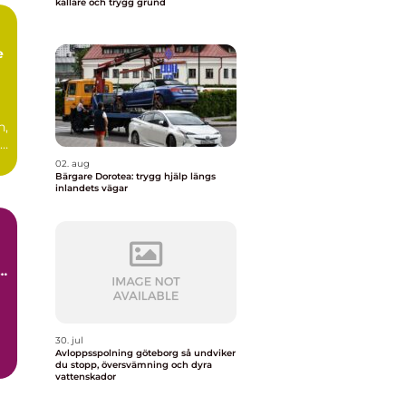
källare och trygg grund
e
n,
ad
.
02. aug
Bärgare Dorotea: trygg hjälp längs
inlandets vägar
å
30. jul
Avloppsspolning göteborg så undviker
du stopp, översvämning och dyra
vattenskador