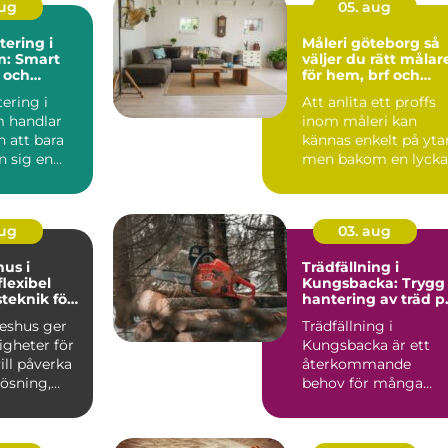
aug
05. aug
ering i
Måleri göteborg så
m: Smart
väljer du rätt målar
 och
för hem, brf och
reservdelar
företag
ering i
Att anlita ett proffs
 handlar
inom måleri kan
 att bara
kännas enkelt på yta
n sig en
men bakom en lyck
målning ligger plan..
aug
03. aug
hus i
Trädfällning i
Kungsbacka: Trygg
teknik för
hantering av träd p
ga hem
villatomten
keshus ger
Trädfällning i
igheter för
Kungsbacka är ett
ll påverka
återkommande
lösning,
behov för många
ch känsl...
villa&...