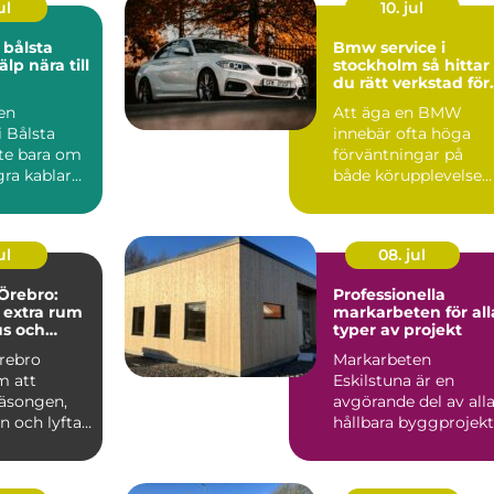
ul
10. jul
 bålsta
Bmw service i
älp nära till
stockholm så hittar
du rätt verkstad för
din bil
 en
Att äga en BMW
i Bålsta
innebär ofta höga
nte bara om
förväntningar på
gra kablar
både körupplevelse
 en
och kvalitet. För att
...
bilen ska...
ul
08. jul
Örebro:
Professionella
 extra rum
markarbeten för all
us och
typer av projekt
rebro
Markarbeten
m att
Eskilstuna är en
säsongen,
avgörande del av all
ln och lyfta
hållbara byggprojekt
oavsett om ...