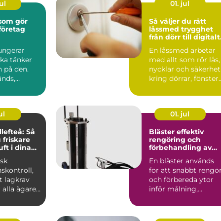
ul
01. jul
 som gör
Så väljer du rätt
företag
låssmed trygghet
från dörr till digitalt
lås
ungerar
En låssmed arbetar
ka tänker
med allt som rör lås,
n på den.
nycklar och säkerhet
nds,
kring dörrar, fönster
garen går
och ibland även ...
p...
ul
01. jul
lefteå: Så
Bläster effektiv
 friskare
rengöring och
ft i dina
förbehandling av
er
ytor
isk
En bläster används
nskontroll,
för att snabbt rengö
t lagkrav
och förbereda ytor
 alla ägare
inför målning,
rostskydd eller anna
be...