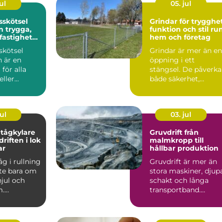
ul
05. jul
sskötsel
Grindar för trygghet
ga,
funktion och stil ru
 fastigheter
hem och företag
skötsel
Grindar är mer än en
 är en
öppning i ett
 för alla
stängsel. De påverka
eller
både säkerhet,
us i
tillgänglighet och h
avse...
en fa...
ul
03. jul
tågkylare
Gruvdrift från
driften i lok
malmkropp till
ar
hållbar produktion
åg i rullning
Gruvdrift är mer än
nte bara om
stora maskiner, djup
jul och
schakt och långa
m.
transportband.
et är en
Bakom varje ton
malm finns...