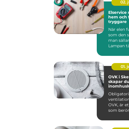
02. j
Elservice
hem och 
tryggare
När elen f
som den s
man sälla
Lampan tä
kaffebryg
igång och 
01. j
OVK i Skel
skapar du
inomhuslu
fastighet
Obligator
ventilatio
OVK, är et
som berör
av flerbo...