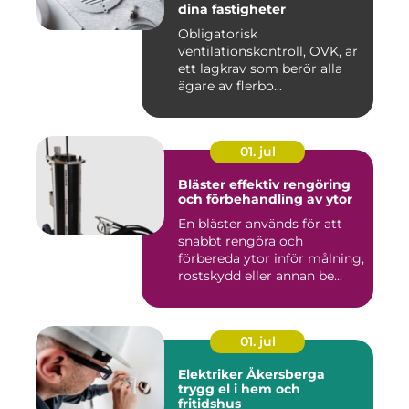
dina fastigheter
Obligatorisk
ventilationskontroll, OVK, är
ett lagkrav som berör alla
ägare av flerbo...
01. jul
Bläster effektiv rengöring
och förbehandling av ytor
En bläster används för att
snabbt rengöra och
förbereda ytor inför målning,
rostskydd eller annan be...
01. jul
Elektriker Åkersberga
trygg el i hem och
fritidshus