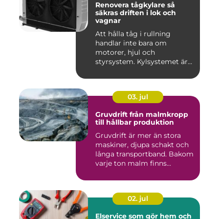
Renovera tågkylare så
säkras driften i lok och
vagnar
Att hålla tåg i rullning
handlar inte bara om
motorer, hjul och
styrsystem. Kylsystemet är
en avgöra...
03. jul
Gruvdrift från malmkropp
till hållbar produktion
Gruvdrift är mer än stora
maskiner, djupa schakt och
långa transportband. Bakom
varje ton malm finns...
02. jul
Elservice som gör hem och