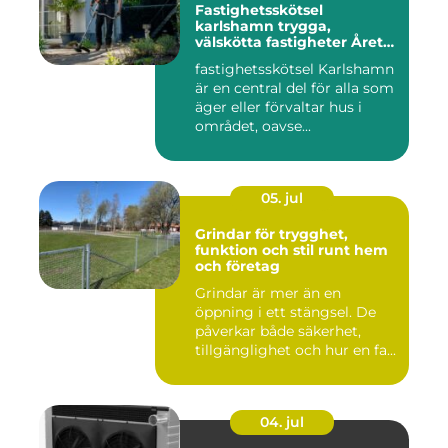
Fastighetsskötsel
karlshamn trygga,
välskötta fastigheter Året
runt
fastighetsskötsel Karlshamn
är en central del för alla som
äger eller förvaltar hus i
området, oavse...
05. jul
Grindar för trygghet,
funktion och stil runt hem
och företag
Grindar är mer än en
öppning i ett stängsel. De
påverkar både säkerhet,
tillgänglighet och hur en fa...
04. jul