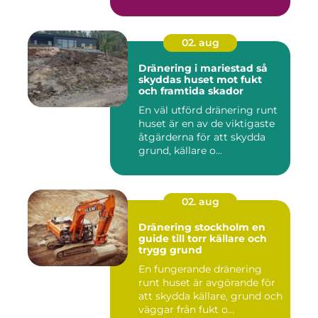
02. aug
Dränering i mariestad så
skyddas huset mot fukt
och framtida skador
En väl utförd dränering runt
huset är en av de viktigaste
åtgärderna för att skydda
grund, källare o...
02. aug
Dränering stockholm en
guide till torr källare och
trygg grund
En fungerande dränering
runt huset är avgörande för
att skydda källare, grund och
väggar från fukt o...