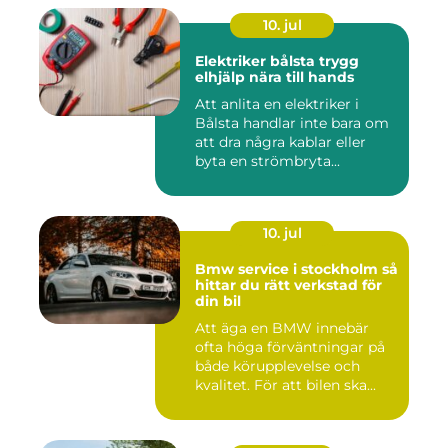
10. jul
Elektriker bålsta trygg
elhjälp nära till hands
Att anlita en elektriker i
Bålsta handlar inte bara om
att dra några kablar eller
byta en strömbryta...
10. jul
Bmw service i stockholm så
hittar du rätt verkstad för
din bil
Att äga en BMW innebär
ofta höga förväntningar på
både körupplevelse och
kvalitet. För att bilen ska...