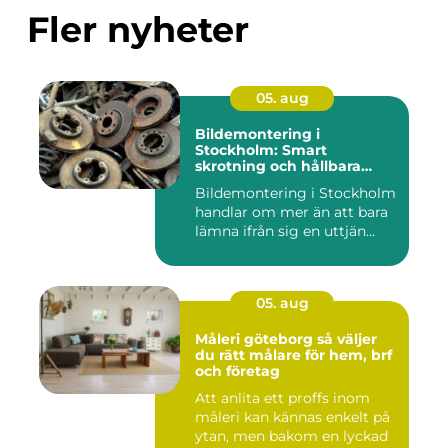
Fler nyheter
05. aug
Bildemontering i
Stockholm: Smart
skrotning och hållbara
reservdelar
Bildemontering i Stockholm
handlar om mer än att bara
lämna ifrån sig en uttjän...
05. aug
Måleri göteborg så väljer
du rätt målare för hem, brf
och företag
Att anlita ett proffs inom
måleri kan kännas enkelt på
ytan, men bakom en lyckad