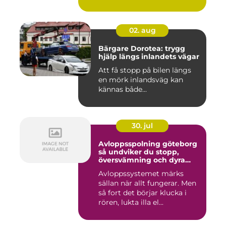
02. aug
Bärgare Dorotea: trygg
hjälp längs inlandets vägar
Att få stopp på bilen längs
en mörk inlandsväg kan
kännas både...
30. jul
Avloppsspolning göteborg
så undviker du stopp,
översvämning och dyra
vattenskador
Avloppssystemet märks
sällan när allt fungerar. Men
så fort det börjar klucka i
rören, lukta illa el...