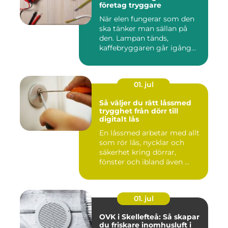
företag tryggare
När elen fungerar som den
ska tänker man sällan på
den. Lampan tänds,
kaffebryggaren går igång
och p...
01. jul
Så väljer du rätt låssmed
trygghet från dörr till
digitalt lås
En låssmed arbetar med allt
som rör lås, nycklar och
säkerhet kring dörrar,
fönster och ibland även ...
01. jul
OVK i Skellefteå: Så skapar
du friskare inomhusluft i