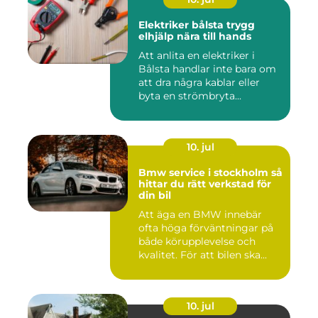
Elektriker bålsta trygg
elhjälp nära till hands
Att anlita en elektriker i
Bålsta handlar inte bara om
att dra några kablar eller
byta en strömbryta...
10. jul
Bmw service i stockholm så
hittar du rätt verkstad för
din bil
Att äga en BMW innebär
ofta höga förväntningar på
både körupplevelse och
kvalitet. För att bilen ska...
10. jul