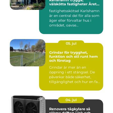
karlshamn trygga,
välskötta fastigheter Året
runt
fastighetsskötsel Karlshamn
är en central del för alla som
äger eller förvaltar hus i
området, oavse...
05. jul
Grindar för trygghet,
funktion och stil runt hem
och företag
Grindar är mer än en
öppning i ett stängsel. De
påverkar både säkerhet,
tillgänglighet och hur en fa...
04. jul
Renovera tågkylare så