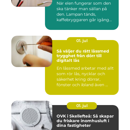
När elen fungerar som den
ska tänker man sällan på
den. Lampan tänds,
kaffebryggaren går igång
och p...
01. jul
Så väljer du rätt låssmed
trygghet från dörr till
digitalt lås
En låssmed arbetar med allt
som rör lås, nycklar och
säkerhet kring dörrar,
fönster och ibland även ...
01. jul
OVK i Skellefteå: Så skapar
du friskare inomhusluft i
dina fastigheter