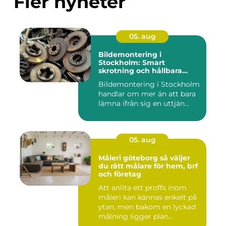
Fler nyheter
05. aug
Bildemontering i
Stockholm: Smart
skrotning och hållbara
reservdelar
Bildemontering i Stockholm
handlar om mer än att bara
lämna ifrån sig en uttjän...
05. aug
Måleri göteborg så väljer
du rätt målare för hem, brf
och företag
Att anlita ett proffs inom
måleri kan kännas enkelt på
ytan, men bakom en lyckad
målning ligger plan...