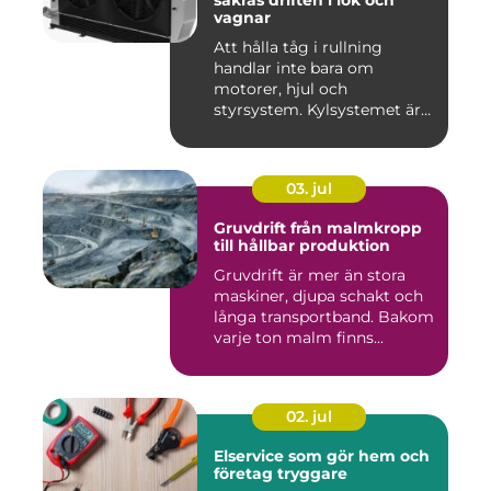
säkras driften i lok och
vagnar
Att hålla tåg i rullning
handlar inte bara om
motorer, hjul och
styrsystem. Kylsystemet är
en avgöra...
03. jul
Gruvdrift från malmkropp
till hållbar produktion
Gruvdrift är mer än stora
maskiner, djupa schakt och
långa transportband. Bakom
varje ton malm finns...
02. jul
Elservice som gör hem och
företag tryggare