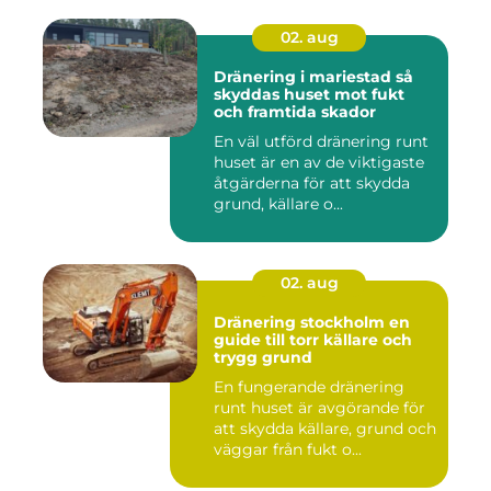
02. aug
Dränering i mariestad så
skyddas huset mot fukt
och framtida skador
En väl utförd dränering runt
huset är en av de viktigaste
åtgärderna för att skydda
grund, källare o...
02. aug
Dränering stockholm en
guide till torr källare och
trygg grund
En fungerande dränering
runt huset är avgörande för
att skydda källare, grund och
väggar från fukt o...