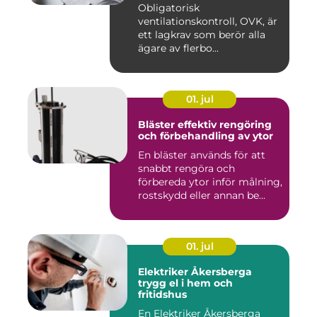
Obligatorisk
ventilationskontroll, OVK, är
ett lagkrav som berör alla
ägare av flerbo...
01. jul
Bläster effektiv rengöring
och förbehandling av ytor
En bläster används för att
snabbt rengöra och
förbereda ytor inför målning,
rostskydd eller annan be...
01. jul
Elektriker Åkersberga
trygg el i hem och
fritidshus
En Elektriker Åkersberga