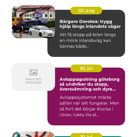
02. aug
Bärgare Dorotea: trygg
hjälp längs inlandets vägar
Att få stopp på bilen längs
en mörk inlandsväg kan
kännas både...
30. jul
Avloppsspolning göteborg
så undviker du stopp,
översvämning och dyra
vattenskador
Avloppssystemet märks
sällan när allt fungerar. Men
så fort det börjar klucka i
rören, lukta illa el...
10. jul