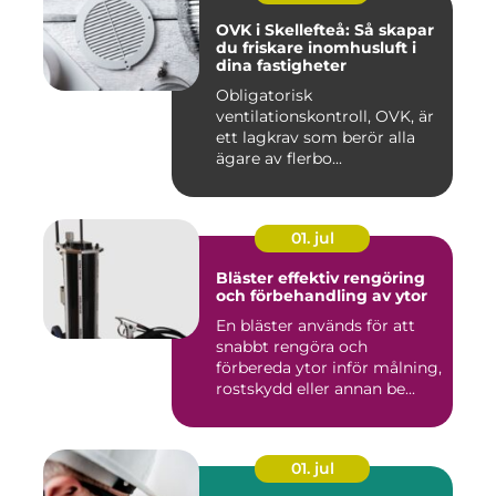
OVK i Skellefteå: Så skapar
du friskare inomhusluft i
dina fastigheter
Obligatorisk
ventilationskontroll, OVK, är
ett lagkrav som berör alla
ägare av flerbo...
01. jul
Bläster effektiv rengöring
och förbehandling av ytor
En bläster används för att
snabbt rengöra och
förbereda ytor inför målning,
rostskydd eller annan be...
01. jul