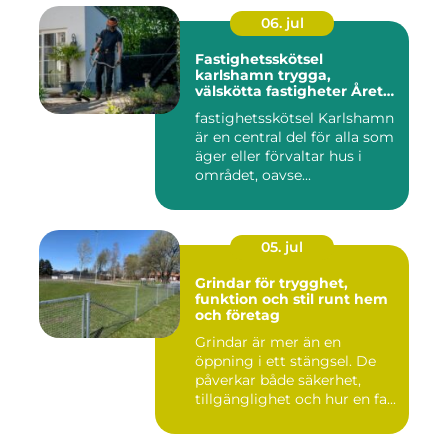
06. jul
Fastighetsskötsel
karlshamn trygga,
välskötta fastigheter Året
runt
fastighetsskötsel Karlshamn
är en central del för alla som
äger eller förvaltar hus i
området, oavse...
05. jul
Grindar för trygghet,
funktion och stil runt hem
och företag
Grindar är mer än en
öppning i ett stängsel. De
påverkar både säkerhet,
tillgänglighet och hur en fa...