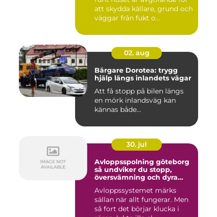
att skydda källare, grund och
väggar från fukt o...
02. aug
Bärgare Dorotea: trygg
hjälp längs inlandets vägar
Att få stopp på bilen längs
en mörk inlandsväg kan
kännas både...
30. jul
Avloppsspolning göteborg
så undviker du stopp,
översvämning och dyra
vattenskador
Avloppssystemet märks
sällan när allt fungerar. Men
så fort det börjar klucka i