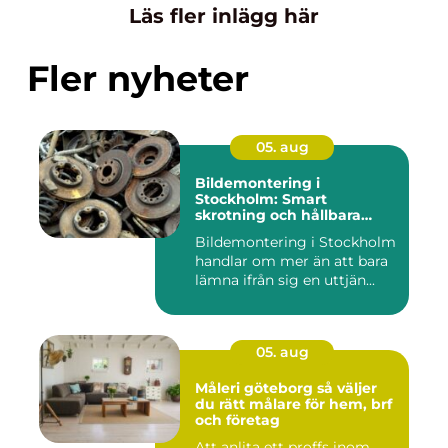
Läs fler inlägg här
Fler nyheter
05. aug
Bildemontering i
Stockholm: Smart
skrotning och hållbara
reservdelar
Bildemontering i Stockholm
handlar om mer än att bara
lämna ifrån sig en uttjän...
05. aug
Måleri göteborg så väljer
du rätt målare för hem, brf
och företag
Att anlita ett proffs inom