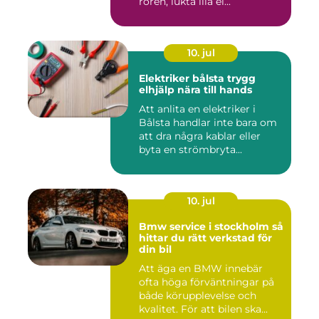
rören, lukta illa el...
10. jul
Elektriker bålsta trygg
elhjälp nära till hands
Att anlita en elektriker i
Bålsta handlar inte bara om
att dra några kablar eller
byta en strömbryta...
10. jul
Bmw service i stockholm så
hittar du rätt verkstad för
din bil
Att äga en BMW innebär
ofta höga förväntningar på
både körupplevelse och
kvalitet. För att bilen ska...