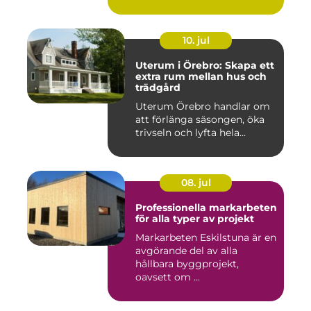
10. jul
Uterum i Örebro: Skapa ett
extra rum mellan hus och
trädgård
Uterum Örebro handlar om
att förlänga säsongen, öka
trivseln och lyfta hela...
08. jul
Professionella markarbeten
för alla typer av projekt
Markarbeten Eskilstuna är en
avgörande del av alla
hållbara byggprojekt,
oavsett om ...