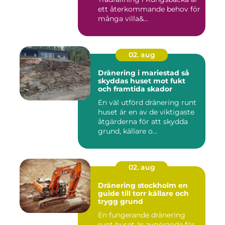
ett återkommande behov för
många villa&...
02. aug
Dränering i mariestad så
skyddas huset mot fukt
och framtida skador
En väl utförd dränering runt
huset är en av de viktigaste
åtgärderna för att skydda
grund, källare o...
02. aug
Dränering stockholm en
guide till torr källare och
trygg grund
En fungerande dränering
runt huset är avgörande för