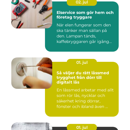
02. jul
Elservice som gör hem och
företag tryggare
När elen fungerar som den
ska tänker man sällan på
den. Lampan tänds,
kaffebryggaren går igång
och p...
01. jul
Så väljer du rätt låssmed
trygghet från dörr till
digitalt lås
En låssmed arbetar med allt
som rör lås, nycklar och
säkerhet kring dörrar,
fönster och ibland även ...
01. jul