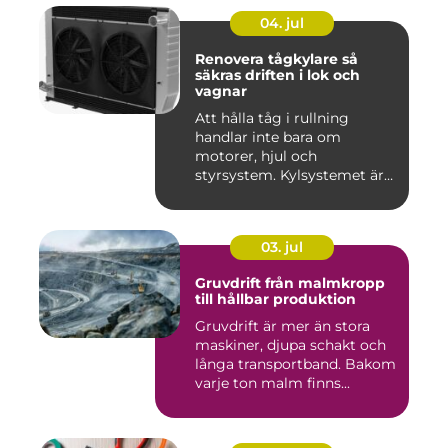
04. jul
Renovera tågkylare så
säkras driften i lok och
vagnar
Att hålla tåg i rullning
handlar inte bara om
motorer, hjul och
styrsystem. Kylsystemet är
en avgöra...
03. jul
Gruvdrift från malmkropp
till hållbar produktion
Gruvdrift är mer än stora
maskiner, djupa schakt och
långa transportband. Bakom
varje ton malm finns...