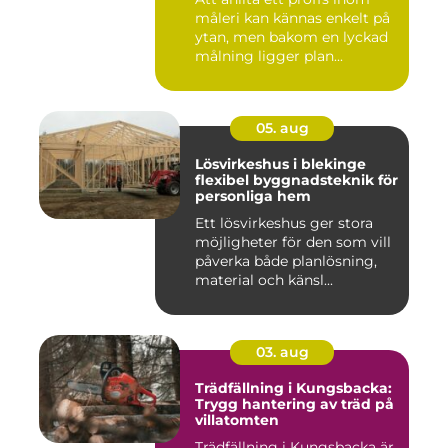
måleri kan kännas enkelt på
ytan, men bakom en lyckad
målning ligger plan...
05. aug
Lösvirkeshus i blekinge
flexibel byggnadsteknik för
personliga hem
Ett lösvirkeshus ger stora
möjligheter för den som vill
påverka både planlösning,
material och känsl...
03. aug
Trädfällning i Kungsbacka:
Trygg hantering av träd på
villatomten
Trädfällning i Kungsbacka är