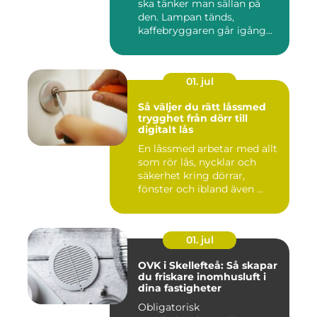
ska tänker man sällan på
den. Lampan tänds,
kaffebryggaren går igång
och p...
01. jul
Så väljer du rätt låssmed
trygghet från dörr till
digitalt lås
En låssmed arbetar med allt
som rör lås, nycklar och
säkerhet kring dörrar,
fönster och ibland även ...
01. jul
OVK i Skellefteå: Så skapar
du friskare inomhusluft i
dina fastigheter
Obligatorisk