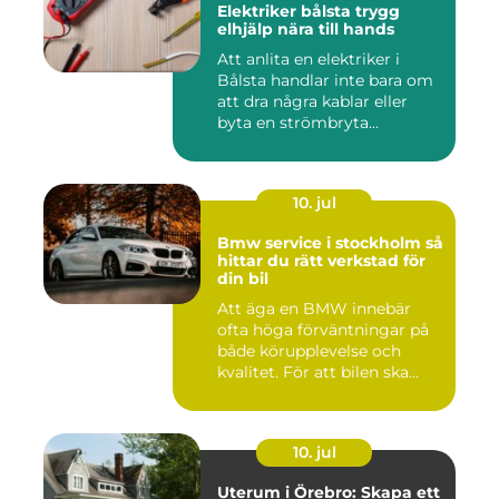
Elektriker bålsta trygg
elhjälp nära till hands
Att anlita en elektriker i
Bålsta handlar inte bara om
att dra några kablar eller
byta en strömbryta...
10. jul
Bmw service i stockholm så
hittar du rätt verkstad för
din bil
Att äga en BMW innebär
ofta höga förväntningar på
både körupplevelse och
kvalitet. För att bilen ska...
10. jul
Uterum i Örebro: Skapa ett