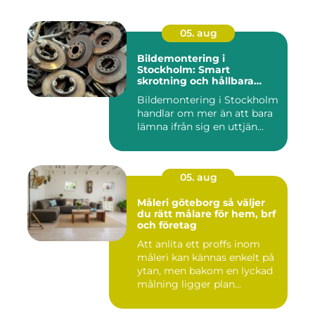
05. aug
Bildemontering i
Stockholm: Smart
skrotning och hållbara
reservdelar
Bildemontering i Stockholm
handlar om mer än att bara
lämna ifrån sig en uttjän...
05. aug
Måleri göteborg så väljer
du rätt målare för hem, brf
och företag
Att anlita ett proffs inom
måleri kan kännas enkelt på
ytan, men bakom en lyckad
målning ligger plan...