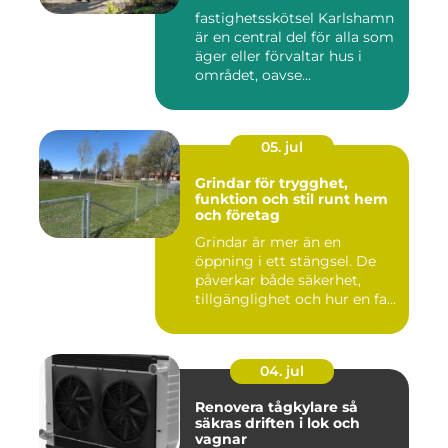
runt
fastighetsskötsel Karlshamn
är en central del för alla som
äger eller förvaltar hus i
området, oavse...
05. jul
Grindar för trygghet,
funktion och stil runt hem
och företag
Grindar är mer än en
öppning i ett stängsel. De
påverkar både säkerhet,
tillgänglighet och hur en fa...
04. jul
Renovera tågkylare så
säkras driften i lok och
vagnar