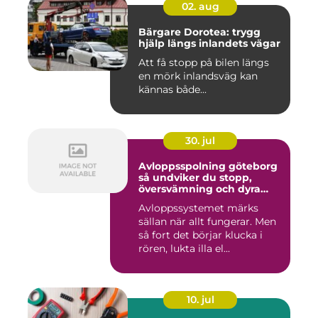
02. aug
Bärgare Dorotea: trygg
hjälp längs inlandets vägar
Att få stopp på bilen längs
en mörk inlandsväg kan
kännas både...
30. jul
Avloppsspolning göteborg
så undviker du stopp,
översvämning och dyra
vattenskador
Avloppssystemet märks
sällan när allt fungerar. Men
så fort det börjar klucka i
rören, lukta illa el...
10. jul