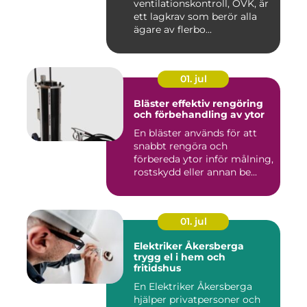
ventilationskontroll, OVK, är
ett lagkrav som berör alla
ägare av flerbo...
01. jul
Bläster effektiv rengöring
och förbehandling av ytor
En bläster används för att
snabbt rengöra och
förbereda ytor inför målning,
rostskydd eller annan be...
01. jul
Elektriker Åkersberga
trygg el i hem och
fritidshus
En Elektriker Åkersberga
hjälper privatpersoner och