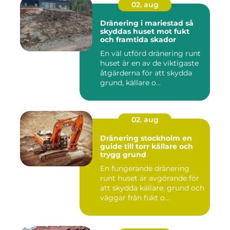
02. aug
Dränering i mariestad så
skyddas huset mot fukt
och framtida skador
En väl utförd dränering runt
huset är en av de viktigaste
åtgärderna för att skydda
grund, källare o...
02. aug
Dränering stockholm en
guide till torr källare och
trygg grund
En fungerande dränering
runt huset är avgörande för
att skydda källare, grund och
väggar från fukt o...