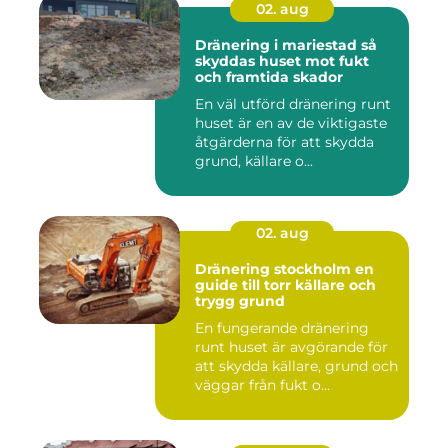
02. aug
Dränering i mariestad så
skyddas huset mot fukt
och framtida skador
En väl utförd dränering runt
huset är en av de viktigaste
åtgärderna för att skydda
grund, källare o...
02. aug
Dränering stockholm en
guide till torr källare och
trygg grund
En fungerande dränering
runt huset är avgörande för
att skydda källare, grund och
väggar från fukt o...