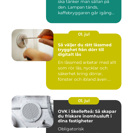
ska tänker man sällan på
den. Lampan tänds,
kaffebryggaren går igång
och p...
01. jul
Så väljer du rätt låssmed
trygghet från dörr till
digitalt lås
En låssmed arbetar med allt
som rör lås, nycklar och
säkerhet kring dörrar,
fönster och ibland även ...
01. jul
OVK i Skellefteå: Så skapar
du friskare inomhusluft i
dina fastigheter
Obligatorisk