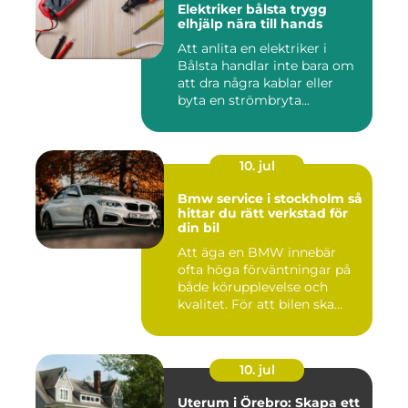
Elektriker bålsta trygg
elhjälp nära till hands
Att anlita en elektriker i
Bålsta handlar inte bara om
att dra några kablar eller
byta en strömbryta...
10. jul
Bmw service i stockholm så
hittar du rätt verkstad för
din bil
Att äga en BMW innebär
ofta höga förväntningar på
både körupplevelse och
kvalitet. För att bilen ska...
10. jul
Uterum i Örebro: Skapa ett