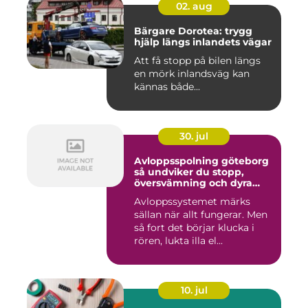
02. aug
Bärgare Dorotea: trygg
hjälp längs inlandets vägar
Att få stopp på bilen längs
en mörk inlandsväg kan
kännas både...
30. jul
Avloppsspolning göteborg
så undviker du stopp,
översvämning och dyra
vattenskador
Avloppssystemet märks
sällan när allt fungerar. Men
så fort det börjar klucka i
rören, lukta illa el...
10. jul