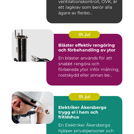
ventilationskontroll, OVK, är
ett lagkrav som berör alla
ägare av flerbo...
01. jul
Bläster effektiv rengöring
och förbehandling av ytor
En bläster används för att
snabbt rengöra och
förbereda ytor inför målning,
rostskydd eller annan be...
01. jul
Elektriker Åkersberga
trygg el i hem och
fritidshus
En Elektriker Åkersberga
hjälper privatpersoner och