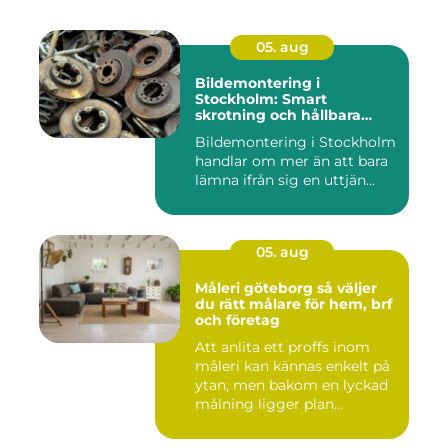
05. aug
Bildemontering i
Stockholm: Smart
skrotning och hållbara
reservdelar
Bildemontering i Stockholm
handlar om mer än att bara
lämna ifrån sig en uttjän...
05. aug
Måleri göteborg så väljer
du rätt målare för hem, brf
och företag
Att anlita ett proffs inom
måleri kan kännas enkelt på
ytan, men bakom en lyckad
målning ligger plan...