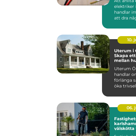
Att anlita
elektriker 
handlar i
att dra nå
eller byta
strömbryta
10. j
Uterum i 
Skapa ett
mellan h
trädgård
Uterum Ö
handlar o
förlänga 
öka trivse
hela...
06. j
Fastighet
karlshamn tryg
välskötta
Året runt