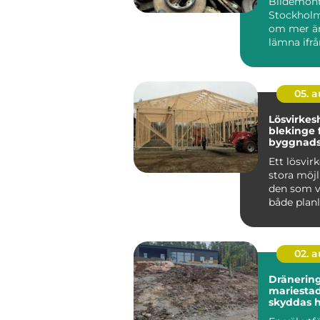
Bildemont
Stockholm
om mer än
lämna ifrå
uttjän...
05. 
Lösvirkes
blekinge flexibel
byggnads
personli
Ett lösvir
stora möjl
den som vi
både plan
material o
02. 
Dränering
mariestad 
skyddas 
fukt och 