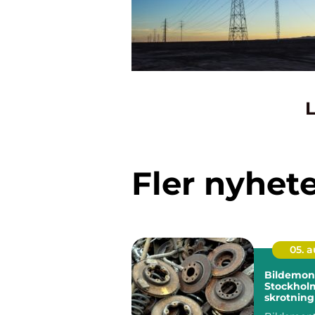
L
Fler nyhet
05. 
Bildemont
Stockhol
skrotning
hållbara 