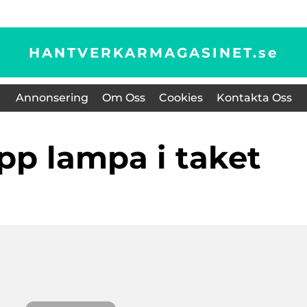
HANTVERKARMAGASINET.
se
Annonsering
Om Oss
Cookies
Kontakta Oss
upp lampa i taket