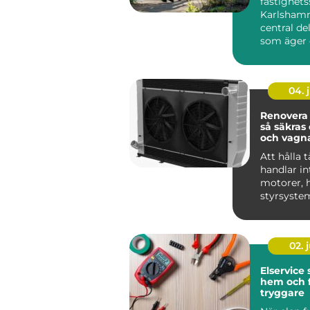
fastighets
Karlshamn
central del
som äger 
förvaltar h
området, o
04. j
Renovera 
så säkras 
och vagn
Att hålla t
handlar i
motorer, h
styrsyste
Kylsystem
avgöra...
02. j
Elservice
hem och 
tryggare