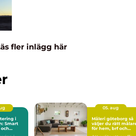
äs fler inlägg här
er
aug
05. aug
ering i
Måleri göteborg så
m: Smart
väljer du rätt målar
 och
för hem, brf och
reservdelar
företag