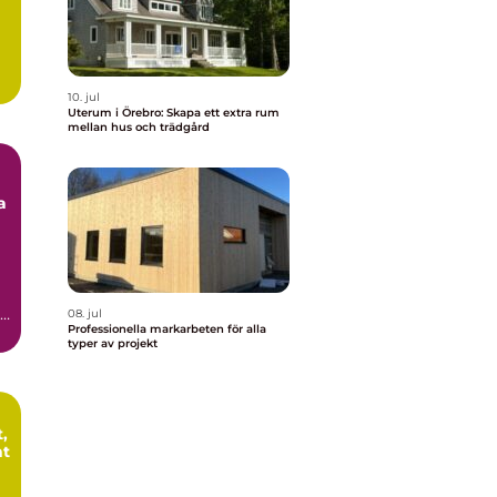
10. jul
Uterum i Örebro: Skapa ett extra rum
mellan hus och trädgård
a
a
,
08. jul
Professionella markarbeten för alla
typer av projekt
,
nt