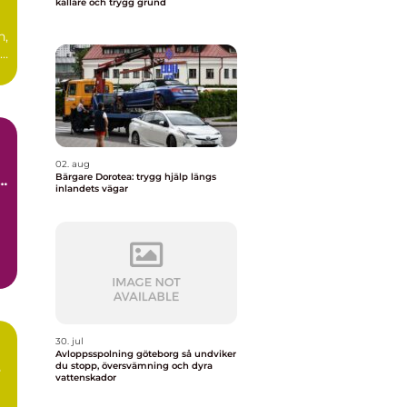
källare och trygg grund
n,
ad
.
02. aug
Bärgare Dorotea: trygg hjälp längs
å
inlandets vägar
30. jul
Avloppsspolning göteborg så undviker
du stopp, översvämning och dyra
vattenskador