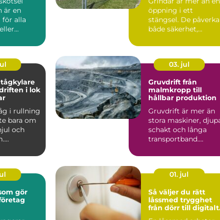
skötsel
Grindar är mer än en
 är en
öppning i ett
 för alla
stängsel. De påverka
eller
både säkerhet,
us i
tillgänglighet och h
avse...
en fa...
ul
03. jul
tågkylare
Gruvdrift från
driften i lok
malmkropp till
ar
hållbar produktion
åg i rullning
Gruvdrift är mer än
nte bara om
stora maskiner, djup
jul och
schakt och långa
m.
transportband.
et är en
Bakom varje ton
malm finns...
ul
01. jul
 som gör
Så väljer du rätt
företag
låssmed trygghet
från dörr till digitalt
lås