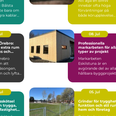
 en
Att äga en BMW
i Bålsta
innebär ofta höga
nte bara om
förväntningar på
gra kablar
både körupplevelse
 en
och kvalitet. För att
...
bilen ska...
ul
08. jul
Örebro:
Professionella
 extra rum
markarbeten för all
us och
typer av projekt
rebro
Markarbeten
m att
Eskilstuna är en
säsongen,
avgörande del av all
ln och lyfta
hållbara byggprojekt
oavsett om ...
ul
05. jul
sskötsel
Grindar för trygghet
ga,
funktion och stil ru
 fastigheter
hem och företag