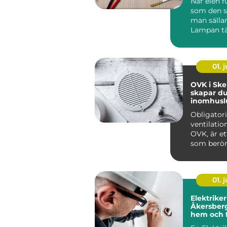
När elen f
som den s
man sälla
Lampan tä
kaffebryg
igång och 
01. j
OVK i Skel
skapar du
inomhuslu
fastighet
Obligator
ventilatio
OVK, är et
som berör
av flerbo...
01. j
Elektriker
Åkersberga trygg
hem och f