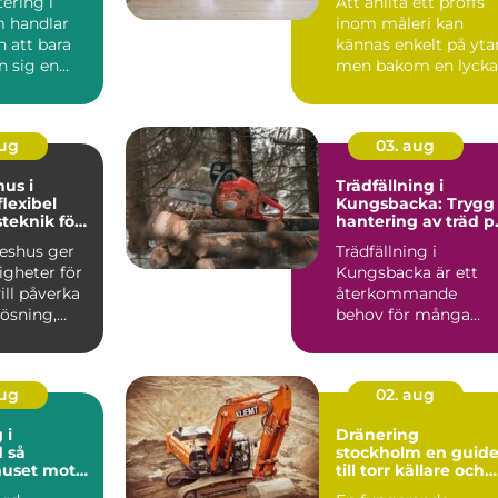
ering i
Att anlita ett proffs
 handlar
inom måleri kan
 att bara
kännas enkelt på yta
n sig en
men bakom en lyck
målning ligger plan..
aug
03. aug
hus i
Trädfällning i
Kungsbacka: Trygg
teknik för
hantering av träd p
ga hem
villatomten
keshus ger
Trädfällning i
igheter för
Kungsbacka är ett
ll påverka
återkommande
lösning,
behov för många
ch känsl...
villa&...
aug
02. aug
 i
Dränering
så
stockholm en guide
huset mot
till torr källare och
framtida
trygg grund