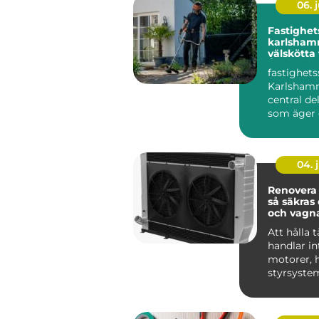
06. j
Fastighet
karlshamn tryg
välskötta
Året runt
fastighets
Karlshamn
central del
som äger 
förvaltar h
området, o
04. j
Renovera 
så säkras 
och vagn
Att hålla t
handlar i
motorer, h
styrsyste
Kylsystem
avgöra...