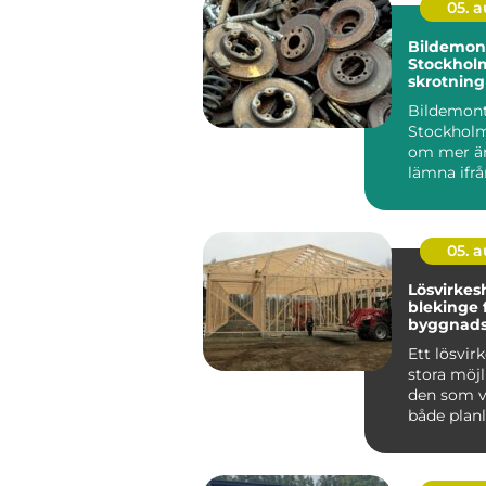
05. 
Bildemont
Stockhol
skrotning
hållbara 
Bildemont
Stockholm
om mer än
lämna ifrå
uttjän...
05. 
Lösvirkes
blekinge flexibel
byggnads
personli
Ett lösvir
stora möjl
den som vi
både plan
material o