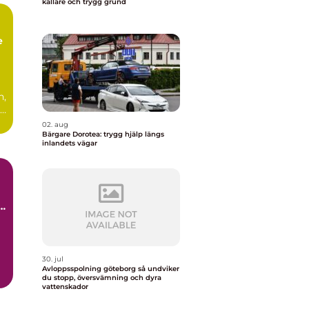
källare och trygg grund
e
n,
ad
.
02. aug
Bärgare Dorotea: trygg hjälp längs
inlandets vägar
å
30. jul
Avloppsspolning göteborg så undviker
du stopp, översvämning och dyra
vattenskador