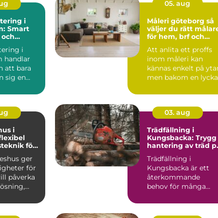
aug
05. aug
ering i
Måleri göteborg så
m: Smart
väljer du rätt målar
 och
för hem, brf och
reservdelar
företag
ering i
Att anlita ett proffs
 handlar
inom måleri kan
 att bara
kännas enkelt på yta
n sig en
men bakom en lyck
målning ligger plan..
aug
03. aug
hus i
Trädfällning i
Kungsbacka: Trygg
teknik för
hantering av träd p
ga hem
villatomten
keshus ger
Trädfällning i
igheter för
Kungsbacka är ett
ll påverka
återkommande
lösning,
behov för många
ch känsl...
villa&...