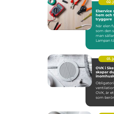
02. j
Elservice
hem och 
tryggare
När elen f
som den s
man sälla
Lampan tä
kaffebryg
igång och 
01. j
OVK i Skel
skapar du
inomhuslu
fastighet
Obligator
ventilatio
OVK, är et
som berör
av flerbo...