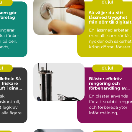
ul
01. jul
 som gör
Så väljer du rätt
företag
låssmed trygghet
från dörr till digitalt
lås
ungerar
En låssmed arbetar
ka tänker
med allt som rör lås,
n på den.
nycklar och säkerhet
nds,
kring dörrar, fönster
garen går
och ibland även ...
p...
ul
01. jul
lefteå: Så
Bläster effektiv
 friskare
rengöring och
ft i dina
förbehandling av
er
ytor
isk
En bläster används
nskontroll,
för att snabbt rengö
t lagkrav
och förbereda ytor
 alla ägare
inför målning,
rostskydd eller anna
be...