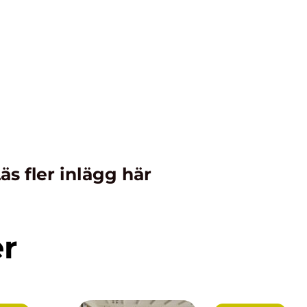
äs fler inlägg här
er