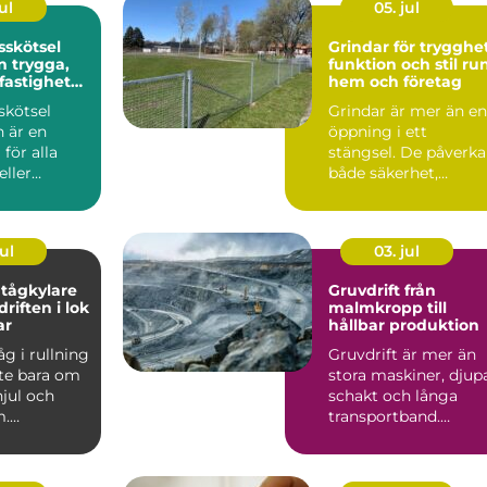
ul
05. jul
sskötsel
Grindar för trygghet
ga,
funktion och stil ru
 fastigheter
hem och företag
skötsel
Grindar är mer än en
 är en
öppning i ett
 för alla
stängsel. De påverka
eller
både säkerhet,
us i
tillgänglighet och h
avse...
en fa...
ul
03. jul
tågkylare
Gruvdrift från
driften i lok
malmkropp till
ar
hållbar produktion
åg i rullning
Gruvdrift är mer än
nte bara om
stora maskiner, djup
jul och
schakt och långa
m.
transportband.
et är en
Bakom varje ton
malm finns...