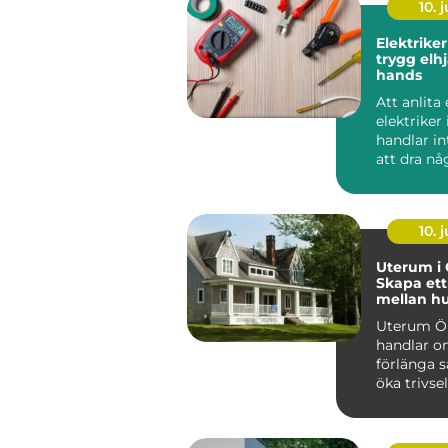
10. j
Elektriker
trygg elhj
hands
Att anlita
elektriker 
handlar i
att dra nå
eller byta
strömbryta
10. j
Uterum i 
Skapa ett
mellan h
trädgård
Uterum Ö
handlar o
förlänga 
öka trivse
hela...