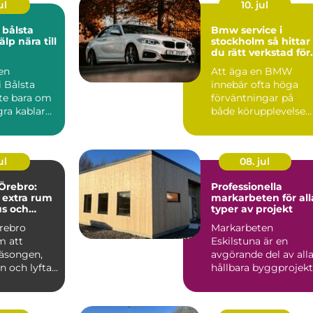
ul
10. jul
 bålsta
Bmw service i
älp nära till
stockholm så hittar
du rätt verkstad för
din bil
 en
Att äga en BMW
i Bålsta
innebär ofta höga
nte bara om
förväntningar på
gra kablar
både körupplevelse
 en
och kvalitet. För att
...
bilen ska...
ul
08. jul
Örebro:
Professionella
 extra rum
markarbeten för all
us och
typer av projekt
rebro
Markarbeten
m att
Eskilstuna är en
säsongen,
avgörande del av all
ln och lyfta
hållbara byggprojekt
oavsett om ...