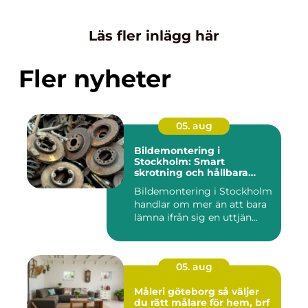
Läs fler inlägg här
Fler nyheter
05. aug
Bildemontering i
Stockholm: Smart
skrotning och hållbara
reservdelar
Bildemontering i Stockholm
handlar om mer än att bara
lämna ifrån sig en uttjän...
05. aug
Måleri göteborg så väljer
du rätt målare för hem, brf