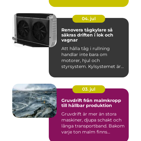
04. jul
Renovera tågkylare så
säkras driften i lok och
vagnar
Att hålla tåg i rullning
handlar inte bara om
motorer, hjul och
styrsystem. Kylsystemet är
en avgöra...
03. jul
Gruvdrift från malmkropp
till hållbar produktion
Gruvdrift är mer än stora
maskiner, djupa schakt och
långa transportband. Bakom
varje ton malm finns...