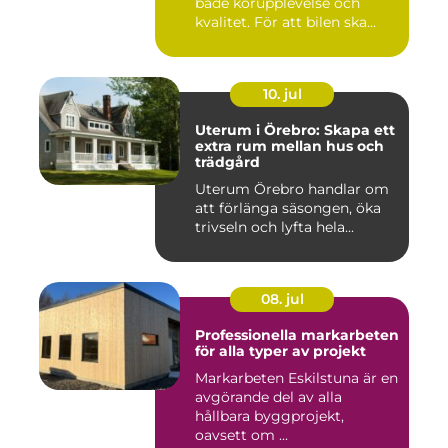
både körupplevelse och
kvalitet. För att bilen ska...
10. jul
Uterum i Örebro: Skapa ett
extra rum mellan hus och
trädgård
Uterum Örebro handlar om
att förlänga säsongen, öka
trivseln och lyfta hela...
08. jul
Professionella markarbeten
för alla typer av projekt
Markarbeten Eskilstuna är en
avgörande del av alla
hållbara byggprojekt,
oavsett om ...