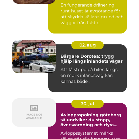
En fungerande dränering
runt huset är avgörande för
att skydda källare, grund och
väggar från fukt o...
02. aug
Bärgare Dorotea: trygg
hjälp längs inlandets vägar
Att få stopp på bilen längs
en mörk inlandsväg kan
kännas både...
30. jul
Avloppsspolning göteborg
så undviker du stopp,
översvämning och dyra
vattenskador
Avloppssystemet märks