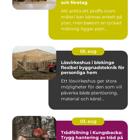
och företag
Att anlita ett proffs inom
måleri kan kännas enkelt på
ytan, men bakom en lyckad
målning ligger plan...
05. aug
Lösvirkeshus i blekinge
flexibel byggnadsteknik för
personliga hem
Ett lösvirkeshus ger stora
möjligheter för den som vill
påverka både planlösning,
material och känsl...
03. aug
Trädfällning i Kungsbacka:
Trygg hantering av träd på