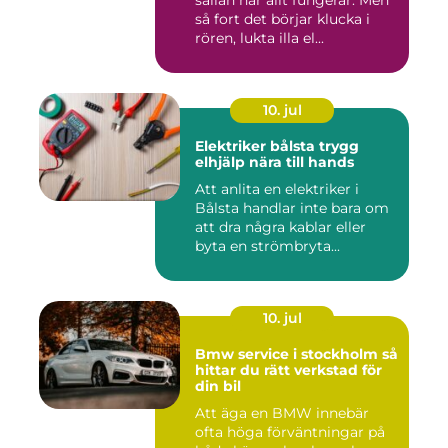
sällan när allt fungerar. Men
så fort det börjar klucka i
rören, lukta illa el...
10. jul
Elektriker bålsta trygg
elhjälp nära till hands
Att anlita en elektriker i
Bålsta handlar inte bara om
att dra några kablar eller
byta en strömbryta...
10. jul
Bmw service i stockholm så
hittar du rätt verkstad för
din bil
Att äga en BMW innebär
ofta höga förväntningar på