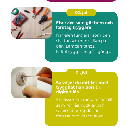
02. jul
Elservice som gör hem och
företag tryggare
När elen fungerar som den
ska tänker man sällan på
den. Lampan tänds,
kaffebryggaren går igång
och p...
01. jul
Så väljer du rätt låssmed
trygghet från dörr till
digitalt lås
En låssmed arbetar med allt
som rör lås, nycklar och
säkerhet kring dörrar,
fönster och ibland även ...