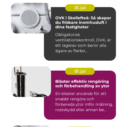
01. jul
OVK i Skellefteå: Så skapar
du friskare inomhusluft i
dina fastigheter
Obligatorisk
ventilationskontroll, OVK, är
ett lagkrav som berör alla
ägare av flerbo...
01. jul
Bläster effektiv rengöring
och förbehandling av ytor
En bläster används för att
snabbt rengöra och
förbereda ytor inför målning,
rostskydd eller annan be...