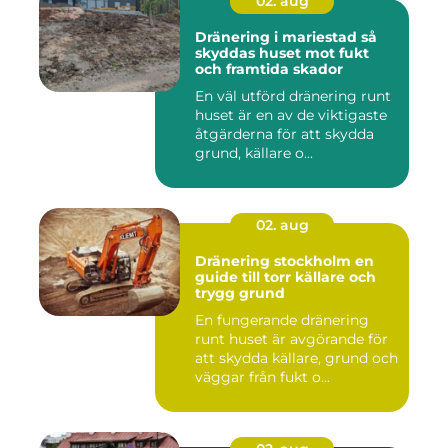
02. aug
Dränering i mariestad så
skyddas huset mot fukt
och framtida skador
En väl utförd dränering runt
huset är en av de viktigaste
åtgärderna för att skydda
grund, källare o...
02. aug
Dränering stockholm en
guide till torr källare och
trygg grund
En fungerande dränering
runt huset är avgörande för
att skydda källare, grund och
väggar från fukt o...