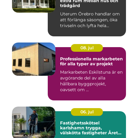
extra rum mellan hus och
trädgård
Uterum Örebro handlar om
att förlänga säsongen, öka
trivseln och lyfta hela...
08. jul
Professionella markarbeten
för alla typer av projekt
Markarbeten Eskilstuna är en
avgörande del av alla
hållbara byggprojekt,
oavsett om ...
06. jul
Fastighetsskötsel
karlshamn trygga,
välskötta fastigheter Året
runt