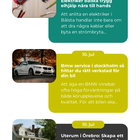
Elektriker bålsta trygg
elhjälp nära till hands
Att anlita en elektriker i
Bålsta handlar inte bara om
att dra några kablar eller
byta en strömbryta...
10. jul
Bmw service i stockholm så
hittar du rätt verkstad för
din bil
Att äga en BMW innebär
ofta höga förväntningar på
både körupplevelse och
kvalitet. För att bilen ska...
10. jul
Uterum i Örebro: Skapa ett