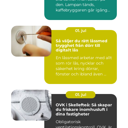
den. Lampan tänds,
kaffebryggaren går igång
och p...
01. jul
Så väljer du rätt låssmed
trygghet från dörr till
digitalt lås
En låssmed arbetar med allt
som rör lås, nycklar och
säkerhet kring dörrar,
fönster och ibland även ...
01. jul
OVK i Skellefteå: Så skapar
du friskare inomhusluft i
dina fastigheter
Obligatorisk
ventilationskontroll, OVK, är