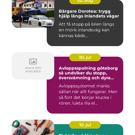
02. aug
Bärgare Dorotea: trygg
hjälp längs inlandets vägar
Att få stopp på bilen längs
en mörk inlandsväg kan
kännas både...
30. jul
Avloppsspolning göteborg
så undviker du stopp,
översvämning och dyra
vattenskador
Avloppssystemet märks
sällan när allt fungerar. Men
så fort det börjar klucka i
rören, lukta illa el...
10. jul