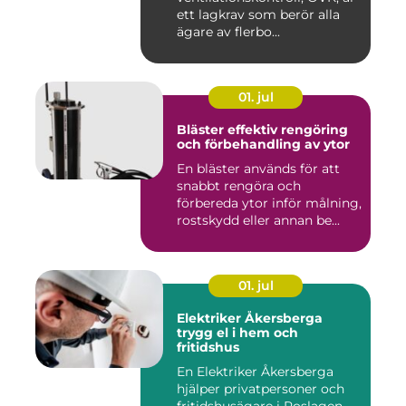
ett lagkrav som berör alla
ägare av flerbo...
01. jul
Bläster effektiv rengöring
och förbehandling av ytor
En bläster används för att
snabbt rengöra och
förbereda ytor inför målning,
rostskydd eller annan be...
01. jul
Elektriker Åkersberga
trygg el i hem och
fritidshus
En Elektriker Åkersberga
hjälper privatpersoner och