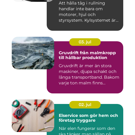
Att hålla tåg i rullning
handlar inte bara om
motorer, hjul och
styrsystem. Kylsystemet är
en avgöra...
03. jul
Gruvdrift från malmkropp
till hållbar produktion
Gruvdrift är mer än stora
maskiner, djupa schakt och
långa transportband. Bakom
varje ton malm finns...
02. jul
Elservice som gör hem och
företag tryggare
När elen fungerar som den
ska tänker man sällan på