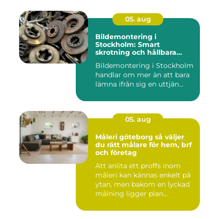
05. aug
Bildemontering i
Stockholm: Smart
skrotning och hållbara
reservdelar
Bildemontering i Stockholm
handlar om mer än att bara
lämna ifrån sig en uttjän...
05. aug
Måleri göteborg så väljer
du rätt målare för hem, brf
och företag
Att anlita ett proffs inom
måleri kan kännas enkelt på
ytan, men bakom en lyckad
målning ligger plan...