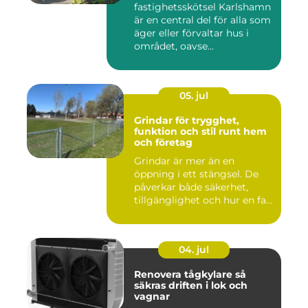
fastighetsskötsel Karlshamn
är en central del för alla som
äger eller förvaltar hus i
området, oavse...
05. jul
Grindar för trygghet,
funktion och stil runt hem
och företag
Grindar är mer än en
öppning i ett stängsel. De
påverkar både säkerhet,
tillgänglighet och hur en fa...
04. jul
Renovera tågkylare så
säkras driften i lok och
vagnar