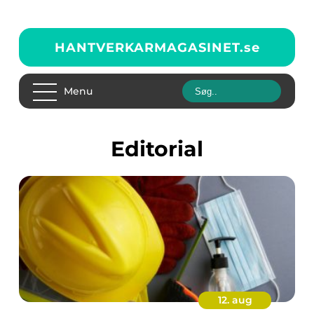
HANTVERKARMAGASINET.
se
Menu
editorial
12. aug