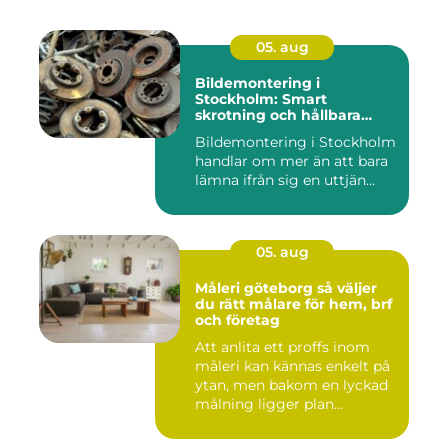
05. aug
Bildemontering i
Stockholm: Smart
skrotning och hållbara
reservdelar
Bildemontering i Stockholm
handlar om mer än att bara
lämna ifrån sig en uttjän...
05. aug
Måleri göteborg så väljer
du rätt målare för hem, brf
och företag
Att anlita ett proffs inom
måleri kan kännas enkelt på
ytan, men bakom en lyckad
målning ligger plan...