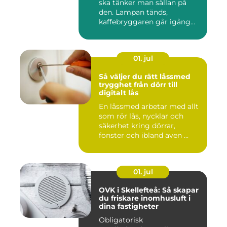
ska tänker man sällan på
den. Lampan tänds,
kaffebryggaren går igång
och p...
01. jul
Så väljer du rätt låssmed
trygghet från dörr till
digitalt lås
En låssmed arbetar med allt
som rör lås, nycklar och
säkerhet kring dörrar,
fönster och ibland även ...
01. jul
OVK i Skellefteå: Så skapar
du friskare inomhusluft i
dina fastigheter
Obligatorisk