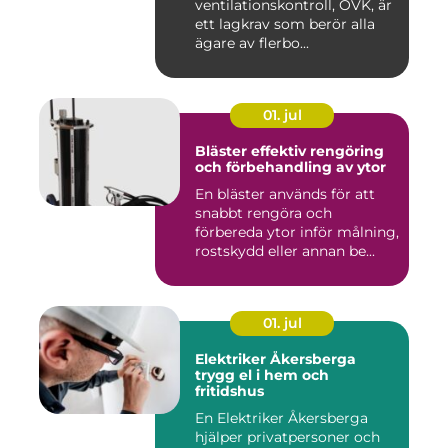
ventilationskontroll, OVK, är
ett lagkrav som berör alla
ägare av flerbo...
01. jul
Bläster effektiv rengöring
och förbehandling av ytor
En bläster används för att
snabbt rengöra och
förbereda ytor inför målning,
rostskydd eller annan be...
01. jul
Elektriker Åkersberga
trygg el i hem och
fritidshus
En Elektriker Åkersberga
hjälper privatpersoner och