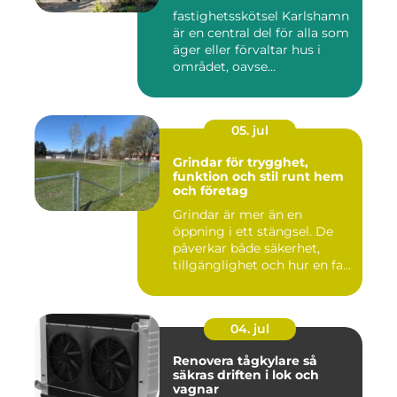
runt
fastighetsskötsel Karlshamn
är en central del för alla som
äger eller förvaltar hus i
området, oavse...
05. jul
Grindar för trygghet,
funktion och stil runt hem
och företag
Grindar är mer än en
öppning i ett stängsel. De
påverkar både säkerhet,
tillgänglighet och hur en fa...
04. jul
Renovera tågkylare så
säkras driften i lok och
vagnar