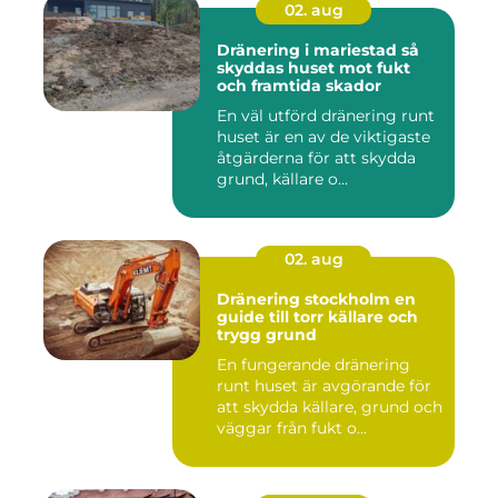
02. aug
Dränering i mariestad så
skyddas huset mot fukt
och framtida skador
En väl utförd dränering runt
huset är en av de viktigaste
åtgärderna för att skydda
grund, källare o...
02. aug
Dränering stockholm en
guide till torr källare och
trygg grund
En fungerande dränering
runt huset är avgörande för
att skydda källare, grund och
väggar från fukt o...