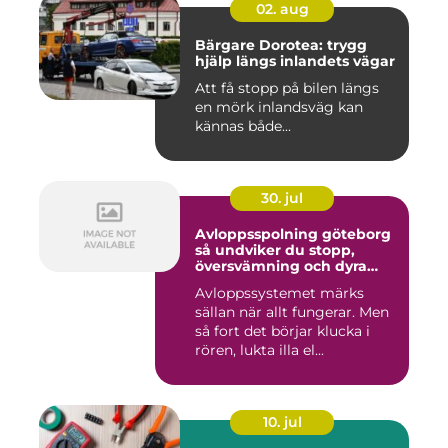
02. aug
Bärgare Dorotea: trygg
hjälp längs inlandets vägar
Att få stopp på bilen längs
en mörk inlandsväg kan
kännas både...
30. jul
Avloppsspolning göteborg
så undviker du stopp,
översvämning och dyra
vattenskador
Avloppssystemet märks
sällan när allt fungerar. Men
så fort det börjar klucka i
rören, lukta illa el...
10. jul