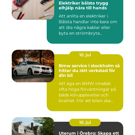
Elektriker bålsta trygg
elhjälp nära till hands
Att anlita en elektriker i
Bålsta handlar inte bara om
att dra några kablar eller
byta en strömbryta...
10. jul
Bmw service i stockholm så
hittar du rätt verkstad för
din bil
Att äga en BMW innebär
ofta höga förväntningar på
både körupplevelse och
kvalitet. För att bilen ska...
10. jul
Uterum i Örebro: Skapa ett