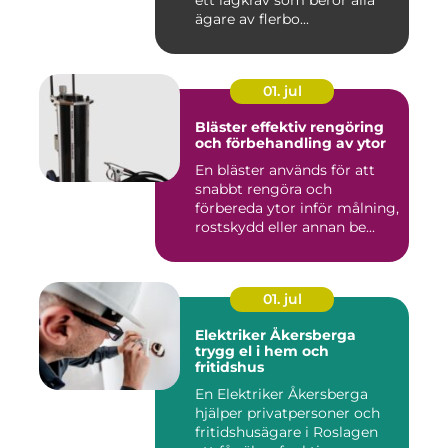
ett lagkrav som berör alla
ägare av flerbo...
01. jul
Bläster effektiv rengöring
och förbehandling av ytor
En bläster används för att
snabbt rengöra och
förbereda ytor inför målning,
rostskydd eller annan be...
01. jul
Elektriker Åkersberga
trygg el i hem och
fritidshus
En Elektriker Åkersberga
hjälper privatpersoner och
fritidshusägare i Roslagen