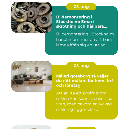
05. aug
Bildemontering i
Stockholm: Smart
skrotning och hållbara
reservdelar
Bildemontering i Stockholm
handlar om mer än att bara
lämna ifrån sig en uttjän...
05. aug
Måleri göteborg så väljer
du rätt målare för hem, brf
och företag
Att anlita ett proffs inom
måleri kan kännas enkelt på
ytan, men bakom en lyckad
målning ligger plan...