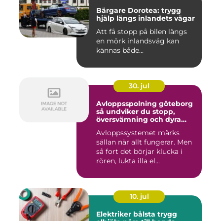
Bärgare Dorotea: trygg
hjälp längs inlandets vägar
Att få stopp på bilen längs
en mörk inlandsväg kan
kännas både...
30. jul
Avloppsspolning göteborg
så undviker du stopp,
översvämning och dyra
vattenskador
Avloppssystemet märks
sällan när allt fungerar. Men
så fort det börjar klucka i
rören, lukta illa el...
10. jul
Elektriker bålsta trygg