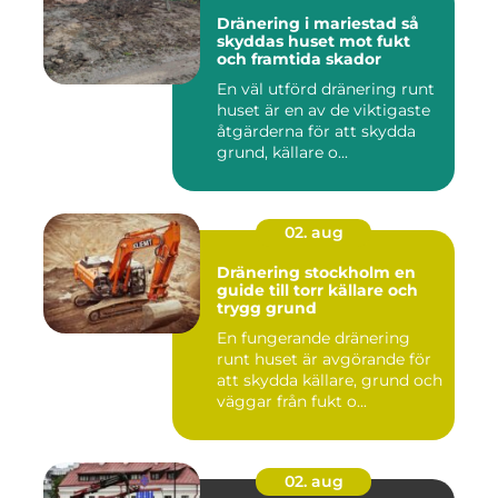
Dränering i mariestad så
skyddas huset mot fukt
och framtida skador
En väl utförd dränering runt
huset är en av de viktigaste
åtgärderna för att skydda
grund, källare o...
02. aug
Dränering stockholm en
guide till torr källare och
trygg grund
En fungerande dränering
runt huset är avgörande för
att skydda källare, grund och
väggar från fukt o...
02. aug