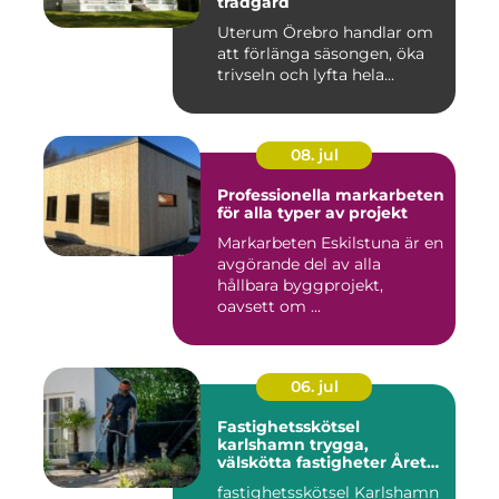
trädgård
Uterum Örebro handlar om
att förlänga säsongen, öka
trivseln och lyfta hela...
08. jul
Professionella markarbeten
för alla typer av projekt
Markarbeten Eskilstuna är en
avgörande del av alla
hållbara byggprojekt,
oavsett om ...
06. jul
Fastighetsskötsel
karlshamn trygga,
välskötta fastigheter Året
runt
fastighetsskötsel Karlshamn