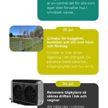
är en central del för alla som
äger eller förvaltar hus i
området, oavse...
05. jul
Grindar för trygghet,
funktion och stil runt hem
och företag
Grindar är mer än en
öppning i ett stängsel. De
påverkar både säkerhet,
tillgänglighet och hur en fa...
04. jul
Renovera tågkylare så
säkras driften i lok och
vagnar
Att hålla tåg i rullning