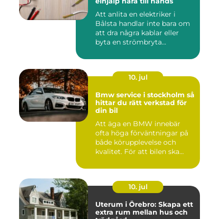
elhjälp nära till hands
Att anlita en elektriker i
Bålsta handlar inte bara om
att dra några kablar eller
byta en strömbryta...
10. jul
Bmw service i stockholm så
hittar du rätt verkstad för
din bil
Att äga en BMW innebär
ofta höga förväntningar på
både körupplevelse och
kvalitet. För att bilen ska...
10. jul
Uterum i Örebro: Skapa ett
extra rum mellan hus och