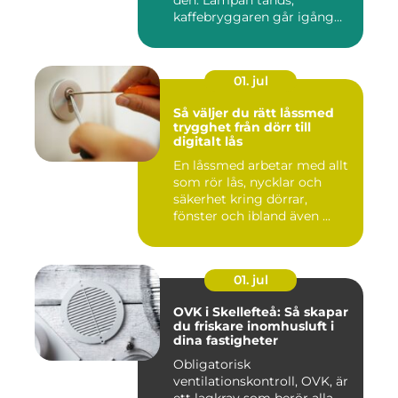
den. Lampan tänds,
kaffebryggaren går igång
och p...
01. jul
Så väljer du rätt låssmed
trygghet från dörr till
digitalt lås
En låssmed arbetar med allt
som rör lås, nycklar och
säkerhet kring dörrar,
fönster och ibland även ...
01. jul
OVK i Skellefteå: Så skapar
du friskare inomhusluft i
dina fastigheter
Obligatorisk
ventilationskontroll, OVK, är