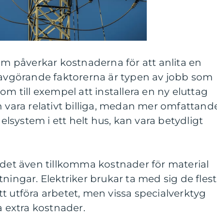
som påverkar kostnaderna för att anlita en
t avgörande faktorerna är typen av jobb som
om till exempel att installera en ny eluttag
n vara relativt billiga, medan mer omfattand
 elsystem i ett helt hus, kan vara betydligt
 det även tillkomma kostnader för material
ningar. Elektriker brukar ta med sig de fles
t utföra arbetet, men vissa specialverktyg
a extra kostnader.