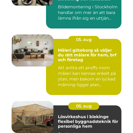
reservdelar
Bildemontering i Stockholm
handlar om mer än att bara
lämna ifrån sig en uttjän...
05. aug
Måleri göteborg så väljer
du rätt målare för hem, brf
och företag
Att anlita ett proffs inom
måleri kan kännas enkelt på
ytan, men bakom en lyckad
målning ligger plan...
05. aug
Lösvirkeshus i blekinge
flexibel byggnadsteknik för
personliga hem