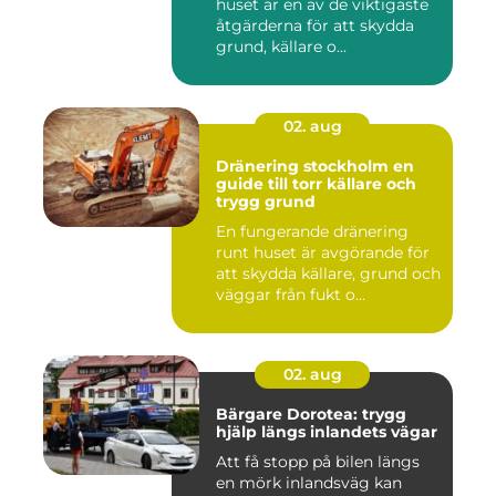
huset är en av de viktigaste
åtgärderna för att skydda
grund, källare o...
02. aug
Dränering stockholm en
guide till torr källare och
trygg grund
En fungerande dränering
runt huset är avgörande för
att skydda källare, grund och
väggar från fukt o...
02. aug
Bärgare Dorotea: trygg
hjälp längs inlandets vägar
Att få stopp på bilen längs
en mörk inlandsväg kan