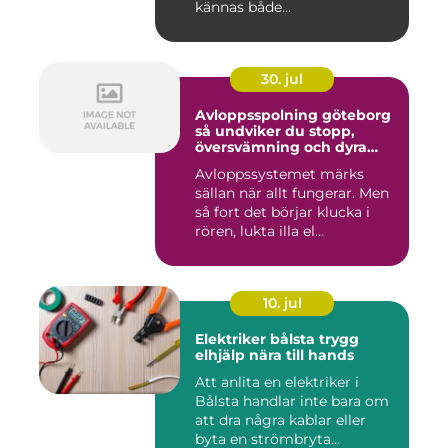
kännas både...
30. jul
Avloppsspolning göteborg
så undviker du stopp,
översvämning och dyra
vattenskador
Avloppssystemet märks
sällan när allt fungerar. Men
så fort det börjar klucka i
rören, lukta illa el...
10. jul
Elektriker bålsta trygg
elhjälp nära till hands
Att anlita en elektriker i
Bålsta handlar inte bara om
att dra några kablar eller
byta en strömbryta...