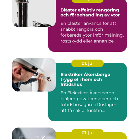
Bläster effektiv rengöring
och förbehandling av ytor
En bläster används för att
snabbt rengöra och
förbereda ytor inför målning,
rostskydd eller annan be...
01. jul
Elektriker Åkersberga
trygg el i hem och
fritidshus
En Elektriker Åkersberga
hjälper privatpersoner och
fritidshusägare i Roslagen
att få säkra, funktio...
01. jul