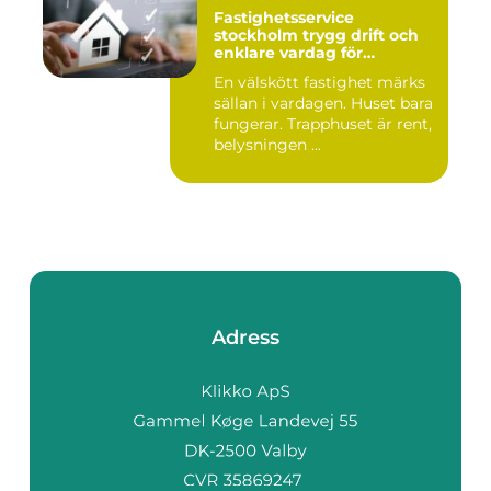
Fastighetsservice
stockholm trygg drift och
enklare vardag för
föreningar och
En välskött fastighet märks
fastighetsägare
sällan i vardagen. Huset bara
fungerar. Trapphuset är rent,
belysningen ...
Adress