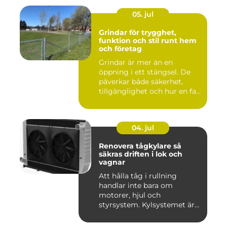
05. jul
Grindar för trygghet,
funktion och stil runt hem
och företag
Grindar är mer än en
öppning i ett stängsel. De
påverkar både säkerhet,
tillgänglighet och hur en fa...
04. jul
Renovera tågkylare så
säkras driften i lok och
vagnar
Att hålla tåg i rullning
handlar inte bara om
motorer, hjul och
styrsystem. Kylsystemet är
en avgöra...