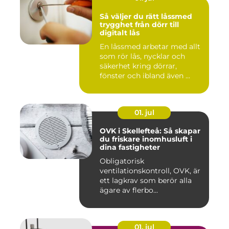
Så väljer du rätt låssmed
trygghet från dörr till
digitalt lås
En låssmed arbetar med allt
som rör lås, nycklar och
säkerhet kring dörrar,
fönster och ibland även ...
01. jul
OVK i Skellefteå: Så skapar
du friskare inomhusluft i
dina fastigheter
Obligatorisk
ventilationskontroll, OVK, är
ett lagkrav som berör alla
ägare av flerbo...
01. jul