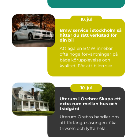
10. jul
Bmw service i stockholm så
hittar du rätt verkstad för
din bil
Att äga en BMW innebär
ofta höga förväntningar på
både körupplevelse och
kvalitet. För att bilen ska...
10. jul
Uterum i Örebro: Skapa ett
extra rum mellan hus och
trädgård
Uterum Örebro handlar om
att förlänga säsongen, öka
trivseln och lyfta hela...