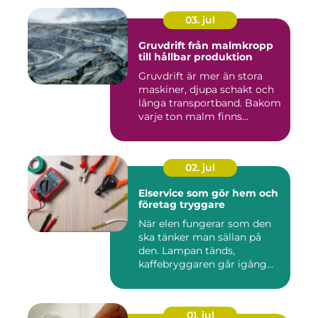
03. jul
Gruvdrift från malmkropp
till hållbar produktion
Gruvdrift är mer än stora
maskiner, djupa schakt och
långa transportband. Bakom
varje ton malm finns...
02. jul
Elservice som gör hem och
företag tryggare
När elen fungerar som den
ska tänker man sällan på
den. Lampan tänds,
kaffebryggaren går igång
och p...
01. jul