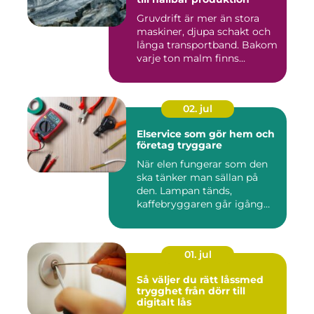
Gruvdrift är mer än stora
maskiner, djupa schakt och
långa transportband. Bakom
varje ton malm finns...
02. jul
Elservice som gör hem och
företag tryggare
När elen fungerar som den
ska tänker man sällan på
den. Lampan tänds,
kaffebryggaren går igång
och p...
01. jul
Så väljer du rätt låssmed
trygghet från dörr till
digitalt lås