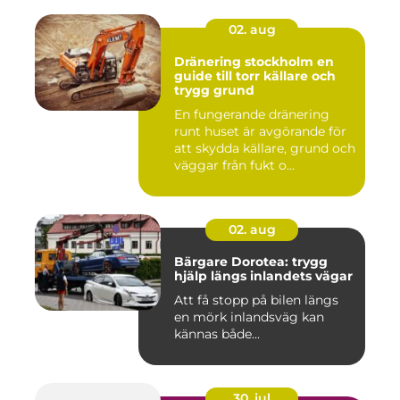
02. aug
Dränering stockholm en
guide till torr källare och
trygg grund
En fungerande dränering
runt huset är avgörande för
att skydda källare, grund och
väggar från fukt o...
02. aug
Bärgare Dorotea: trygg
hjälp längs inlandets vägar
Att få stopp på bilen längs
en mörk inlandsväg kan
kännas både...
30. jul