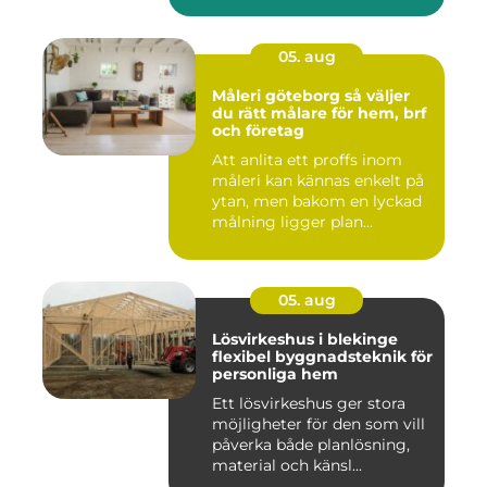
05. aug
Måleri göteborg så väljer
du rätt målare för hem, brf
och företag
Att anlita ett proffs inom
måleri kan kännas enkelt på
ytan, men bakom en lyckad
målning ligger plan...
05. aug
Lösvirkeshus i blekinge
flexibel byggnadsteknik för
personliga hem
Ett lösvirkeshus ger stora
möjligheter för den som vill
påverka både planlösning,
material och känsl...