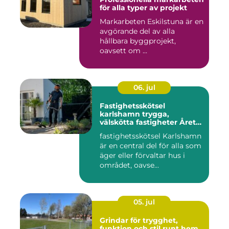
för alla typer av projekt
Markarbeten Eskilstuna är en
avgörande del av alla
hållbara byggprojekt,
oavsett om ...
06. jul
Fastighetsskötsel
karlshamn trygga,
välskötta fastigheter Året
runt
fastighetsskötsel Karlshamn
är en central del för alla som
äger eller förvaltar hus i
området, oavse...
05. jul
Grindar för trygghet,
funktion och stil runt hem