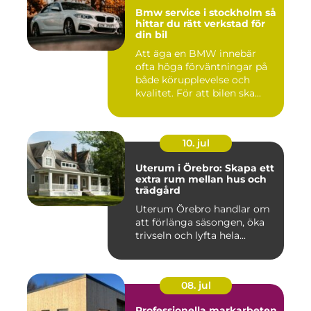
Bmw service i stockholm så
hittar du rätt verkstad för
din bil
Att äga en BMW innebär
ofta höga förväntningar på
både körupplevelse och
kvalitet. För att bilen ska...
10. jul
Uterum i Örebro: Skapa ett
extra rum mellan hus och
trädgård
Uterum Örebro handlar om
att förlänga säsongen, öka
trivseln och lyfta hela...
08. jul
Professionella markarbeten