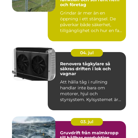
och företag
Grindar är mer än en
öppning i ett stängsel. De
påverkar både säkerhet,
tillgänglighet och hur en fa...
04. jul
Renovera tågkylare så
säkras driften i lok och
vagnar
Att hålla tåg i rullning
handlar inte bara om
motorer, hjul och
styrsystem. Kylsystemet är
en avgöra...
03. jul
Gruvdrift från malmkropp
till hållbar produktion