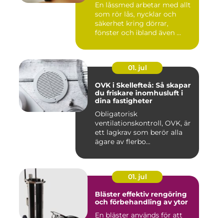
En låssmed arbetar med allt
som rör lås, nycklar och
säkerhet kring dörrar,
fönster och ibland även ...
01. jul
OVK i Skellefteå: Så skapar
du friskare inomhusluft i
dina fastigheter
Obligatorisk
ventilationskontroll, OVK, är
ett lagkrav som berör alla
ägare av flerbo...
01. jul
Bläster effektiv rengöring
och förbehandling av ytor
En bläster används för att