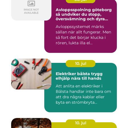
Avloppsspolning göteborg
så undviker du stopp,
översvämning och dyra
vattenskador
Avloppssystemet märks
sällan när allt fungerar. Men
så fort det börjar klucka i
rören, lukta illa el...
10. jul
Elektriker bålsta trygg
elhjälp nära till hands
Att anlita en elektriker i
Bålsta handlar inte bara om
att dra några kablar eller
byta en strömbryta...
10. jul