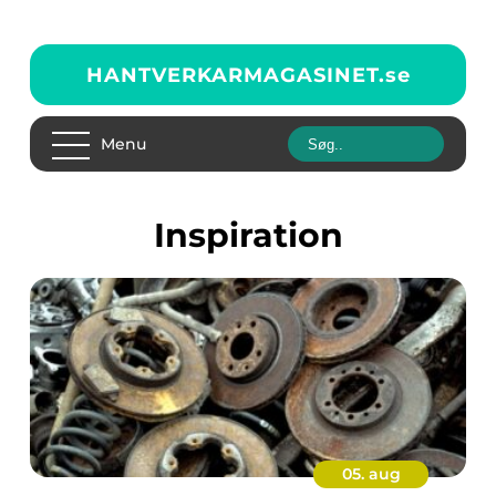
HANTVERKARMAGASINET.
se
Menu
inspiration
05. aug