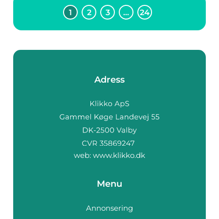
1
2
3
…
24
Adress
web:
www.klikko.dk
Menu
Annonsering