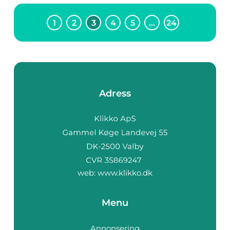
1
2
3
4
5
…
24
Adress
web:
www.klikko.dk
Menu
Annonsering