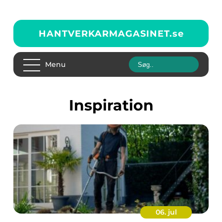
HANTVERKARMAGASINET.
se
Menu
inspiration
06. jul