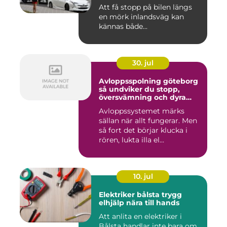
Att få stopp på bilen längs
en mörk inlandsväg kan
kännas både...
30. jul
Avloppsspolning göteborg
så undviker du stopp,
översvämning och dyra
vattenskador
Avloppssystemet märks
sällan när allt fungerar. Men
så fort det börjar klucka i
rören, lukta illa el...
10. jul
Elektriker bålsta trygg
elhjälp nära till hands
Att anlita en elektriker i
Bålsta handlar inte bara om