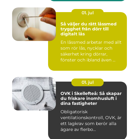
01. jul
Så väljer du rätt låssmed
trygghet från dörr till
digitalt lås
En låssmed arbetar med allt
som rör lås, nycklar och
säkerhet kring dörrar,
fönster och ibland även ...
01. jul
OVK i Skellefteå: Så skapar
du friskare inomhusluft i
dina fastigheter
Obligatorisk
ventilationskontroll, OVK, är
ett lagkrav som berör alla
ägare av flerbo...