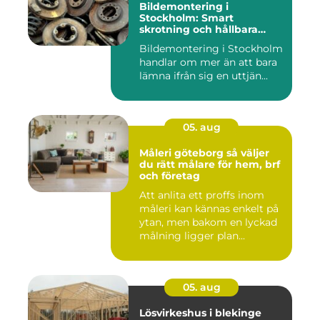
Bildemontering i
Stockholm: Smart
skrotning och hållbara
reservdelar
Bildemontering i Stockholm
handlar om mer än att bara
lämna ifrån sig en uttjän...
05. aug
Måleri göteborg så väljer
du rätt målare för hem, brf
och företag
Att anlita ett proffs inom
måleri kan kännas enkelt på
ytan, men bakom en lyckad
målning ligger plan...
05. aug
Lösvirkeshus i blekinge