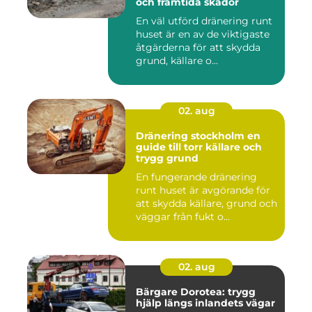
och framtida skador
En väl utförd dränering runt
huset är en av de viktigaste
åtgärderna för att skydda
grund, källare o...
02. aug
Dränering stockholm en
guide till torr källare och
trygg grund
En fungerande dränering
runt huset är avgörande för
att skydda källare, grund och
väggar från fukt o...
02. aug
Bärgare Dorotea: trygg
hjälp längs inlandets vägar