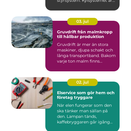
styrsystem. Kylsystemet är
en avgöra...
03. jul
Gruvdrift från malmkropp
till hållbar produktion
Gruvdrift är mer än stora
maskiner, djupa schakt och
långa transportband. Bakom
varje ton malm finns...
02. jul
Elservice som gör hem och
företag tryggare
När elen fungerar som den
ska tänker man sällan på
den. Lampan tänds,
kaffebryggaren går igång
och p...