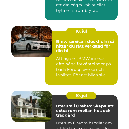
att dra några kablar eller
byta en strömbryta...
10. jul
Bmw service i stockholm så
hittar du rätt verkstad för
din bil
Att äga en BMW innebär
ofta höga förväntningar på
både körupplevelse och
kvalitet. För att bilen ska...
10. jul
Uterum i Örebro: Skapa ett
extra rum mellan hus och
trädgård
Uterum Örebro handlar om
att förlänga säsongen, öka