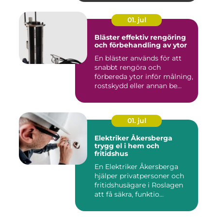
01. jul
Bläster effektiv rengöring
och förbehandling av ytor
En bläster används för att
snabbt rengöra och
förbereda ytor inför målning,
rostskydd eller annan be...
01. jul
Elektriker Åkersberga
trygg el i hem och
fritidshus
En Elektriker Åkersberga
hjälper privatpersoner och
fritidshusägare i Roslagen
att få säkra, funktio...