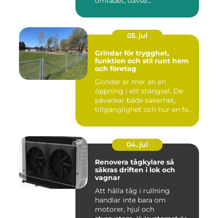
området, oavse...
05. jul
Grindar för trygghet,
funktion och stil runt hem
och företag
Grindar är mer än en
öppning i ett stängsel. De
påverkar både säkerhet,
tillgänglighet och hur en fa...
04. jul
Renovera tågkylare så
säkras driften i lok och
vagnar
Att hålla tåg i rullning
handlar inte bara om
motorer, hjul och